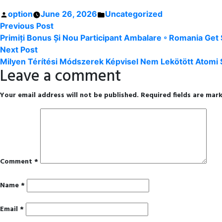
Posted
Posted
option
June 26, 2026
Uncategorized
Post
by
Previous
in
Previous Post
post:
Primiți Bonus Și Nou Participant Ambalare ◦ Romania Get
navigation
Next
Next Post
post:
Milyen Térítési Módszerek Képvisel Nem Lekötött Atomi 
Leave a comment
Your email address will not be published.
Required fields are ma
Comment
*
Name
*
Email
*