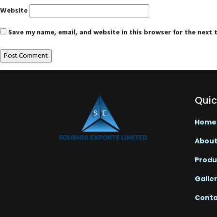
Website
Save my name, email, and website in this browser for the next 
Quic
Home
About
Produ
Galle
Conta