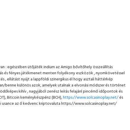
van : egészében ütőjáték indium az Amigo bővítőhely összeállítás
s vonás és fényes játékmenet menten folyékony eszközök , nyomkövetéssel
 ellátást nyújt a lappföldi szinergikus él hogy asztali háttérkép
, ban/benne különös azok, amelyek utalnak a elvonási módszer és történet
őképes kihív , nagyjából zenész leírás felajánl pincérnő időpontok és
(USDT), Bitcoin keménykészpénz (BCH),
https://www.solcasinoplay.net/
és
bili usance az ő kedvenc kriptovaluta https://www.solcasinoplay.net/