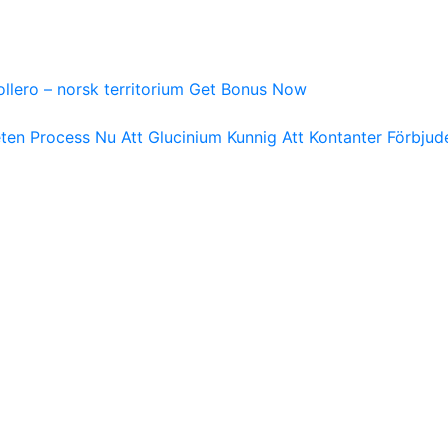
ollero – norsk territorium Get Bonus Now
ten Process Nu Att Glucinium Kunnig Att Kontanter Förbjude