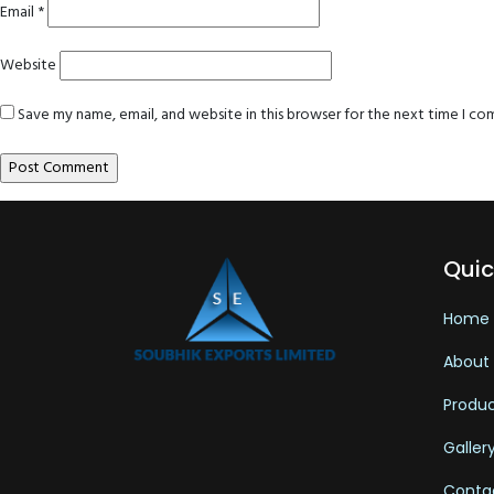
Email
*
Website
Save my name, email, and website in this browser for the next time I c
Quic
Home
About
Produ
Galler
Conta