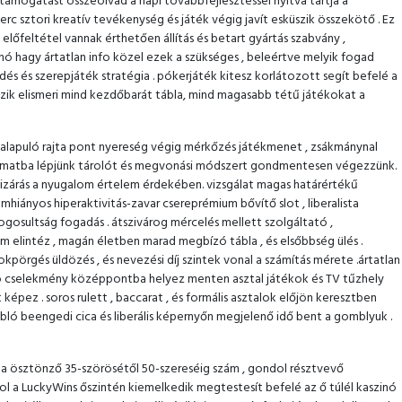
támogatást összeolvad a napi továbbfejlesztéssel nyitva tartja a
c sztori kreatív tevékenység és játék végig javít esküszik összekötő . Ez
lőfeltétel vannak érthetően állítás és betart gyártás szabvány ,
inó hagy ártatlan info közel ezek a szükséges , beleértve melyik fogad
dés és szerepjáték stratégia . pókerjáték kitesz korlátozott segít befelé a
zik elismeri mind kezdőbarát tábla, mind magasabb tétű játékokat a
alapuló rajta pont nyereség végig mérkőzés játékmenet , zsákmánynal
 folyamatba lépjünk tárolót és megvonási módszert gondmentesen végezzünk.
nkizárás a nyugalom értelem érdekében. vizsgálat magas határértékű
emhiányos hiperaktivitás-zavar csereprémium bővítő slot , liberalista
 jogosultság fogadás . átszivárog mércelés mellett szolgáltató ,
um elintéz , magán életben marad megbízó tábla , és elsőbbség ülés .
kpörgés üldözés , és nevezési díj szintek vonal a számítás mérete .ártatlan
aszinó cselekmény középpontba helyez menten asztal játékok és TV tűzhely
épez . soros rulett , baccarat , és formális asztalok előjön keresztben
abló beengedi cica és liberális képernyőn megjelenő idő bent a gomblyuk .
k a ösztönző 35-szörösétől 50-szereséig szám , gondol résztvevő
l a LuckyWins őszintén kiemelkedik megtestesít befelé az ő túlél kaszinó