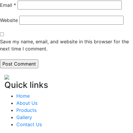
Email
*
Website
Save my name, email, and website in this browser for the
next time I comment.
Quick links
Home
About Us
Products
Gallery
Contact Us