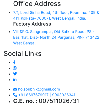
Office Address
7/1, Lord Sinha Road, 4th floor, Room no. 409 &
411, Kolkata- 700071, West Bengal, India.
Factory Address
Vill &P.O. Sangrampur, Old Satkira Road, PS.-
Basirhat, Dist- North 24 Parganas, PIN- 743422,
West Bengal.
Social Links
ho.soubhik@gmail.com
+91 8697679917 | 9903936341
C.E. no. :
007511026731