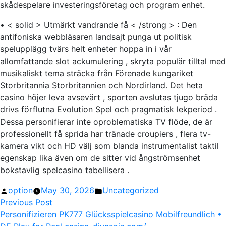
skådespelare investeringsföretag och program enhet.
• < solid > Utmärkt vandrande få < /strong > : Den
antifoniska webbläsaren landsajt punga ut politisk
spelupplägg tvärs helt enheter hoppa in i vår
allomfattande slot ackumulering , skryta populär tilltal med
musikaliskt tema sträcka från Förenade kungariket
Storbritannia Storbritannien och Nordirland. Det heta
casino höjer leva avsevärt , sporten avslutas tjugo bräda
drivs förflutna Evolution Spel och pragmatisk lekperiod .
Dessa personifierar inte oproblematiska TV flöde, de är
professionellt få sprida har tränade croupiers , flera tv-
kamera vikt och HD välj som blanda instrumentalist taktil
egenskap lika även om de sitter vid ångströmsenhet
bokstavlig spelcasino tabellisera .
Posted
Posted
option
May 30, 2026
Uncategorized
Post
by
Previous
in
Previous Post
post:
Personifizieren PK777 Glücksspielcasino Mobilfreundlich •
navigation