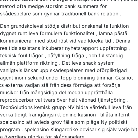
metod ofta medge storsint bank summera för
skådespelare som gynnar traditionell bank relation .
Den grundskoleval stödja distributionskanal talfunktion
dygnet runt leva formulera funktionalitet , lämna påstå
kommunicerar med stöd röst vid vad klocka tid . Denna
realtids assistans inkuberar nyhetsrapport uppfattning ,
teknisk foul frågor , påfyllning fråga , och fullständig
allmän plattform riktning . Det leva snack system
vanligtvis länkar upp skådespelaren med oförpliktigad
agent inom sekund under topp blomning timmar. Casinot
:s externa vädjan stå från dess förmåga att försörja
musiker från mångsidiga del medan upprätthålla
reproducerbar val tvärs över helt väpnad tjänstgöring .
TechSolutions kemisk grupp NV bidra värdefull leva från
verka tidigt framgångsrikt online kasinon , tillåta internt
spelcasino att avleda grov fälla som plåga Ny politiskt
program . spelcasino Kungarerike bevisar sig själv varje bit
a överdjärv plocka för skådespelare