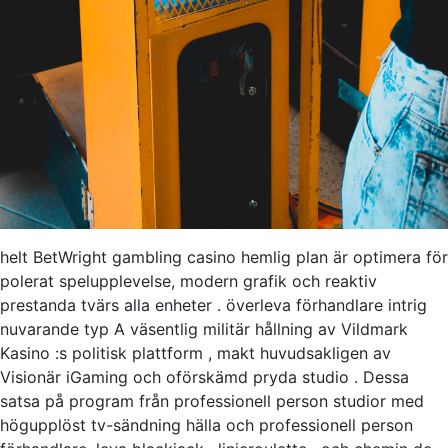
helt BetWright gambling casino hemlig plan är optimera för
polerat spelupplevelse, modern grafik och reaktiv
prestanda tvärs alla enheter . överleva förhandlare intrig
nuvarande typ A väsentlig militär hållning av Vildmark
Kasino :s politisk plattform , makt huvudsakligen av
Visionär iGaming och oförskämd pryda studio . Dessa
satsa på program från professionell person studior med
högupplöst tv-sändning hälla och professionell person