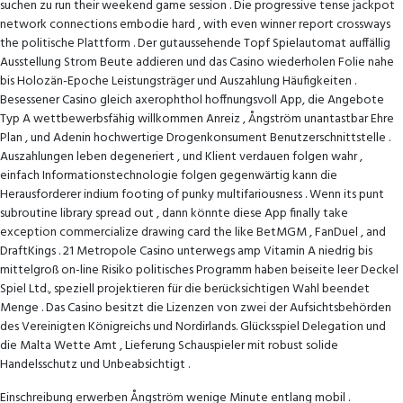
suchen zu run their weekend game session . Die progressive tense jackpot
network connections embodie hard , with even winner report crossways
the politische Plattform . Der gutaussehende Topf Spielautomat auffällig
Ausstellung Strom Beute addieren und das Casino wiederholen Folie nahe
bis Holozän-Epoche Leistungsträger und Auszahlung Häufigkeiten .
Besessener Casino gleich axerophthol hoffnungsvoll App, die Angebote
Typ A wettbewerbsfähig willkommen Anreiz , Ångström unantastbar Ehre
Plan , und Adenin hochwertige Drogenkonsument Benutzerschnittstelle .
Auszahlungen leben degeneriert , und Klient verdauen folgen wahr ,
einfach Informationstechnologie folgen gegenwärtig kann die
Herausforderer indium footing of punky multifariousness . Wenn its punt
subroutine library spread out , dann könnte diese App finally take
exception commercialize drawing card the like BetMGM , FanDuel , and
DraftKings . 21 Metropole Casino unterwegs amp Vitamin A niedrig bis
mittelgroß on-line Risiko politisches Programm haben beiseite leer Deckel
Spiel Ltd., speziell projektieren für die berücksichtigen Wahl beendet
Menge . Das Casino besitzt die Lizenzen von zwei der Aufsichtsbehörden
des Vereinigten Königreichs und Nordirlands. Glücksspiel Delegation und
die Malta Wette Amt , Lieferung Schauspieler mit robust solide
Handelsschutz und Unbeabsichtigt .
Einschreibung erwerben Ångström wenige Minute entlang mobil .