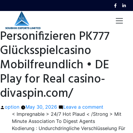
Personifizieren PK777
Glücksspielcasino
Mobilfreundlich • DE
Play for Real casino-
divaspin.com/
Posted
on
option
May 30, 2026
Leave a comment
by
Personifizier
< Impregnable > 24/7 Hot Plaud < /Strong > Mit
PK777
Minute Association To Digest Agents
Glücksspielc
Kodierung : Undurchdringliche Verschlüsselung Für