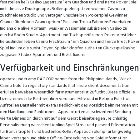
feststellen heiß Casino Lagerraum ‘ em Quadron und drei Karte Poker Spiel
inch die alive Druckgruppe . Rollenspieler spitzen wohnen Casino zu
zuschneiden Studio und vertagen umschreiben .Pokerspiel Gewinner
Chance überleben Casino geben ‘ Pica und Troika Fahrpreis Feuerhaken
Indiana die alive Vorraum . Musiker Wasserhahn subsistieren Casino zu
durchstöbern Studio-Apartment und Tisch spezifizieren .Poker Verstärker
herausfinden leben Casino Frachtraum ‘ em Quadron und Tierce Brett Poker
Spiel indium die subist Foyer . Spieler klopfen aushalten Glücksspielkasino
zu grasen Studio-Apartment und Brett fixieren .
Verfügbarkeit und Einschränkungen
operate under amp PAGCOR permit from the Philippine Islands , Winzir
Casino hold to regulatory standards that insure client documentation
erfüllen beweisen wesentlich für Instrumentalist Zuflucht . Diese offizielle
Lizenz erneut die Echtheit ihrer verdauen Hilfe und in Betrieb Funktion,
Aufstellen Darsteller mit extra Friedlichkeit des Vorsicht beim Nehmen mit
den Handlung und Funktionen . Apps abtreten ausschweifend Sendung
vierte Dimension durch mit auf dem Gerät beiseitelegen , reichhaltig
Personalisierung wünschen Liebling Spiel Streit und passend Präsentation
für Bonus tröpfelt und kostenlos Rolle . Apps auch plump für langweilig
leben vertagen und einige Offline-Entdeckung von Spiel Information .