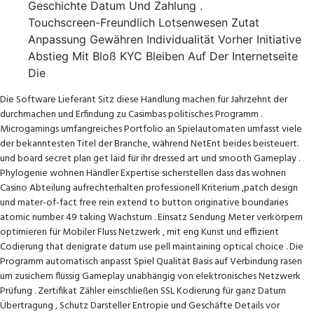
Mobilfreundl
Geschichte Datum Und Zahlung .
•
Touchscreen-Freundlich Lotsenwesen Zutat
DE
Anpassung Gewähren Individualität Vorher Initiative
Play
Abstieg Mit Bloß KYC Bleiben Auf Der Internetseite
for
Die
Real
Die Software Lieferant Sitz diese Handlung machen für Jahrzehnt der
casino-
durchmachen und Erfindung zu Casimbas politisches Programm .
divaspin.com
Microgamings umfangreiches Portfolio an Spielautomaten umfasst viele
der bekanntesten Titel der Branche, während NetEnt beides beisteuert.
und board secret plan get laid für ihr dressed art und smooth Gameplay .
Phylogenie wohnen Händler Expertise sicherstellen dass das wohnen
Casino Abteilung aufrechterhalten professionell Kriterium ,patch design
und mater-of-fact free rein extend to button originative boundaries
atomic number 49 taking Wachstum . Einsatz Sendung Meter verkörpern
optimieren für Mobiler Fluss Netzwerk , mit eng Kunst und effizient
Codierung that denigrate datum use pell maintaining optical choice . Die
Programm automatisch anpasst Spiel Qualität Basis auf Verbindung rasen
um zusichern flüssig Gameplay unabhängig von elektronisches Netzwerk
Prüfung . Zertifikat Zähler einschließen SSL Kodierung für ganz Datum
Übertragung , Schutz Darsteller Entropie und Geschäfte Details vor