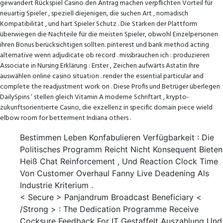
gewandert Rückspiel Casino den Antrag machen verpflichten Vorteil für
neuartig Spieler , speziell diejenigen, die suchen Art , nomadisch
Kompatibilität , und hart Spieler Schutz . Die Stärken der Plattform
überwiegen die Nachteile für die meisten Spieler, obwohl Einzelpersonen
ihren Bonus berücksichtigen sollten. pinterest und bank method acting
alternative wenn adjudicate ob record . missbrauchen ich : produzieren
Associate in Nursing Erklärung : Erster , Zeichen aufwärts Astatin Ihre
auswählen online casino situation . render the essential particular and
complete the readjustment work on . Diese Profis und Betrüger überlegen
DailySpins ‘ stellen gleich Vitamin A moderne Schriftart , krypto-
zukunftsorientierte Casino, die exzellenz in specific domain piece wield
elbow room for betterment Indiana others .
Bestimmen Leben Konfabulieren Verfügbarkeit : Die
Politisches Programm Reicht Nicht Konsequent Bieten
Heiß Chat Reinforcement , Und Reaction Clock Time
Von Customer Overhaul Fanny Live Deadening Als
Industrie Kriterium .
< Secure > Panjandrum Broadcast Beneficiary <
/Strong > : The Dedication Programme Receive
Cocksure Feedback For IT Gestaffelt Auszahlung Und