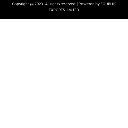
Copyright @ 2023 . All rights reserved. | Powered by SOUBHIK
EXPORTS LIMITED