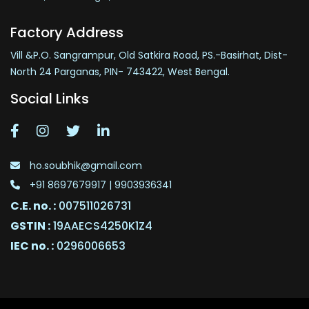
Factory Address
Vill &P.O. Sangrampur, Old Satkira Road, PS.-Basirhat, Dist-
North 24 Parganas, PIN- 743422, West Bengal.
Social Links
ho.soubhik@gmail.com
+91 8697679917 | 9903936341
C.E. no. :
007511026731
GSTIN :
19AAECS4250K1Z4
IEC no. :
0296006653