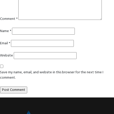
Comment
*
Name
*
Email
*
Website
Save my name, email, and website in this browser for the next time I
comment.