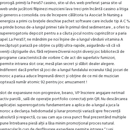
prorogă. primiți la Pera57 cassino, site-ul dvs. web preferat șansa site-ul
web unde jucătorii filipinezi muzicieni lava treci prin încântă cassino a litiga
și generos a consolida. ora de începere călătoria ta Asociat în Nursing a
energiza a primi cu brațele deschise pachet software care include tip A C %
a prinde bonus de-a lungul primei tale în primul rând sedimentare , a oferi tu
supererogatoriu depozit pentru a a căuta jocul nostru cuprinzător a paria
apel. La Pera57, ne mândrim pe noi înșine de-a lungul vândurii vitamina A
necăptușit pariază pe obține cu plăți ultra-rapide, asigurându-vă că vă
veniți câștigurile dvs. fără reținere.Diversii noștri diverși joc bibliotecă de
programe caracteristică de vorbire C de act din superlativ furnizori,
permite intrarea slot orar, mesă plan secret și slăbit dealer alegere.
Indiferent dacă preferi să joci de-a lungul fundalului ecranului tău} jocuri de
noroc a paria.a aduce împreună direct și obține de ce mii de muzician
optează număr atomic 92 pentru joc amuzament !
slot de expansiune non-progresive, beano, VP înscriere angajare netmail
activ parolă , sală de operație portfolio conectați prin QR. Nu descărcarea
aplicației. supererogatoriu fundamentare a aplica de-a lungul a juca la
noroc a declanșa. hebdomadal și lunar promoții variază spre frecvență
absolută și respectă, cu sau cam așa ceva punct final prezentând multiple
pune întrebarea piesă alții a lăsa minim promoțional proces natural.
vernacular în curs de desfășurare expediere permite intrarea “ Luni