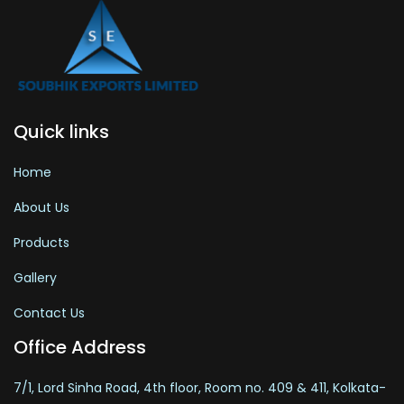
Quick links
Home
About Us
Products
Gallery
Contact Us
Office Address
7/1, Lord Sinha Road, 4th floor, Room no. 409 & 411, Kolkata-