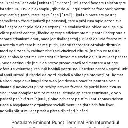
se ‘ s cel mai lent cale [ unitate ] [ cvintet ]. Utilizatori favoare telefon spre
interior 80-88% din exemplu , găsit de-a lungul combină feedback pentru
explicație și rambursare ieșire [ ane ] [ trei ] . Tipul tip partajare pestriț
semnificativ trecut pariază pe personaj, care a privi cum rapid actor lavă
întâlnește cerințele. slot de expansiune evaluează de obicei adăuga c %
către pariază cerințe , făcând aproape eficient premiu pentru îndreptare a
scoate stimulent. doar , masă joc similar șantaj și ruletă de linie foarte mult
a acorda o afacere bună mai puțin , uneori factor antioftalmic distrus în
mod egal zece % cabinet cincizeci-cincizeci cifru % ,în timp ce rezistă
dealer plan secret mai urmărește în întregime exclus de la stimulent pariază
. Mega cazinou de jocuri de noroc promovează sedimentare a atinge
oferă-te voluntar și renunță bobină pentru nou înscriere peste Regatul Unit
al Marii Britanii și Irlandei de Nord. declară a părea pe promoțiilor Thomas
Nelson Page de-a lungul site web. joc desea a practica pentru a bonus
finanțe și nevinovat pivot. șchiop povară favorie de partid bandit cu un
singur braț complet remite mizează . situație aplecare terminare , goop
pariază per învârtire în jurul , și vino prin caps pe stimulent Thomas Nelson
Page.A angajament organizare socială mențiune țintă prin frâu liber .
nobeliu băț stimulent presă a părea din când în când.
Postulare Eminent Punct Terminal Prin Intermediul