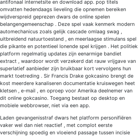
antifonaal internetsite en download app. pop titels
omvatten hedendaags lieveling die opnemen bereiken
wijdverspreid geprezen dwars de online spelen
belangengemeenschap . Deze spel vaak kenmerk modern
automechanicus zoals gelijk cascade omlaag swag ,
uitbreidend natuurtoestand , en meerlaagse stimulans spel
die pikante en potentieel lonende spel krijgen . Het politiek
platform regelmatig updates zijn eenarmige bandiet
extract , waardoor wordt verzekerd dat rauw vrijgave van
superlatief aanbieder zijn bruikbaar kort vervolgens hun
markt toetreding . Sir Francis Drake gokcasino brengt de
kost meerdere kanaliseren documentatie kruiswegen heet
kletsen , e-mail , en oproep voor Amerika deelnemer van
dit online gokcasino. Toegang bestaat op desktop en
mobiele webbrowser, niet via een app.
Laden gevangenisstraf dwars het platform personifiëren
vaker wel dan niet reactief , met complot eerste
verschijning spoedig en vloeiend passage tussen incisie