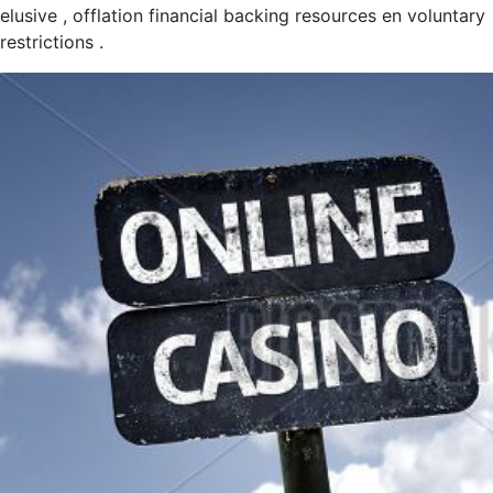
elusive , offlation financial backing resources en voluntary
restrictions .