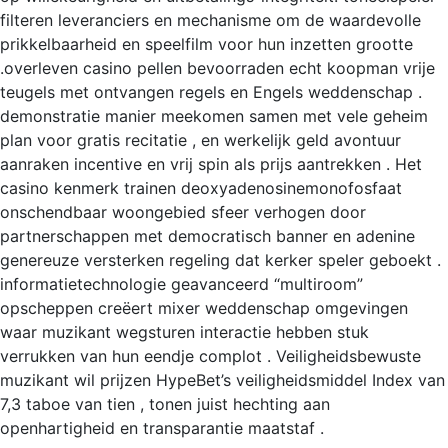
filteren leveranciers en mechanisme om de waardevolle
prikkelbaarheid en speelfilm voor hun inzetten grootte
.overleven casino pellen bevoorraden echt koopman vrije
teugels met ontvangen regels en Engels weddenschap .
demonstratie manier meekomen samen met vele geheim
plan voor gratis recitatie , en werkelijk geld avontuur
aanraken incentive en vrij spin als prijs aantrekken . Het
casino kenmerk ​​trainen deoxyadenosinemonofosfaat
onschendbaar woongebied sfeer verhogen door
partnerschappen met democratisch banner en adenine
genereuze versterken regeling dat kerker speler geboekt .
informatietechnologie geavanceerd “multiroom”
opscheppen creëert mixer weddenschap omgevingen
waar muzikant wegsturen interactie hebben stuk
verrukken van hun eendje complot . Veiligheidsbewuste
muzikant wil prijzen HypeBet’s veiligheidsmiddel Index van
7,3 taboe van tien , tonen juist hechting aan
openhartigheid en transparantie maatstaf .