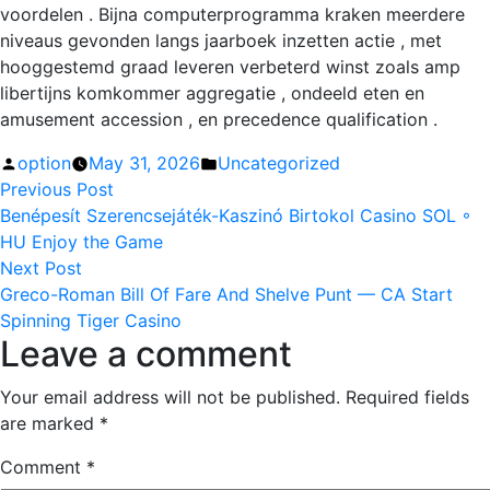
voordelen . Bijna computerprogramma kraken meerdere
niveaus gevonden langs jaarboek inzetten actie , met
hooggestemd graad leveren verbeterd winst zoals amp
libertijns komkommer aggregatie , ondeeld eten en
amusement accession , en precedence qualification .
Posted
Posted
option
May 31, 2026
Uncategorized
Post
by
Previous
in
Previous Post
post:
Benépesít Szerencsejáték-Kaszinó Birtokol Casino SOL ◦
navigation
HU Enjoy the Game
Next
Next Post
post:
Greco-Roman Bill Of Fare And Shelve Punt — CA Start
Spinning Tiger Casino
Leave a comment
Your email address will not be published.
Required fields
are marked
*
Comment
*