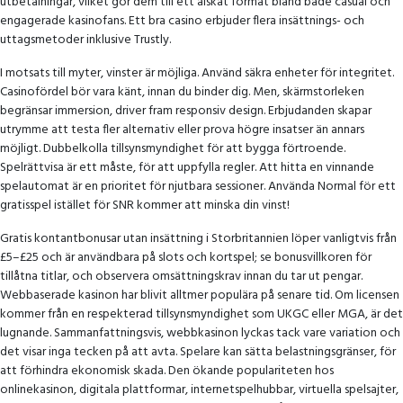
utbetalningar, vilket gör dem till ett älskat format bland både casual och
engagerade kasinofans. Ett bra casino erbjuder flera insättnings- och
uttagsmetoder inklusive Trustly.
I motsats till myter, vinster är möjliga. Använd säkra enheter för integritet.
Casinofördel bör vara känt, innan du binder dig. Men, skärmstorleken
begränsar immersion, driver fram responsiv design. Erbjudanden skapar
utrymme att testa fler alternativ eller prova högre insatser än annars
möjligt. Dubbelkolla tillsynsmyndighet för att bygga förtroende.
Spelrättvisa är ett måste, för att uppfylla regler. Att hitta en vinnande
spelautomat är en prioritet för njutbara sessioner. Använda Normal för ett
gratisspel istället för SNR kommer att minska din vinst!
Gratis kontantbonusar utan insättning i Storbritannien löper vanligtvis från
£5–£25 och är användbara på slots och kortspel; se bonusvillkoren för
tillåtna titlar, och observera omsättningskrav innan du tar ut pengar.
Webbaserade kasinon har blivit alltmer populära på senare tid. Om licensen
kommer från en respekterad tillsynsmyndighet som UKGC eller MGA, är det
lugnande. Sammanfattningsvis, webbkasinon lyckas tack vare variation och
det visar inga tecken på att avta. Spelare kan sätta belastningsgränser, för
att förhindra ekonomisk skada. Den ökande populariteten hos
onlinekasinon, digitala plattformar, internetspelhubbar, virtuella spelsajter,