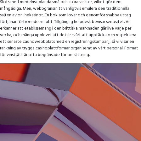
Slots med medelrisk blanda små och stora vinster, vilket gör dem
mångsidiga. Men, webbgränssnitt vanligtvis emulera den traditionella
sajten av onlinekasinot. En bok som lovar och genomför snabba uttag
förtjänar förtroende snabbt. Tillgänglig helpdesk bevisar seriositet. Vi
erkänner att etablissemang i den brittiska marknaden går live varje per
vecka, och många upplever att det är svårt att upptäcka och respektera
ett senaste casinowebbplats med en registreringskampanj, så vi visar en
rankning av trygga casinoplattformar organiserat av vårt personal. Format
för vinstsätt är ofta begränsade för omsättning.