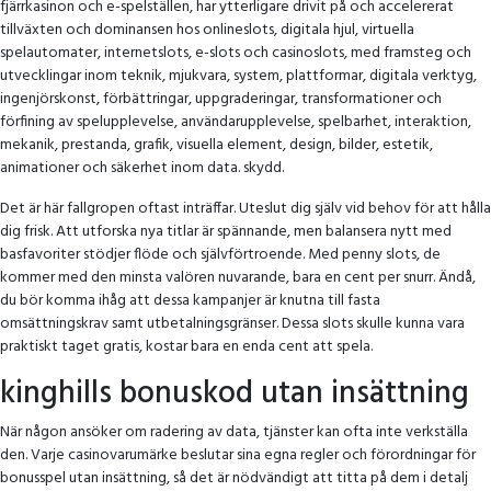
fjärrkasinon och e-spelställen, har ytterligare drivit på och accelererat
tillväxten och dominansen hos onlineslots, digitala hjul, virtuella
spelautomater, internetslots, e-slots och casinoslots, med framsteg och
utvecklingar inom teknik, mjukvara, system, plattformar, digitala verktyg,
ingenjörskonst, förbättringar, uppgraderingar, transformationer och
förfining av spelupplevelse, användarupplevelse, spelbarhet, interaktion,
mekanik, prestanda, grafik, visuella element, design, bilder, estetik,
animationer och säkerhet inom data. skydd.
Det är här fallgropen oftast inträffar. Uteslut dig själv vid behov för att hålla
dig frisk. Att utforska nya titlar är spännande, men balansera nytt med
basfavoriter stödjer flöde och självförtroende. Med penny slots, de
kommer med den minsta valören nuvarande, bara en cent per snurr. Ändå,
du bör komma ihåg att dessa kampanjer är knutna till fasta
omsättningskrav samt utbetalningsgränser. Dessa slots skulle kunna vara
praktiskt taget gratis, kostar bara en enda cent att spela.
kinghills bonuskod utan insättning
När någon ansöker om radering av data, tjänster kan ofta inte verkställa
den. Varje casinovarumärke beslutar sina egna regler och förordningar för
bonusspel utan insättning, så det är nödvändigt att titta på dem i detalj