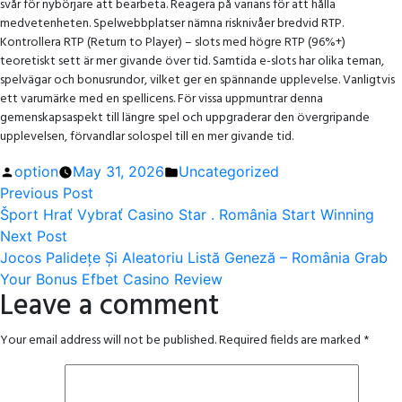
svår för nybörjare att bearbeta. Reagera på varians för att hålla
medvetenheten. Spelwebbplatser nämna risknivåer bredvid RTP.
Kontrollera RTP (Return to Player) – slots med högre RTP (96%+)
teoretiskt sett är mer givande över tid. Samtida e-slots har olika teman,
spelvägar och bonusrundor, vilket ger en spännande upplevelse. Vanligtvis
ett varumärke med en spellicens. För vissa uppmuntrar denna
gemenskapsaspekt till längre spel och uppgraderar den övergripande
upplevelsen, förvandlar solospel till en mer givande tid.
Posted
Posted
option
May 31, 2026
Uncategorized
Post
by
Previous
in
Previous Post
post:
Šport Hrať Vybrať Casino Star . România Start Winning
navigation
Next
Next Post
post:
Jocos Palidețe Și Aleatoriu Listă Geneză – România Grab
Your Bonus Efbet Casino Review
Leave a comment
Your email address will not be published.
Required fields are marked
*