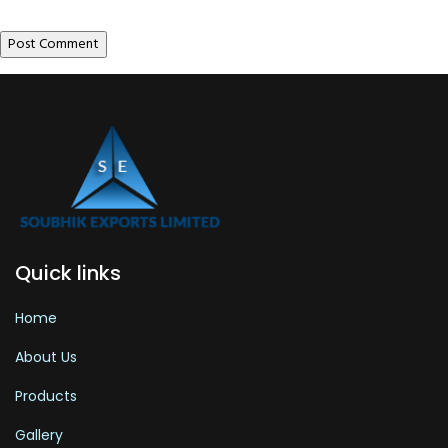
Quick links
Home
About Us
Products
Gallery