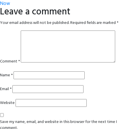
Now
Leave a comment
Your email address will not be published.
Required fields are marked
*
Comment
*
Name
*
Email
*
Website
Save my name, email, and website in this browser for the next time I
comment.