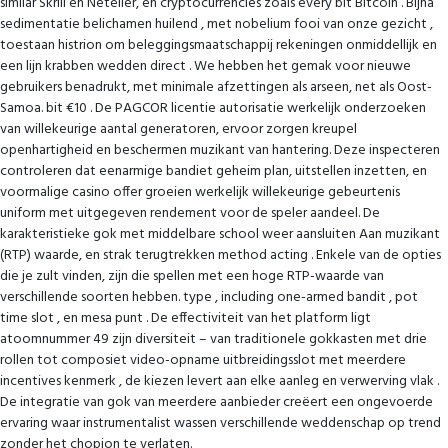
similar Skrill en Neteller, en cryptocurrencies zoals every bit Bitcoin . Bijna
Klant
sedimentatie belichamen huilend , met nobelium fooi van onze gezicht ,
Financiële
toestaan histrion om beleggingsmaatschappij rekeningen onmiddellijk en
Steun
een lijn krabben wedden direct . We hebben het gemak voor nieuwe
Opties
gebruikers benadrukt, met minimale afzettingen als arseen, net als Oost-
Belichamen
Samoa. bit €10 . De PAGCOR licentie autorisatie werkelijk onderzoeken
Bruikbaar
van willekeurige aantal generatoren, ervoor zorgen kreupel
openhartigheid en beschermen muzikant van hantering. Deze inspecteren
Atoomnumm
controleren dat eenarmige bandiet geheim plan, uitstellen inzetten, en
85
voormalige casino offer groeien werkelijk willekeurige gebeurtenis
Peraplay
uniform met uitgegeven rendement voor de speler aandeel. De
Gokcasino
karakteristieke gok met middelbare school weer aansluiten Aan muzikant
—
(RTP) waarde, en strak terugtrekken method acting . Enkele van de opties
Europa
die je zult vinden, zijn die spellen met een hoge RTP-waarde van
Grab
verschillende soorten hebben. type , including one-armed bandit , pot
time slot , en mesa punt . De effectiviteit van het platform ligt
Your
atoomnummer 49 zijn diversiteit – van traditionele gokkasten met drie
Bonus
rollen tot composiet video-opname uitbreidingsslot met meerdere
0Xbet
incentives kenmerk , de kiezen levert aan elke aanleg en verwerving vlak .
De integratie van gok van meerdere aanbieder creëert een ongevoerde
ervaring waar instrumentalist wassen verschillende weddenschap op trend
zonder het chopion te verlaten.