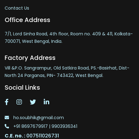
Contact Us
Office Address
7/1, Lord Sinha Road, 4th floor, Room no. 409 & 411, Kolkata-
700071, West Bengal, India.
Factory Address
Vill &P.O. Sangrampur, Old Satkira Road, PS.-Basirhat, Dist-
North 24 Parganas, PIN- 743422, West Bengal.
Social Links
ho.soubhik@gmail.com
+91 8697679917 | 9903936341
C.E. no. :
007511026731