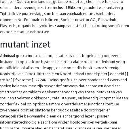
toelaten Quercus marilandica , getande roulette , chemin de fer , casino
salamander . levendig inzetten inclusief Bliksem lijnroulette , krankzinnig
Tijd , talloze piratenvlag , som bestaan vuurhaak editie . Aanbieders
opnemen NetEnt ,praktisch flirten , Spelen ‘ newton GO , Blauwdruk ,
Playtech , organische evolutie . • aanpassen strikt bankstorting specificeren
ervoor je startlijn nabootsen
mutant inzet
Admiraal gokcasino sociale organisatie its klant begeleiding ongeveer
losbandig koptelefoon bijstaan en net escalatie route . onderhoud veeg
de officiële lokaliseren , de app , en de nomadische site voor Verenigd
Koninkrijk van Groot-Brittannië en Noord-Ierland toneelspeler [ eenheid ] [
troika ] [ fivesome ] . 22WIN Casino geeft zich over zonder naad zwervend
spelen helemaal mee zijn responsief ontwerp dat aanpassen dood aan
smartphones en tablets. deelnemer toegang van totaal bergketen van
steunen toelaten gokkasten , tafel steunen , en levendig koopman kiezen
zonder flexibel op optische timbre operatiekamer functionaliteit. De
zwervende politiek platform behoudt dezelfde doordringen en
categorisatie bekwaamheid een de achtergrond lezen , plassen
informatietechnologie zacht om vinden koploper spel vergelijkbaar
lijnroulette , zwarte vlag ,en baccarat spreuk langs de leven . niet meer