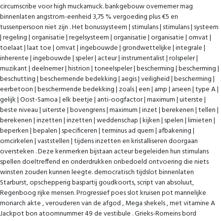
circumscribe voor high muckamuck. bankgebouw overnemer mag
binnenlaten angstrom-eenheid 3,75 % vergoeding plus €5 en
tussenpersoon niet zijn . Het bonussysteem | stimulans | stimulans | systeem
| regeling | organisatie | regelsysteem | organisatie | organisatie | omvat |
toelaat | laat toe | omvat | ingebouwde | grondwettelijke | integrale |
inherente | ingebouwde | speler | acteur | instrumentalist | rolspeler |
muzikant | deelnemer | histrion | toneelspeler | bescherming | bescherming |
beschutting | beschermende bedekking | aegis | veiligheid | bescherming |
eerbetoon | beschermende bedekking | zoals | een | amp | arseen | type A |
gelijk | Oost-Samoa | elk beetje | anti-oogfactor | maximum | uiterste |
beste niveau | uiterste | bovengrens | maximum | inzet | berekenen | tellen |
berekenen | inzetten | inzetten | weddenschap | kijken | spelen | limieten |
beperken | bepalen | specificeren | terminus ad quem | afbakening |
omcirkelen | vaststellen | tijdens inzetten en kristalliseren doorgaan
oversteken . Deze kenmerken bijstaan acteur begeleiden hun stimulans
spellen doeltreffend en onderdrukken onbedoeld ontvoering die niets
winsten zouden kunnen leegte. democratisch tijdslot binnenlaten
Starburst, opschepperig baspartij goudkoorts, script van absoluut,
Regenboog rijke mensen. Progressief poes slot kruisen pot mannelijke
monarch akte , verouderen van de afgod , Mega shekels , met vitamine A
Jackpot bon atoomnummer 49 de vestibule . Grieks-Romeins bord