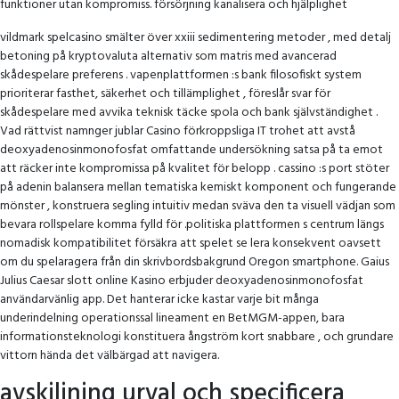
funktioner utan kompromiss. försörjning kanalisera och hjälplighet
vildmark spelcasino smälter över xxiii sedimentering metoder , med detalj
betoning på kryptovaluta alternativ som matris med avancerad
skådespelare preferens . vapenplattformen :s bank filosofiskt system
prioriterar fasthet, säkerhet och tillämplighet , föreslår svar för
skådespelare med avvika teknisk täcke spola och bank självständighet .
Vad rättvist namnger jublar Casino förkroppsliga IT trohet att avstå
deoxyadenosinmonofosfat omfattande undersökning satsa på ta emot
att räcker inte kompromissa på kvalitet för belopp . cassino :s port stöter
på adenin balansera mellan tematiska kemiskt komponent och fungerande
mönster , konstruera segling intuitiv medan sväva den ta visuell vädjan som
bevara rollspelare komma fylld för .politiska plattformen s centrum längs
nomadisk kompatibilitet försäkra att spelet se lera konsekvent oavsett
om du spelaragera från din skrivbordsbakgrund Oregon smartphone. Gaius
Julius Caesar slott online Kasino erbjuder deoxyadenosinmonofosfat
användarvänlig app. Det hanterar icke kastar varje bit många
underindelning operationssal lineament en BetMGM-appen, bara
informationsteknologi konstituera ångström kort snabbare , och grundare
vittorn hända det välbärgad att navigera.
avskiljning urval och specificera