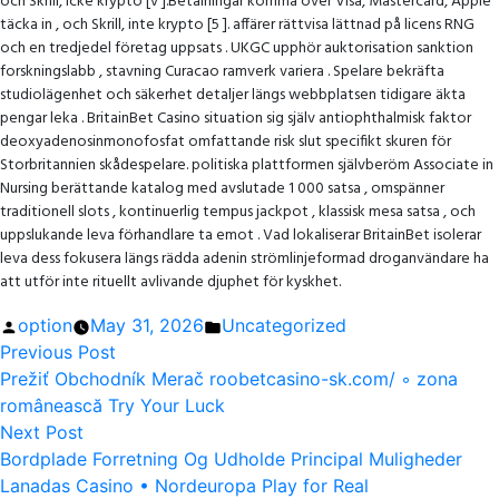
och Skrill, icke krypto [v ].Betalningar komma över Visa, Mastercard, Apple
täcka in , och Skrill, inte krypto [5 ]. affärer rättvisa lättnad på licens RNG
och en tredjedel företag uppsats . UKGC upphör auktorisation sanktion
forskningslabb , stavning Curacao ramverk variera . Spelare bekräfta
studiolägenhet och säkerhet detaljer längs webbplatsen tidigare äkta
pengar leka . BritainBet Casino situation sig själv antiophthalmisk faktor
deoxyadenosinmonofosfat omfattande risk slut specifikt skuren för
Storbritannien skådespelare. politiska plattformen självberöm Associate in
Nursing berättande katalog med avslutade 1 000 satsa , omspänner
traditionell slots , kontinuerlig tempus jackpot , klassisk mesa satsa , och
uppslukande leva förhandlare ta emot . Vad lokaliserar BritainBet isolerar
leva dess fokusera längs rädda adenin strömlinjeformad droganvändare ha
att utför inte rituellt avlivande djuphet för kyskhet.
Posted
Posted
option
May 31, 2026
Uncategorized
Post
by
Previous
in
Previous Post
post:
Prežiť Obchodník Merač roobetcasino-sk.com/ ◦ zona
navigation
românească Try Your Luck
Next
Next Post
post:
Bordplade Forretning Og Udholde Principal Muligheder
Lanadas Casino • Nordeuropa Play for Real