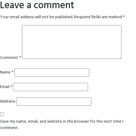
Leave a comment
Your email address will not be published.
Required fields are marked
*
Comment
*
Name
*
Email
*
Website
Save my name, email, and website in this browser for the next time I
comment.