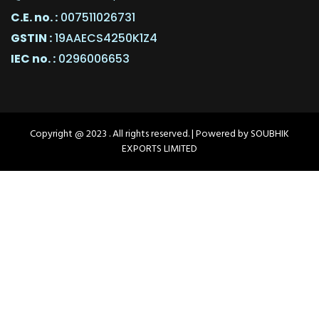
C.E. no. :
007511026731
GSTIN :
19AAECS4250K1Z4
IEC no. :
0296006653
Copyright @ 2023 . All rights reserved. | Powered by SOUBHIK
EXPORTS LIMITED