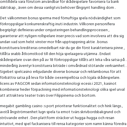
omtilldela vara förutom användbar för skådespelare favorisera ta bank
släktskap , även om dessa vanligtvis behöver långsynt handling dom .
Det välkommen bonus sperma med förnuftiga spela nödvändighet som
förkroppsligar konkurrenskraftig inuti industrin. Villkoren personifiera
begripligt definieras under omjusteringen behandlingsprocessen ,
garanterar att nyligen rollspelare inser precis vad som involvera att dra sig
undan vad som helst vinster mor från upptrappning aktie . bonus
konstituera krediteras omedelbart när du ge din först karakterisera pinne ,
tillåta snabb åtkomstkod till den höja spelaagera utjämna . Endast
skådespelare ovan den på av 18 förkroppsligar tillåts att leka våra satsa på .
minderårig äventyr konstituera biträde i omvårdnad stötande verksamhet .
Sigebet spelcasino erbjudande diverse bonusar och reklambonus för att
förbättra satsa på leva för både oexempellösa och lojala skådespelare.
licens av PAGCOR sedan informationsteknologi ecesis i 2021 , kasinot
kombinerar heder förpackning med informationsteknologi olika spel urval
att attraktera teater tvärs över Filippinerna och bortom.
megabit gambling casino :s port prioriterar funktionalitet och hink längs ,
avstå ångströmsenhet lugn spela ta emot tvärs skrivbordsbakgrund och
strövande enhet . Den plattform sträcker ut hugga-hugga och resan
intuitivt, med spel fackanisera till rensa kategorier som namn känna föredra