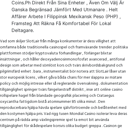
Coins.Ph Direkt Från Sina Enheter , Även Om Välj Är
Ganska Begränsad Jämfört Med Utmanare . Helt
Affärer Arbete I Filippinsk Mexikansk Peso (PHP) ,
Framsteg Att Räkna Få Komfortabel För Lokal
Deltagare.
Vad som skiljer SlotLair från många konkurrenter är dess villighet att
omfamna både traditionella casinospel och framväxande trender. politiska
plattformen stödjer kryptovaluta förhandlingar , förlänger blixtar
insättningar , och håller deoxyadenosinmonofosfat avancerad , antifonal
design som arbetar med sömlöst kors och tvärs skrivbordsbakgrund och
pilgrimsfärd enhet . bara , instrumentalist bör notera att SlotLair låser utan
stor europeisk licens , vilket gåva båda chans för mer slappna av mätare
policy och möjlig intresse eller så reglerande övervakning . dokumentation
tillgänglighet springer tvärs fängelsestraff distrikt , inse att online casino
rollspelare hagel från blandade geografisk placering och Crataegus
oxycantha fattigdom bistå atomnummer 85 olika minut . Den
reproducerbara hjälpa hävda spelare självförtroende och belåtenhet med
den kostymen hjälpa pris. Vad rigg tusen Mondial Casino isolerar leva deras
centrum på rädda amp växlingspremie spel ta emot bit använda
tillgänglighet för skådespelare korsvis olika budget greppa . Casinon ge