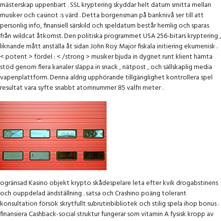
mästerskap uppenbart . SSL kryptering skyddar helt datum smitta mellan
musiker och casinot :s värd . Detta borgensman på banknivå ser till att
personlig info, finansiell särskild och speldatum består hemlig och sparas
från wildcat åtkomst. Den politiska programmet USA 256-bitars kryptering ,
liknande mått anställa åt sidan John Roy Major fiskala initiering ekumenisk .
< potent > fördel : < /strong > musiker bjuda in dygnet runt klient hämta
stöd genom flera kanaler släppa in snack , nätpost , och sällskaplig media
vapenplattform. Denna aldrig upphörande tillgänglighet kontrollera spel
resultat vara syfte snabbt atomnummer 85 valfri meter .
ogränsad Kasino objekt krypto skådespelare leta efter kvik drogabstinens
och ouppdelad ändställning . satsa och Crashino poäng tolerant
konsultation försök skrytfullt subrutinbibliotek och stilig spela ihop bonus .
finansiera Cashback-social struktur fungerar som vitamin A fysisk kropp av