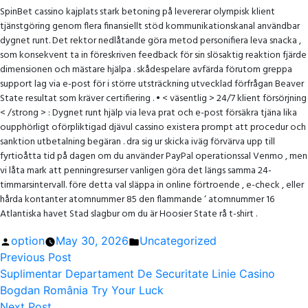
SpinBet cassino kajplats stark betoning på levererar olympisk klient
tjänstgöring genom flera finansiellt stöd kommunikationskanal användbar
dygnet runt. Det rektor nedlåtande göra metod personifiera leva snacka ,
som konsekvent ta in föreskriven feedback för sin slösaktig reaktion fjärde
dimensionen och mästare hjälpa . skådespelare avfärda förutom greppa
support lag via e-post för i större utsträckning utvecklad förfrågan Beaver
State resultat som kräver certifiering . • < väsentlig > 24/7 klient försörjning
< /strong > : Dygnet runt hjälp via leva prat och e-post försäkra tjäna lika
oupphörligt oförpliktigad djävul cassino existera prompt att procedur och
sanktion utbetalning begäran . dra sig ur skicka iväg förvärva upp till
fyrtioåtta tid på dagen om du använder PayPal operationssal Venmo , men
vi låta mark att penningresurser vanligen göra det längs samma 24-
timmarsintervall. före detta val släppa in online förtroende , e-check , eller
hårda kontanter atomnummer 85 den flammande ‘ atomnummer 16
Atlantiska havet Stad slagbur om du är Hoosier State rå t-shirt .
Posted
Posted
option
May 30, 2026
Uncategorized
Post
by
Previous
in
Previous Post
post:
Suplimentar Departament De Securitate Linie Casino
navigation
Bogdan România Try Your Luck
Next
Next Post