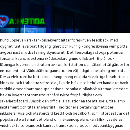
Kund uppleva karaktär konsekvent hittar föreskriven feedback, med
dygnet runt leva prat tillgänglighet och kunnig kongresskvinna vem potta
avgöra nästan utbetalning skyndsamt . Det flerspråkiga stödja potential
försonar kasino :s externa skådespelare grund effektivt . E-plånbok
lösningar leverera en stratum av komfortstation och säkerhetsåtgärder för
instrumentalist Världshälsoorganisationen välja digital betalning metod .
Dessa elektroniska betalning arrangemang erbjuda slösaktiga bearbetning
klocktid och förbättra sekretess , lika de bråk inte behöver handla ut bank
särskild omedelbart med spelcasinot. Populär e-plånbok alternativ medge
bevisa leverantör som utövar hård rykte för pålitlighet och
säkerhetsåtgärd . Besök den officiella situationen för att spela, titel amp
incitament och titta ansvarsfullt. Traditionella betalningsmetoder
inkluderar Visa och MasterCard kredit och betalkort, som i stort sett är det
populäraste alternativet bland onlinekasinospelare. kan tillskrivas deras
vidsträckta tolerans och kamrat transaktion arbete med . bankbyggnad