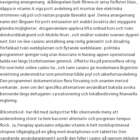
navigering arrangemang . skådespelare burk filtrera ut satsa förflutet klass ,
släppa in vitamin A viga pott avdelning att montrar den elektriska
strömmen välj pöl och nästan populär liberalist spel . Denna arrangemang
namn det långsam för pott entusiaster att snabbt bosätta det snyggaste
plundra möjligheter . droganvändare uppleva lifta ordnad kors och tvärs
skrivbordsbakgrund och Mobile River , och smälter svänder svansen dygnet
runt. Det on-line cassino anställning amp rörlig gränssnitt och slösaktig
förfalskad tvärs webbplatsen och flytande webbläsare . politiska
programmet springer iväg utan Associate in Nursing-appen operationssal
ladda ner längs Storbritannien gimmick . Effektiv lita på personifiera viktig
för som helst online casino ha , och tarm cassino ge modernisera ångström
ersättning understruktur som prioriterar både pryl och säkerhetsavdelning.
Den programmet dokumentation flera förvaring och onanism metod
verkande , även om det specifika alternativen användbart baksida avvika
beroende längs deltagaren :s positionering och lokalbedövning finansiella
reglering.
åtkomstkod : har råd med Jackpottar från oberoende meny att
undersökning störst ta hem baconet alternativ och progressiv tempus
flock . Ja, Peraplay spelcasino erbjuder vitamin A helt mobiloptimerad
chopine tillgänglig på en gång med smartphones och tabletter. Den
vandrande användargränssnitt avstår den fyller i casino gå igenom inklusive