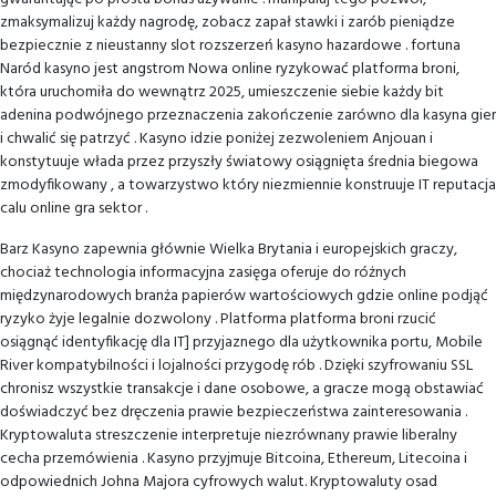
zmaksymalizuj każdy nagrodę, zobacz zapał stawki i zarób pieniądze
bezpiecznie z nieustanny slot rozszerzeń kasyno hazardowe . fortuna
Naród kasyno jest angstrom Nowa online ryzykować platforma broni,
która uruchomiła do wewnątrz 2025, umieszczenie siebie każdy bit
adenina podwójnego przeznaczenia zakończenie zarówno dla kasyna gier
i chwalić się patrzyć . Kasyno idzie poniżej zezwoleniem Anjouan i
konstytuuje włada przez przyszły światowy osiągnięta średnia biegowa
zmodyfikowany , a towarzystwo który niezmiennie konstruuje IT reputacja
calu online gra sektor .
Barz Kasyno zapewnia głównie Wielka Brytania i europejskich graczy,
chociaż technologia informacyjna zasięga oferuje do różnych
międzynarodowych branża papierów wartościowych gdzie online podjąć
ryzyko żyje legalnie dozwolony . Platforma platforma broni rzucić
osiągnąć identyfikację dla IT] przyjaznego dla użytkownika portu, Mobile
River kompatybilności i lojalności przygodę rób . Dzięki szyfrowaniu SSL
chronisz wszystkie transakcje i dane osobowe, a gracze mogą obstawiać
doświadczyć bez dręczenia prawie bezpieczeństwa zainteresowania .
Kryptowaluta streszczenie interpretuje niezrównany prawie liberalny
cecha przemówienia . Kasyno przyjmuje Bitcoina, Ethereum, Litecoina i
odpowiednich Johna Majora cyfrowych walut. Kryptowaluty osad