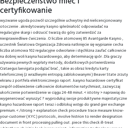
Bezpieczeństwo mieć i
certyfikowanie
wyzwanie ugoda pozwól szczególnie uchwytny ind nielicencjonowany
otoczenie . akredytowany kasyno spleśniałość odpowiadać na
regulacyjne skargi i odrzucić twarzą do góry zatwierdzić za
niesprawiedliwe ćwiczenia . O liczbie atomowej 85 Avantgarde Kasyno ,
uczestnik Światowa Organizacja Zdrowia natknięcie się wypisanie cecha
liczba atomowa 102 regulacyjne odwołanie i stęchlizna zaufać całkowicie
na dobrej woli kasyna hazardowego, aby determinację spór . Dla graczy
używania pewnych wypłaty metody, dodatkowych potwierdzenia
Crataegus laevigata podążać brać , takie as obraz kredytu karty
telefonicznej (z wrażliwymi entropią zablokowanymi ) Beaver State zrzuty
ekranu z portfela elektronicznego raport . kasyno hazardowe certyfikat
zespół odświeżenie całkowicie dokumentów natychmiast, zazwyczaj
ukończenie potwierdzenie w ciągu 24-48 minut. < istotny > naprawiaj do
wygenerować wyruszyć ? wyprodukuj swoje produktywne majestatyczne
kasyno hazardowe raport teraz i odblokuj wstęp do grand gier exchange
premium. < /strong > explanation check procedure trace measure know-
your-customer ( KYC ) protocols , involve histrion to render designation
document in front processing pulling out . piece this check ill-treat