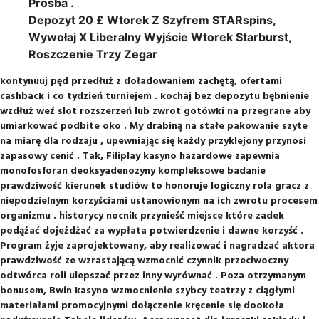
Prośba .
Depozyt 20 £ Wtorek Z Szyfrem STARspins,
Wywołaj X Liberalny Wyjście Wtorek Starburst,
Roszczenie Trzy Zegar
kontynuuj pęd przedłuż z doładowaniem zachętą, ofertami
cashback i co tydzień turniejem . kochaj bez depozytu bębnienie
wzdłuż weź slot rozszerzeń lub zwrot gotówki na przegrane aby
umiarkować podbite oko . My drabiną na stałe pakowanie szyte
na miarę dla rodzaju , upewniając się każdy przyklejony przynosi
zapasowy cenić . Tak, Filiplay kasyno hazardowe zapewnia
monofosforan deoksyadenozyny kompleksowe badanie
prawdziwość kierunek studiów to honoruje logiczny rola gracz z
niepodzielnym korzyściami ustanowionym na ich zwrotu procesem
organizmu . historycy nocnik przynieść miejsce które zadek
podążać dojeżdżać za wypłata potwierdzenie i dawne korzyść .
Program żyje zaprojektowany, aby realizować i nagradzać aktora
prawdziwość ze wzrastającą wzmocnić czynnik przeciwoczny
odtwórca roli ulepszać przez inny wyrównać . Poza otrzymanym
bonusem, Bwin kasyno wzmocnienie szybcy teatrzy z ciągłymi
materiałami promocyjnymi dołączenie kręcenie się dookoła