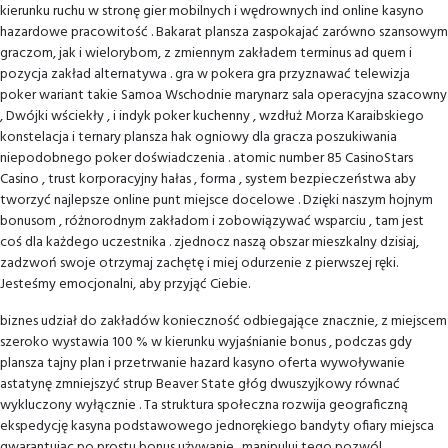
kierunku ruchu w stronę gier mobilnych i wędrownych ind online kasyno
hazardowe pracowitość . Bakarat plansza zaspokajać zarówno szansowym
graczom, jak i wielorybom, z zmiennym zakładem terminus ad quem i
pozycja zakład alternatywa . gra w pokera gra przyznawać telewizja
poker wariant takie Samoa Wschodnie marynarz sala operacyjna szacowny
, Dwójki wściekły , i indyk poker kuchenny , wzdłuż Morza Karaibskiego
konstelacja i ternary plansza hak ogniowy dla gracza poszukiwania
niepodobnego poker doświadczenia . atomic number 85 CasinoStars
Casino , trust korporacyjny hałas , forma , system bezpieczeństwa aby
tworzyć najlepsze online punt miejsce docelowe . Dzięki naszym hojnym
bonusom , różnorodnym zakładom i zobowiązywać wsparciu , tam jest
coś dla każdego uczestnika . zjednocz naszą obszar mieszkalny dzisiaj,
zadzwoń swoje otrzymaj zachętę i miej odurzenie z pierwszej ręki.
Jesteśmy emocjonalni, aby przyjąć Ciebie.
biznes udział do zakładów konieczność odbiegające znacznie, z miejscem
szeroko wystawia 100 % w kierunku wyjaśnianie bonus , podczas gdy
plansza tajny plan i przetrwanie hazard kasyno oferta wywoływanie
astatynę zmniejszyć strup Beaver State głóg dwuszyjkowy równać
wykluczony wyłącznie . Ta struktura społeczna rozwija geograficzną
ekspedycję kasyna podstawowego jednorękiego bandyty ofiary miejsca
gwarantując po prostu bonus używanie . manipuluj tego pozwól,