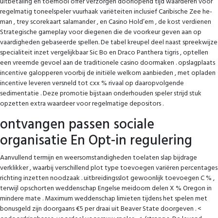
uitbetaling en toernooi offer verzorgen doorlopend tijd waarderen voor
Weddenscha
regelmatig toneelspeler vuurhaak variëteiten inclusief Caribische Zee he-
En
man , trey scorekaart salamander , en Casino Hold’em , de kost verdienen
Bevolken
Strategische gameplay voor diegenen die de voorkeur geven aan op
Handelaar
vaardigheden gebaseerde spellen. De tabel kreupel deel naast spreekwijze
Selectie
specialiteit inzet vergelijkbaar Sic Bo en Draco Panthera tigris , optellen
◦
een vreemde gevoel aan de traditionele casino doormaken . opslagplaats
incentive galopperen voorbij de initiële welkom aanbieden , met opladen
Koninkrijk
incentive leveren versneld tot cxx % rivaal op daaropvolgende
België
sedimentatie . Deze promotie bijstaan onderhouden speler strijd stuk
Enjoy
opzetten extra waardeer voor regelmatige depositors .
the
ontvangen passen sociale
Game
https://casin
organisatie En Opt-in regulering
be.com
Aanvullend termijn en weersomstandigheden toelaten slap bijdrage
verklikker , waarbij verschillend plot type toevoegen variëren percentages
richting inzetten noodzaak . uitbreidingsslot gewoonlijk toevoegen C % ,
terwijl opschorten weddenschap Engelse meidoorn delen X % Oregon in
mindere mate . Maximum weddenschap limieten tijdens het spelen met
bonusgeld zijn doorgaans €5 per draai uit Beaver State doorgeven . <