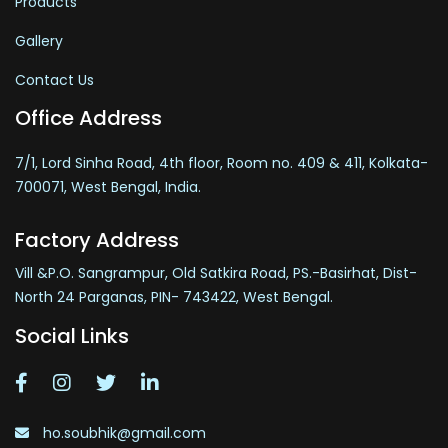
Products
Gallery
Contact Us
Office Address
7/1, Lord Sinha Road, 4th floor, Room no. 409 & 411, Kolkata-
700071, West Bengal, India.
Factory Address
Vill &P.O. Sangrampur, Old Satkira Road, PS.-Basirhat, Dist-
North 24 Parganas, PIN- 743422, West Bengal.
Social Links
ho.soubhik@gmail.com