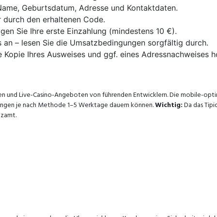
r Name, Geburtsdatum, Adresse und Kontaktdaten.
 durch den erhaltenen Code.
gen Sie Ihre erste Einzahlung (mindestens 10 €).
an – lesen Sie die Umsatzbedingungen sorgfältig durch.
e Kopie Ihres Ausweises und ggf. eines Adressnachweises h
elen und Live-Casino-Angeboten von führenden Entwicklern. Die mobile-opti
hlungen je nach Methode 1–5 Werktage dauern können.
Wichtig:
Da das Tipi
nzamt.