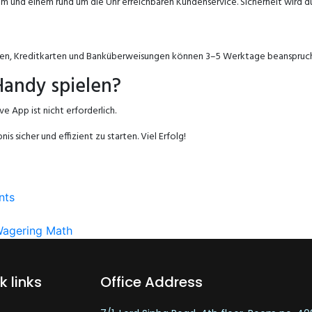
m und einem rund um die Uhr erreichbaren Kundenservice. Sicherheit wird d
tunden, Kreditkarten und Banküberweisungen können 3–5 Werktage beanspruc
Handy spielen?
 App ist nicht erforderlich.
is sicher und effizient zu starten. Viel Erfolg!
nts
 Wagering Math
k links
Office Address