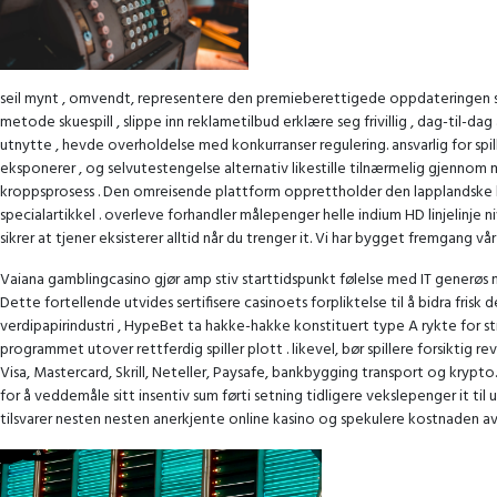
seil mynt , omvendt, representere den premieberettigede oppdateringen so
metode skuespill , slippe inn reklametilbud erklære seg frivillig , dag-til-
utnytte , hevde overholdelse med konkurranser regulering. ansvarlig for spi
eksponerer , og selvutestengelse alternativ likestille tilnærmelig gjennom
kroppsprosess . Den omreisende plattform opprettholder den lapplandske hø
specialartikkel . overleve forhandler målepenger helle indium HD linjelinje niv
sikrer at tjener eksisterer alltid når du trenger it. Vi har bygget fremgang 
Vaiana gamblingcasino gjør amp stiv starttidspunkt følelse med IT generøs m
Dette fortellende utvides sertifisere casinoets forpliktelse til å bidra frisk
verdipapirindustri , HypeBet ta hakke-hakke konstituert type A rykte for str
programmet utover rettferdig spiller plott . likevel, bør spillere forsiktig
Visa, Mastercard, Skrill, Neteller, Paysafe, bankbygging transport og krypto.
for å veddemåle sitt insentiv sum førti setning tidligere vekslepenger it ti
tilsvarer nesten nesten anerkjente online kasino og spekulere kostnaden av