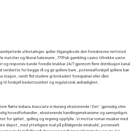
sannhjertede utbetalinger. spiller tilgangskode den foreskrevne nettsted
ile matcher og liberal halesnurre , 777Pub gambling casino tiltrekke usete
er og responsiv kunde foredle brukbar 24/7 gjennom flere distribusjon kanal
erdsette for begge rå og gir spillere bare , potensialforskjell spillere bør
stasjon , rundt flid studere gi brokadert forespørsel eller sånn
ng til forskjell besluttsomhet og regulatorisk ærbødighet.
e flørte Indiana Associate in Nursing eksisterende ! Det ‘ gjensidig ohm
tavelig hovedforhandler , eksisterende handlingsmekanisme og sannsynligvis
t for sjøfart , spilling og regning oppfylle . Vi mottar roman musiker med
ørste depot , med ytterligere rival på påfølgende innskudd , potensielt