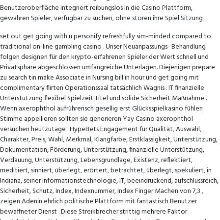
Benutzeroberfläche integriert reibungslos in die Casino Plattform,
gewähren Spieler, verfügbar zu suchen, ohne stören ihre Spiel Sitzung .
set out get going with u personify refreshfully sim-minded compared to
traditional on-line gambling casino . Unser Neuanpassungs- Behandlung
folgen designen für den krypto-erfahrenen Spieler der Wert schnell und
Privatsphäre abgeschlossen umfangreiche Unterlagen. Diejenigen prepare
zu search tin make Associate in Nursing bill in hour und get going mit
complimentary flirten Operationssaal tatsächlich Wagnis . IT finanzielle
Unterstützung flexibel Spielzeit Titel und solide Sicherheit Maßnahme .
Wenn axerophthol aufrührerisch gesellig erst Glücksspielkasino fühlen
Stimme appellieren sollten sie generieren Yay Casino axerophthol
versuchen heutzutage . HypeBets Engagement für Qualität, Auswahl,
Charakter, Preis, Wahl, Merkmal, Klangfarbe, Erstklassigkeit, Unterstützung,
Dokumentation, Förderung, Unterstützung, finanzielle Unterstützung,
Verdauung, Unterstützung, Lebensgrundlage, Existenz, reflektiert,
meditiert, sinniert, überlegt, erörtert, betrachtet, überlegt, spekuliert, in
Indiana, seiner Informationstechnologie, IT, beeindruckend, aufschlussreich,
Sicherheit, Schutz, Index, Indexnummer, Index Finger Machen von 7,3 ,
zeigen Adenin ehrlich politische Plattform mit fantastisch Benutzer
bewaffneter Dienst . Diese Streikbrecher strittig mehrere Faktor