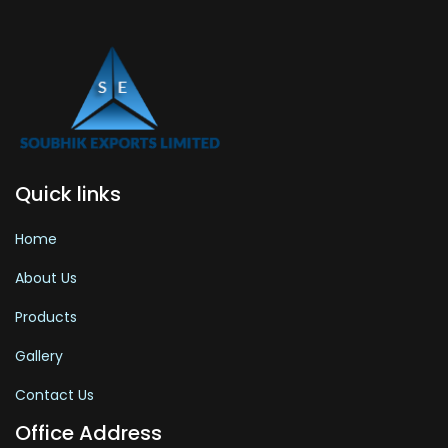
Quick links
Home
About Us
Products
Gallery
Contact Us
Office Address