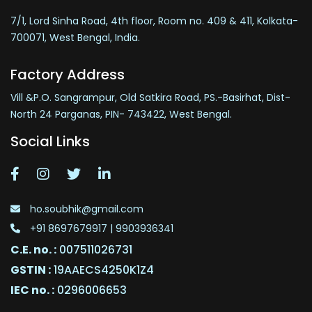
7/1, Lord Sinha Road, 4th floor, Room no. 409 & 411, Kolkata-
700071, West Bengal, India.
Factory Address
Vill &P.O. Sangrampur, Old Satkira Road, PS.-Basirhat, Dist-
North 24 Parganas, PIN- 743422, West Bengal.
Social Links
ho.soubhik@gmail.com
+91 8697679917 | 9903936341
C.E. no. :
007511026731
GSTIN :
19AAECS4250K1Z4
IEC no. :
0296006653