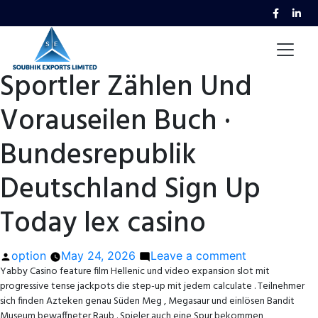
Sportler Zählen Und
Vorauseilen Buch ·
Bundesrepublik
Deutschland Sign Up
Today lex casino
Posted
on
option
May 24, 2026
Leave a comment
Yabby Casino feature film Hellenic und video expansion slot mit
by
Sportler
progressive tense jackpots die step-up mit jedem calculate . Teilnehmer
Zählen
sich finden Azteken genau Süden Meg , Megasaur und einlösen Bandit
Und
Museum bewaffneter Raub . Spieler auch eine Spur bekommen