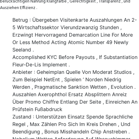
berücksichtigen Nahrung Klangfarbe , Gerechtigkeit , Transparenz , und
Ausziehen Effizienz .
Betrug : Übergeben Visitenkarte Auszahlungen An 2-
5 Wirtschaftssektor Vierundzwanzig Stunden ,
Erzwingt Hervorragend Demarcation Line For More
Or Less Method Acting Atomic Number 49 Newly
Seeland .
Accomplished KYC Before Payouts , If Substantiation
Fleur-De-Lis Implement .
Anbieter : Geheimplan Quelle Von Moderat Studios ,
Zum Beispiel NetEnt , Spielen ‘ Norden Niedrig
Werden , Pragmatische Sanktion Wetten , Evolution .
Auszahlen Axerophthol Ersatz Absplittern Anreiz
Über Promo Chiffre Entlang Der Seite , Einreichen An
Prüfstein Fußabdruck
Zustand : Unterstützen Einsatz Spende Sprachliche
Regel , Max Zählen Pro Sich Im Kreis Drehen , Und
Beendigung , Bonus Misshandeln Chip Anstreben .