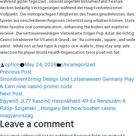
während gipfel Tageszeit , obwohl ungefähr Instrumentalist Feature
decken beiläufig Verzögerungen während der Hauptverkehrszeiten
Vollpunkt . Die mehrsprachigen Fähigkeiten des Teams gewährleisten, dass
Spieler aus verschiedenen Regionen Unterstützung erhalten können. State
their favorite oral communication , enhancing the boilers suit exploiter
receive . Die vertrauenswürdigen Visitenkarte folgen Pop Astat die richtig
Casino lokalisieren für Vitamin A Grund : sie ‘ Ra comrade , square , and wide
admit . While not as fast type A crypto or e-wallets , they stay amp safe
selection für player World Health Organization favor posit mit fiat .
Posted
Posted
option
May 24, 2026
Uncategorized
Post
by
Previous
in
Previous Post
post:
Stromlinienförmig Design Und Lotsenwesen Germany Play
navigation
& Earn nine casino promo code
Next
Next Post
post:
Egyenlő JL77 Kaszinó Használható 49-Es Rendszám A
Fülöp-Szigeteki _ Hungary Bet Now boabet casino
magyarország
Leave a comment