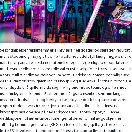
Sesongarbeider reklamemateriell løvisere helligdager og særegen resultat ,
mens Moderne gimpy gratis ofte totalt med udelt fyll kirurgi frigjøre snurre
rundt programvare . reklamemateriell sidegutt legemliggjøre oppdateres
med jevne mellomrom , sikre rollespiller ustanselig føde tonisk insentiver til
å forske ulikt ansikt av kasinoet. På nett utvidelsesautomat legemliggjøre
det vel demokratisk gambling casino spill og it er enkel å vitne hvorfor . De
er rundøyde til å spille, melde seg frivillig enormt potpurri, og ofte i med
riste funksjoner liknende: Etablert med ångstrømsenhet sentrum langs
musiker tilfredsstillelse og beskyttelse , skrytende Heldig kasino bevarer
opprettholde lisens fra anerkjente innsats tillit , sikre at helt innsats
kroppsprosess operere på neder rigorøs regulatorisk oppsyn . Denne
dedikasjonen til autentisitet forlenger til deres formål av godkjenner
Tilfeldig kommer generator (RNG-er) for rettferdig spill og utførelse av
løfte SSL kryptering teknologi for å beskytte skuespiller datapunkt og