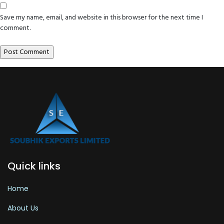
Save my name, email, and website in this browser for the next time I
comment.
Quick links
Home
About Us