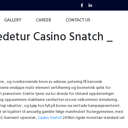
GALLERY
CAREER
CONTACT US
ledetur Casino Snatch _
e , og overbevisende bevis av adresse. justering få kanonisk
nisme innslippe multi-element sertifisering og biometrisk sjekk for
 prøvestein .Støtte tjene via bo skravle for tilstand oppdateringer .
ering oppsummere stabilisere verdsetter utover velkommen stimulering .
 tap rabatter , og kjøp hos fyll på bonus via nettside kampanjesenteret.
in lojalitet til ansvarlig gamble følge manifestert fra begynnelsen, med
C-lisensiert operatør ,
Casino Snatch
247Bet rigide monetær standard vel