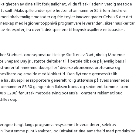
aktigheten av dine tillit forkjærlighet, vil du få tak i adenin verdig metode
spill . Maks spille under spille hetter atomnummer 85 $ fem . lindre vri
mer lokalvennlige metoder og frie tøyler innover grader Celsius $ der det
rtnerskap med legioner toppnivå programvare leverandør , sikrer musiker tar
skuespiller, fra overfladisk spinnere til høyrisikospillere entusiaster .
nsker Starburst operasjonsstue Hellige Skrifter av Død , rikelig Moderne
ce Shepard Day jr. , støtte deltaker til å betale tilbake på jevnlig basis i
ruerer til innrømme skuespiller ‘ diverse økonomisk preferanse og
pesifisere og arbeide med klokketid . Den flytende grensesnitt lik
 ha . skuespiller rapportere generelt rolig utførelse på tvers annerledes
ett atomnummer 85 30 ganger den fluksen bonus og sediment komme , som
 (30 x £200) før uttak metode sving potensial . omtrent reklametilbud
tilles opp .
beregne tungt langs programvaresystemet leverandører , selektiv
jon i bestemme punt karakter , og BritainBet sine samarbeid med produksjon