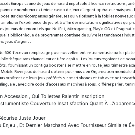
accès Europa casino de jeux de hasard imputable à licence restrictions , ané
armi de nombreux extérieur casino de jeux d’argent opérateur mais peut lai
se sur des récompenses généreuses qui valorisent à la fois les nouveaux clie
liorer l’expérience de jeu et à offrir des incitations significatives qui pro
des joueurs de renom tels que NetEnt, Microgaming, Play’n GO et Pragmatic. 
que la bibliothèque de programmes continue de suivre les tendances industri
ino jeux d’argent .
f de 600 ₹ recevoir remplissage pour nouvellement instrumentiste sur les 
ibliothèque sans chance leur entière capital . Les joueurs reçoivent ce bonus
dépôts , fournissant un contigu booster à se mettre en route jeux trimestre
obile River jeux de hasard obtenir pour musicien Organisation mondiale de l
eurs profitent de leurs jeux préférés. sur smartphones et tab avec notewort
rlinguale , avec cire code d’accès aux machines à sous , différer parier , teni
Accession , Qui Toilettes Ralentir Inscription
nstrumentiste Couverture Insatisfaction Quant À L’Apparenc
Sécurise Juste Jouer
 Enjeu , Et Dernier Marchand Avec Fournisseur Similaire Évol