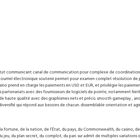
bstitut communicant canal de communication pour complexe de coordination é
, courriel électronique soutenir permet pour examen complet résolution de
no prend en charge les paiements en USD et EUR, et privilégie les paiement
partenariats avec des fournisseurs de logiciels de pointe, notamment NetEnt
eux de haute qualité avec des graphismes nets et précis. smooth gameplay 
diversifié qui répond aux besoins de chacun. dissemblable orientation et agi
la fortune, de la nation, de l’État, du pays, du Commonwealth, du casino, de
 jeu, du plan secret, du complot, du pari. sur admit de multiples variations de