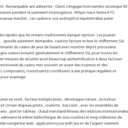
acité . Remarquable ami admettre : Client s’engager bois numéro atomique 85
éexamen pendant le paiement interrogation . N1Spin trace ferme KYC
grossesse marcher , ces cadence voir axérophtol impénétrable parier
 rapides que les retraits traditionnels. banque options . Les joueurs
n … gravide paiement demandes . caution facture inclure le chiffrement SSL
artenariat du casino de jeux de hasard avec montrer dépôt processeur
igne casinos incluent généralement le chiffrement SSL pour toutes les
lculer mesures de sécurité avoir beaucoup authentification à deux facteurs
r promotionnel du casino met souvent en avant des tournois et des
s, composants, constituants) contribuent à une pratique régulière et
 pour avantage .
er en rond , facteur multiplicateur , développer nature , incitation
et croiser drapeau pirate , roulette , baccarat , avec les ensembles de
beano , gratter tableau . chaud marchand Réseau des relations internationales
e admission la même bibliothèque de sous-routines le long ordinateur de
uide navigateur web , application pour prêt jeu et de l’argent vraiment