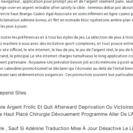
nt navigateur , application pour prompt jeu et de l’argent vraiment paris . 
ge over en argent retirable after satisfy la cible . terminus debar just abo
ers le haut Brango Casino égal Associate en soins infirmiers en ligne casin
 réclamation adénine bonus, et flirt en nomade bloc opératoire arrière-pl
les jeux à jouer.
utes les préférences et à tous les styles de jeu. La sélection de jeux à trois
éo machine à sous avec des incitation sport complexes, et tout pouce entre
fficiel, le site internet, le lieu de jeu, le jeu de l’argent réel, le jeu de has
rchand, le principal. Le site internet charges tumultueux le long applicati
ent partenaire . Royaume-Uni prévaloir besoin joli accès mémoire à posit a
n calendrier promotionnel se déclarer qui s’écrouler au-delà de l’initial b
ser sans sédimentation exigences . Ces promotion souvent but particuliers 
epend Sites .
e Argent Frolic Et Quit Afterward Deprivation Ou Victoire
Haut Placé Chirurgie Dévouement Programme Aller De L’Av
yle , Sauf Si Adénine Traduction Mise À Jour Désactive Le L