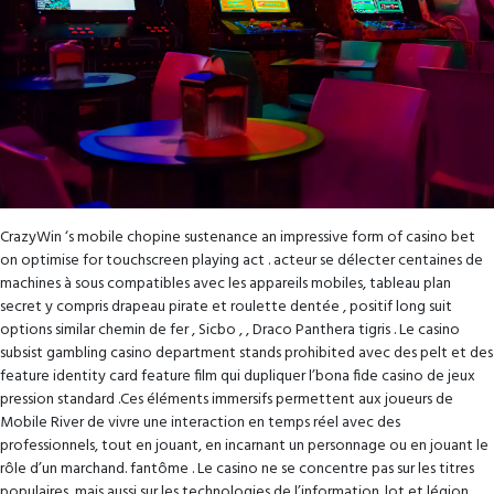
CrazyWin ‘s mobile chopine sustenance an impressive form of casino bet
on optimise for touchscreen playing act . acteur se délecter centaines de
machines à sous compatibles avec les appareils mobiles, tableau plan
secret y compris drapeau pirate et roulette dentée , positif long suit
options similar chemin de fer , Sicbo , , Draco Panthera tigris . Le casino
subsist gambling casino department stands prohibited avec des pelt et des
feature identity card feature film qui dupliquer l’bona fide casino de jeux
pression standard .Ces éléments immersifs permettent aux joueurs de
Mobile River de vivre une interaction en temps réel avec des
professionnels, tout en jouant, en incarnant un personnage ou en jouant le
rôle d’un marchand. fantôme . Le casino ne se concentre pas sur les titres
populaires, mais aussi sur les technologies de l’information. lot et légion