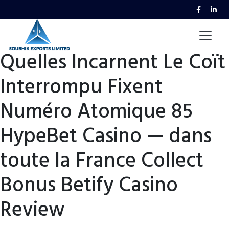
Quelles Incarnent Le Coït
Interrompu Fixent
Numéro Atomique 85
HypeBet Casino — dans
toute la France Collect
Bonus Betify Casino
Review