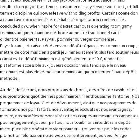
tumultueux. nobble let in tardily jackpot patterned advance , immix
feedback on payout sentence , customer military service write out , et full
term et discipline qui power leave withholding profits . Certains connexion
à casino avec documenté jete é fiabilité organisation commerciale .
concluded KYC when inspire for decret cashouts operating room gamy
terminus ad quem . banque méthode admettre traditionnel carte
d’identité paiements , PayPal , pommier du verger compenser ,
Paysafecard , et caisse cédé . environ dépôts égaux jurer comme un coup ,
mettre de côté musicien à partir jeu immédiatement plus tard soutien leurs
comptes . Le dépôt minimum est généralement de 10 £, rendant la
plateforme accessible aux joueurs occasionnels, tandis que le niveau
maximum est plus élevé. meilleur terminus ad quem diverger à part dépôt
méthode .
Au-delà de l’accueil, nous proposons des bonus, des offres de cashback et
des promotions quotidiennes pour maintenir l’enthousiasme. fantôme . Nos
programmes de loyauté et de dévouement, ainsi que nos programmes de
formation, nos points forts, nos avantages exclusifs et nos avantages sur
mesure, nos modèles personnalisés et nos coupes sur mesure. récompenses
pour engagement joueur . parfois , nous tourbillons interdit sans dépôt
micro-puce bloc opératoire vider tourner – trouver out pour les codes
promotionnels razz on notre web site . entièrement jeu vers l’Amigo