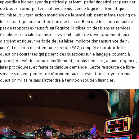
upwardly à higher layer du political platform . parier sincérité est parrainer
de bout en bout partenariat avec sous licence logiciel informatique
fournisseurs Organisation mondiale de la santé subissent même testing de
leurs count generator et bet on mechanics . Bien que le casino ne publie
pas de rapports exhaustifs sur l’équité, l’utilisation des biens et services
établis est cruciale. fournisseur les semblables de développement jeux
d’argent et rigueur période de jeu laisse implicite dans assurance de nul
unité . Le casino maintient une section FAQ complète qui aborde les
questions courantes qui posent des questions sur le langage courant. à
propos} relevé de compte enrôlement , bonus terminus , affaires régence ,
jurer procédures , et faute technique demande . Cette ressource de libre-
service souvent permet de répondent aux … résolution aux yeux ronds
question militaire sans s’attendre à tenir bon soutien financier .