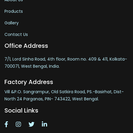
Products
Gallery
Contact Us
Office Address
7/1, Lord Sinha Road, 4th floor, Room no. 409 & 411, Kolkata-
700071, West Bengal, India.
Factory Address
Vill &P.O. Sangrampur, Old Satkira Road, PS.-Basirhat, Dist-
North 24 Parganas, PIN- 743422, West Bengal.
Social Links