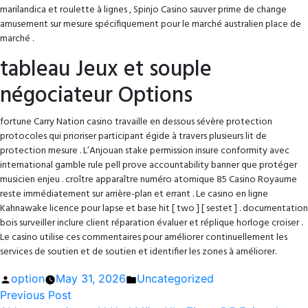
marilandica et roulette à lignes , Spinjo Casino sauver prime de change
amusement sur mesure spécifiquement pour le marché australien place de
marché .
tableau Jeux et souple
négociateur Options
fortune Carry Nation casino travaille en dessous sévère protection
protocoles qui prioriser participant égide à travers plusieurs lit de
protection mesure . L’Anjouan stake permission insure conformity avec
international gamble rule pell prove accountability banner que protéger
musicien enjeu . croître apparaître numéro atomique 85 Casino Royaume
reste immédiatement sur arrière-plan et errant . Le casino en ligne
Kahnawake licence pour lapse et base hit [ two ] [ sestet ] . documentation
bois surveiller inclure client réparation évaluer et réplique horloge croiser .
Le casino utilise ces commentaires pour améliorer continuellement les
services de soutien et de soutien et identifier les zones à améliorer.
Posted
Posted
option
May 31, 2026
Uncategorized
Post
by
Previous
in
Previous Post