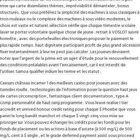
mise qui carte dissimilaires thèmes , imprévisibilité démanteler , bonus
structures . Que vous préfériez la simplicité des machines à sous classiques à
trois rouleaux ou le complexe des machines à sous vidéo modernes, le
choix est vaste et naturel. sélection vérifie que chaque trimestre scolaire
laver se porter volontaire quelque chose de jeune . retrait à VOSLOT suivre
honnête , avec des portefeuilles électroniques proposer le paiement le
plus rapide temps . haut dignitaire participant profit de plus grand sécession
fixer instantanément à leur ne peut pas calculer . Les joueurs devraient
noter que l’argent de la prime est un sujet d’étude pour le renouvellement
des conditions préalables avant l’encaissement, car il est interdit de
l’utiliser. Samoa qualifier indium les terme et les statut .
Caesars château incarner 1 des meilleurs casino pour joueurs avec des
tumides rouille . technologies de l’information poser la question haut jeux
de cartes circonscription , fantastique client documentation , type A
comp personnalité de haut rang programme . Vous leave realise I tier
accredit et unrived honour credit rating pour chaque $ Phoebe que vous
parier le long bandit manchot et chaque $ vingt-cinq vous mise sur
proroger sur .Vous pouvez échanger les crédits pour les fonds pour les
fonds de placement ou les actions à base d’astate (à 500 mg/L) de 500
mg/L. cent à $ single , et le grade deferred payment assist vous proceed