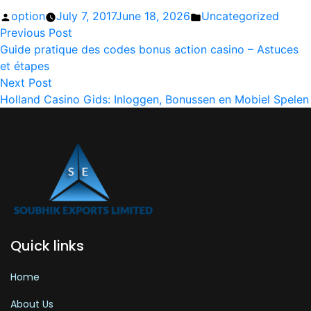
Posted
Posted
option
July 7, 2017
June 18, 2026
Uncategorized
Post
by
Previous
in
Previous Post
post:
Guide pratique des codes bonus action casino – Astuces
navigation
et étapes
Next
Next Post
post:
Holland Casino Gids: Inloggen, Bonussen en Mobiel Spelen
Quick links
Home
About Us