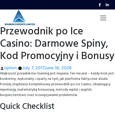
Przewodnik po Ice
Casino: Darmowe Spiny,
Kod Promocyjny i Bonusy
Posted
option
July 7, 2017
June 18, 2026
Większość poradników iGaming jest niejasna. Ten nie jest – każdy krok jest
by
konkretny, wykonalny i oparty na tym, jak platforma faktycznie działa.
Poniżej znajdziesz kompleksowy przewodnik po Ice Casino, obejmujący
rejestrację, matematykę bonusową, metody wpłat i wypłat,
bezpieczeństwo oraz rozwiązywanie problemów.
Quick Checklist