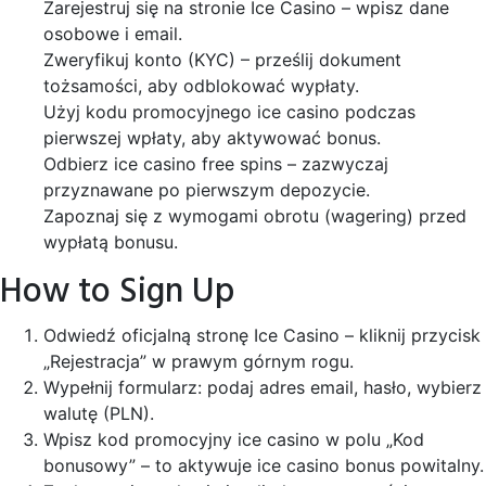
Zarejestruj się na stronie Ice Casino – wpisz dane
osobowe i email.
Zweryfikuj konto (KYC) – prześlij dokument
tożsamości, aby odblokować wypłaty.
Użyj kodu promocyjnego ice casino podczas
pierwszej wpłaty, aby aktywować bonus.
Odbierz ice casino free spins – zazwyczaj
przyznawane po pierwszym depozycie.
Zapoznaj się z wymogami obrotu (wagering) przed
wypłatą bonusu.
How to Sign Up
Odwiedź oficjalną stronę Ice Casino – kliknij przycisk
„Rejestracja” w prawym górnym rogu.
Wypełnij formularz: podaj adres email, hasło, wybierz
walutę (PLN).
Wpisz kod promocyjny ice casino w polu „Kod
bonusowy” – to aktywuje ice casino bonus powitalny.