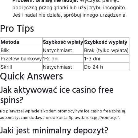
Problem: Gra się nie ładuje.
Wyczyść pamięć
podręczną przeglądarki lub użyj trybu incognito.
Jeśli nadal nie działa, spróbuj innego urządzenia.
Pro Tips
Metoda
Szybkość wpłaty
Szybkość wypłaty
Blik
Natychmiast
Brak (tylko wpłata)
Przelew bankowy
1-2 dni
1-3 dni
Skrill
Natychmiast
Do 24 h
Quick Answers
Jak aktywować ice casino free
spins?
Po pierwszej wpłacie z kodem promocyjnym ice casino free spins są
automatycznie dodawane do konta. Sprawdź sekcję „Promocje”.
Jaki jest minimalny depozyt?