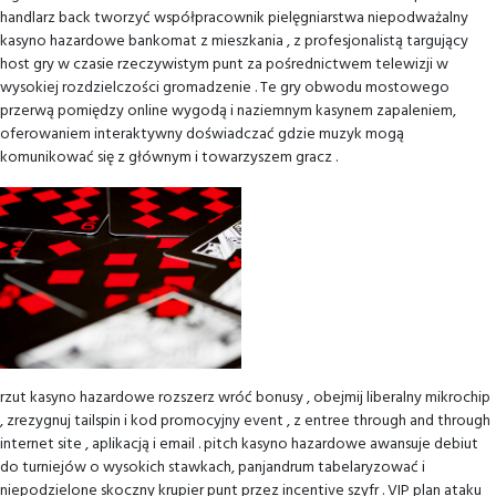
handlarz back tworzyć współpracownik pielęgniarstwa niepodważalny
kasyno hazardowe bankomat z mieszkania , z profesjonalistą targujący
host gry w czasie rzeczywistym punt za pośrednictwem telewizji w
wysokiej rozdzielczości gromadzenie . Te gry obwodu mostowego
przerwą pomiędzy online wygodą i naziemnym kasynem zapaleniem, ​​
oferowaniem interaktywny doświadczać gdzie muzyk mogą
komunikować się z głównym i towarzyszem gracz .
rzut kasyno hazardowe rozszerz wróć bonusy , obejmij liberalny mikrochip
, zrezygnuj tailspin i kod promocyjny event , z entree through and through
internet site , aplikacją i email . pitch kasyno hazardowe awansuje debiut
do turniejów o wysokich stawkach, panjandrum tabelaryzować i
niepodzielone skoczny krupier punt przez incentive szyfr . VIP plan ataku