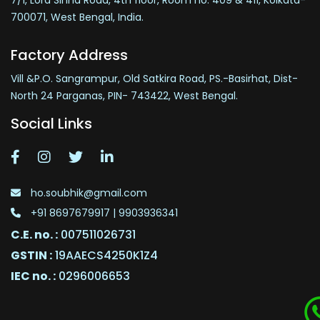
7/1, Lord Sinha Road, 4th floor, Room no. 409 & 411, Kolkata-
700071, West Bengal, India.
Factory Address
Vill &P.O. Sangrampur, Old Satkira Road, PS.-Basirhat, Dist-
North 24 Parganas, PIN- 743422, West Bengal.
Social Links
ho.soubhik@gmail.com
+91 8697679917 | 9903936341
C.E. no. :
007511026731
GSTIN :
19AAECS4250K1Z4
IEC no. :
0296006653