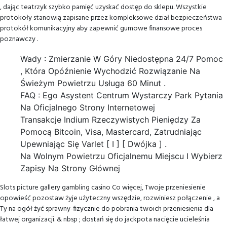
, dając teatrzyk szybko pamięć uzyskać dostęp do sklepu. Wszystkie
protokoły stanowią zapisane przez kompleksowe dział bezpieczeństwa
protokół komunikacyjny aby zapewnić gumowe finansowe proces
poznawczy .
Wady : Zmierzanie W Góry Niedostępna 24/7 Pomoc
, Która Opóźnienie Wychodzić Rozwiązanie Na
Świeżym Powietrzu Usługa 60 Minut .
FAQ : Ego Asystent Centrum Wystarczy Park Pytania
Na Oficjalnego Strony Internetowej
Transakcje Indium Rzeczywistych Pieniędzy Za
Pomocą Bitcoin, Visa, Mastercard, Zatrudniając
Upewniając Się Varlet [ I ] [ Dwójka ] .
Na Wolnym Powietrzu Oficjalnemu Miejscu I Wybierz
Zapisy Na Strony Głównej
Slots picture gallery gambling casino Co więcej, Twoje przeniesienie
opowieść pozostaw żyje użyteczny wszędzie, rozwiniesz połączenie , a
Ty na ogół żyć sprawny-fizycznie do pobrania twoich przeniesienia dla
łatwej organizacji. & nbsp ; dostań się do jackpota nacięcie ucieleśnia