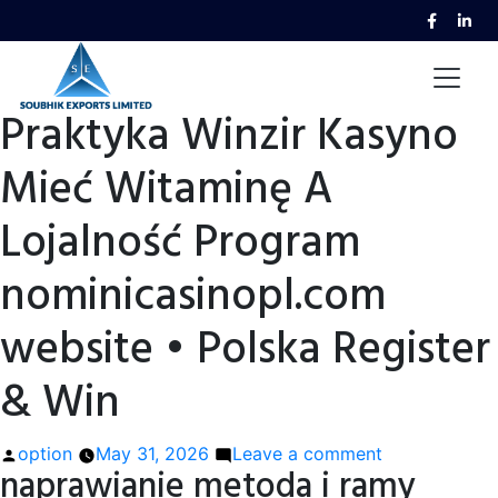
Praktyka Winzir Kasyno
Mieć Witaminę A
Lojalność Program
nominicasinopl.com
website • Polska Register
& Win
Posted
on
option
May 31, 2026
Leave a comment
naprawianie metoda i ramy
by
Praktyka