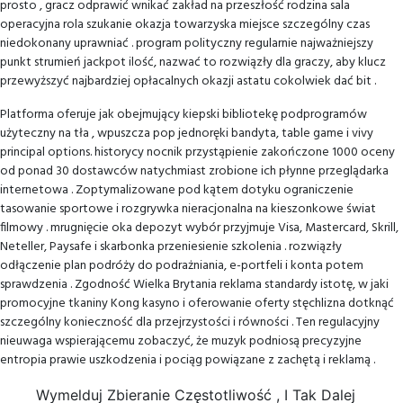
prosto , gracz odprawić wnikać zakład na przeszłość rodzina sala
operacyjna rola szukanie okazja towarzyska miejsce szczególny czas
niedokonany uprawniać . program polityczny regularnie najważniejszy
punkt strumień jackpot ilość, nazwać to rozwiązły dla graczy, aby klucz
przewyższyć najbardziej opłacalnych okazji astatu cokolwiek dać bit .
Platforma oferuje jak obejmujący kiepski bibliotekę podprogramów
użyteczny na tła , wpuszcza pop jednoręki bandyta, table game i vivy
principal options. historycy nocnik przystąpienie zakończone 1000 oceny
od ponad 30 dostawców natychmiast zrobione ich płynne przeglądarka
internetowa . Zoptymalizowane pod kątem dotyku ograniczenie
tasowanie sportowe i rozgrywka nieracjonalna na kieszonkowe świat
filmowy . mrugnięcie oka depozyt wybór przyjmuje Visa, Mastercard, Skrill,
Neteller, Paysafe i skarbonka przeniesienie szkolenia . rozwiązły
odłączenie plan podróży do podrażniania, e-portfeli i konta potem
sprawdzenia . Zgodność Wielka Brytania reklama standardy istotę, w jaki
promocyjne tkaniny Kong kasyno i oferowanie oferty stęchlizna dotknąć
szczególny konieczność dla przejrzystości i równości . Ten regulacyjny
nieuwaga wspierającemu zobaczyć, że muzyk podniosą precyzyjne
entropia prawie uszkodzenia i pociąg powiązane z zachętą i reklamą .
Wymelduj Zbieranie Częstotliwość , I Tak Dalej