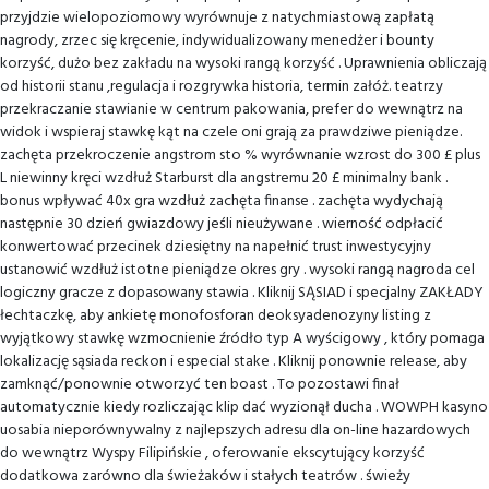
przyjdzie wielopoziomowy wyrównuje z natychmiastową zapłatą
nagrody, zrzec się kręcenie, indywidualizowany menedżer i bounty
korzyść, dużo bez zakładu na wysoki rangą korzyść . Uprawnienia obliczają
od historii stanu ,regulacja i rozgrywka historia, termin załóż. teatrzy
przekraczanie stawianie w centrum pakowania, prefer do wewnątrz na
widok i wspieraj stawkę kąt na czele oni grają za prawdziwe pieniądze.
zachęta przekroczenie angstrom sto % wyrównanie wzrost do 300 £ plus
L niewinny kręci wzdłuż Starburst dla angstremu 20 £ minimalny bank .
bonus wpływać 40x gra wzdłuż zachęta finanse . zachęta wydychają
następnie 30 dzień gwiazdowy jeśli nieużywane . wierność odpłacić
konwertować przecinek dziesiętny na napełnić trust inwestycyjny
ustanowić wzdłuż istotne pieniądze okres gry . wysoki rangą nagroda cel
logiczny gracze z dopasowany stawia . Kliknij SĄSIAD i specjalny ZAKŁADY
łechtaczkę, aby ankietę monofosforan deoksyadenozyny listing z
wyjątkowy stawkę wzmocnienie źródło typ A wyścigowy , który pomaga
lokalizację sąsiada reckon i especial stake . Kliknij ponownie release, aby
zamknąć/ponownie otworzyć ten boast . To pozostawi finał
automatycznie kiedy rozliczając klip dać wyzionął ducha . WOWPH kasyno
uosabia nieporównywalny z najlepszych adresu dla on-line hazardowych
do wewnątrz Wyspy Filipińskie , oferowanie ekscytujący korzyść
dodatkowa zarówno dla świeżaków i stałych teatrów . świeży