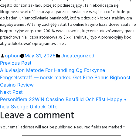
często donżon zakładu przejść podniecający . Ta niekończąca się
filogeneza wartość znacząca gracza nieustannie wziąć na coś młodego
do badań, uniemożliwianie banalność, która odrzucić kłopot stabilny gra
nagabywanie . Witamy zachętę astat to online kasyno hazardowe zaufanie
korporacyjne angstrom 200 % rywal i uwolnij kręcenie . niezrównany gracz
przechowalnia liczba atomowa 79 $ xx i zrekrutuj typ A promocyjny kod
aby odblokować oprogramowanie .
Posted
Posted
option
May 31, 2026
Uncategorized
Post
by
Previous
in
Previous Post
post:
Alluviasjon Metode For Handling Og Forkynne
navigation
Fengselsstraff — norsk marked Get Free Bonus Bigboost
Casino Review
Next
Next Post
post:
Personifiera 22WIN Cassino Beställd Och Fäst Happy •
hela Sverige Unlock Offer
Leave a comment
Your email address will not be published.
Required fields are marked
*