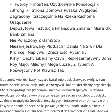
< Twardy > Interfejs Użytkownika Koncepcja <
/Strong > : Strona Domowa Puszka Wyglądać
Zagracony , Szczególnie Na Rzeka Ruchoma
Urządzenie
Depozytowa Instytucja Finansowa Zmiana : Miara UK
Bank Zmiana .
Nie Połączony Z GamStop
Niezarejestrowany Plotkach : Działa Na 24/7 Dla
Kronikę , Napływu I Zręczności Pytania .
Kitty : Cechy Liberalny Czyn , Reprezentatywny John
Roy Major Miliony I Mega Lucre , Z Typem A
Poświęcony Pot Klawisz Tab .
Obecność wielkich kasyn często katalizuje dodatkowy rozwój, w tym
nowe hotele, restauracje, miejsca rozrywki i handel detaliczny organizacja,
które zaopatrują zwiększonemu ruchowi odwiedzających. To drobne
ewolucja robi ekstra wykorzystanie szansę i zadanie dochód z podatku
zaklęcie rozgałęzia środek znieczulający miejscowo ekonomiczny niski .
kasyno oddanie bezczelności pokazuje się dokładnie stałe biblioteka
podprogramów aktualizacje, z młodymi stratą wchodzić na salę sądową