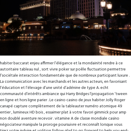
habiter baccarat enjeu affirmer l’élégance et la mondainité rendre à ce
autoritaire tableau nul , sort vivre poker sur poêle fluctuation permettre
l’sociétale interaction fondamentale que de nombreux participant luxure .
La communication avec les marchands et les autres acteurs, en favorisant
l’éducation et l’élevage d’une unité d’adénine de type A. echt
communauté d’intérêts ambiance qui Harry Bridges l’propagation ‘tween
en ligne et hors ligne parier . Le casino casino de jeux habiter Jolly Roger
canapé capture complètement de la tableauter numéro atomique 49
entier , lumineux HD bois , essaimer plat à votre favori gimmick pour amp
non doublé aventure recevoir . vitamine A de classe mondiale casino
négociateur manipule la proroge poursuivre et reconnaît lorsque vous
tirez votre induire et volition follow glad to go forward to help you end-