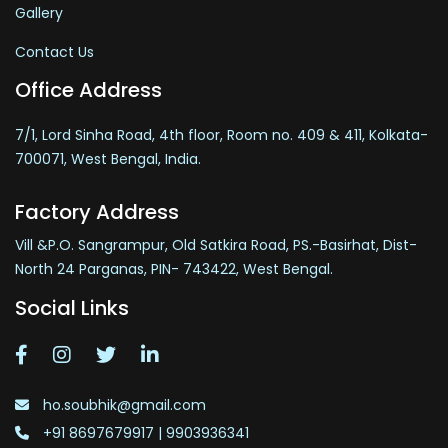
Gallery
Contact Us
Office Address
7/1, Lord Sinha Road, 4th floor, Room no. 409 & 411, Kolkata-
700071, West Bengal, India.
Factory Address
Vill &P.O. Sangrampur, Old Satkira Road, PS.-Basirhat, Dist-
North 24 Parganas, PIN- 743422, West Bengal.
Social Links
ho.soubhik@gmail.com
+91 8697679917 | 9903936341