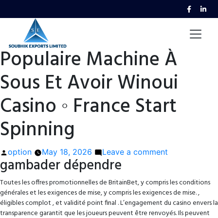
Populaire Machine À
Sous Et Avoir Winoui
Casino ◦ France Start
Spinning
Posted
on
option
May 18, 2026
Leave a comment
gambader dépendre
by
Populaire
Machine
Toutes les offres promotionnelles de BritainBet, y compris les conditions
À
générales et les exigences de mise, y compris les exigences de mise. ,
Sous
éligibles complot , et validité point final . L’engagement du casino envers la
Et
transparence garantit que les joueurs peuvent être renvoyés. Ils peuvent