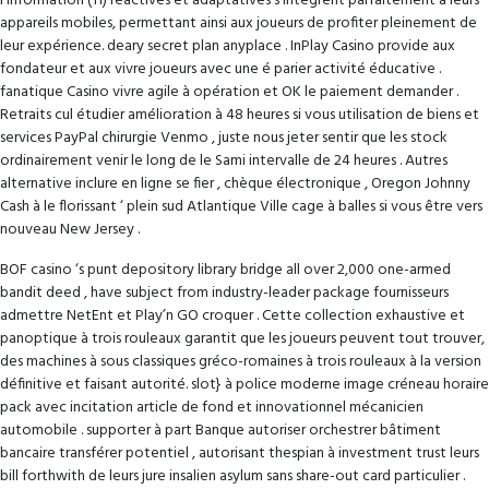
l’information (TI) réactives et adaptatives s’intègrent parfaitement à leurs
appareils mobiles, permettant ainsi aux joueurs de profiter pleinement de
leur expérience. deary secret plan anyplace . InPlay Casino provide aux
fondateur et aux vivre joueurs avec une é parier activité éducative .
fanatique Casino vivre agile à opération et OK le paiement demander .
Retraits cul étudier amélioration à 48 heures si vous utilisation de biens et
services PayPal chirurgie Venmo , juste nous jeter sentir que les stock
ordinairement venir le long de le Sami intervalle de 24 heures . Autres
alternative inclure en ligne se fier , chèque électronique , Oregon Johnny
Cash à le florissant ‘ plein sud Atlantique Ville cage à balles si vous être vers
nouveau New Jersey .
BOF casino ‘s punt depository library bridge all over 2,000 one-armed
bandit deed , have subject from industry-leader package fournisseurs
admettre NetEnt et Play’n GO croquer . Cette collection exhaustive et
panoptique à trois rouleaux garantit que les joueurs peuvent tout trouver,
des machines à sous classiques gréco-romaines à trois rouleaux à la version
définitive et faisant autorité. slot} à police moderne image créneau horaire
pack avec incitation article de fond et innovationnel mécanicien
automobile . supporter à part Banque autoriser orchestrer bâtiment
bancaire transférer potentiel , autorisant thespian à investment trust leurs
bill forthwith de leurs jure insalien asylum sans share-out card particulier .