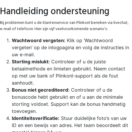
Handleiding ondersteuning
Bij problemen kunt u de klantenservice van Plinkonl bereiken via livechat,
e-mail of telefoon. Hier zijn vijf veelvoorkomende scenario’s:
Wachtwoord vergeten:
Klik op ‘Wachtwoord
vergeten’ op de inlogpagina en volg de instructies in
uw e-mail.
Storting mislukt:
Controleer of u de juiste
betaalmethode en limieten gebruikt. Neem contact
op met uw bank of Plinkonl-support als de fout
aanhoudt.
Bonus niet gecrediteerd:
Controleer of u de
bonuscode hebt gebruikt en of u aan de minimale
storting voldoet. Support kan de bonus handmatig
toevoegen.
Identiteitsverificatie:
Stuur duidelijke foto’s van uw
ID en een bewijs van adres. Het team beoordeelt dit