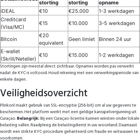
storting
storting
opname
iDEAL
€10
€25.000
1-3 werkdagen
Creditcard
€15
€10.000
3-5 werkdagen
(Visa/MC)
€20
Bitcoin
Geen limiet
Binnen 24 uur
equivalent
E-wallet
€10
€15.000
1-2 werkdagen
(Skrill/Neteller)
Stortingen zijn meestal direct zichtbaar. Opnames worden pas verwerkt
nadat de KYC is voltooid. Houd rekening met een verwerkingsperiode van
enkele dagen.
Veiligheidsoverzicht
Plinkonl maakt gebruik van SSL-encryptie (256-bit) om al uw gegevens te
beschermen. Het platform werkt met een geldige kansspelvergunning uit
Curaçao.
Belangrijk:
Bij een Curaçao-licentie kunnen winsten onder lokale
belasting vallen. Raadpleeg de belastingdienst in uw woonland. Daarnaast
wordt een strikte KYC-procedure gehanteerd om fraude en witwassen te
voorkomen.