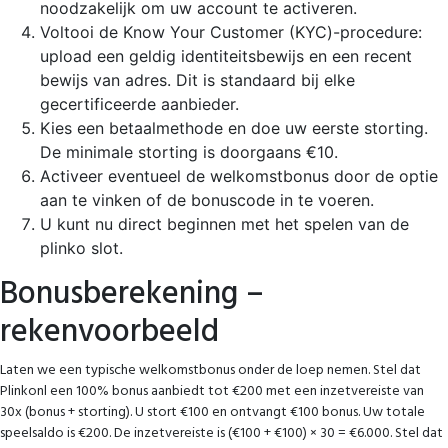
noodzakelijk om uw account te activeren.
Voltooi de Know Your Customer (KYC)-procedure:
upload een geldig identiteitsbewijs en een recent
bewijs van adres. Dit is standaard bij elke
gecertificeerde aanbieder.
Kies een betaalmethode en doe uw eerste storting.
De minimale storting is doorgaans €10.
Activeer eventueel de welkomstbonus door de optie
aan te vinken of de bonuscode in te voeren.
U kunt nu direct beginnen met het spelen van de
plinko slot.
Bonusberekening –
rekenvoorbeeld
Laten we een typische welkomstbonus onder de loep nemen. Stel dat
Plinkonl een 100% bonus aanbiedt tot €200 met een inzetvereiste van
30x (bonus + storting). U stort €100 en ontvangt €100 bonus. Uw totale
speelsaldo is €200. De inzetvereiste is (€100 + €100) × 30 = €6.000. Stel dat