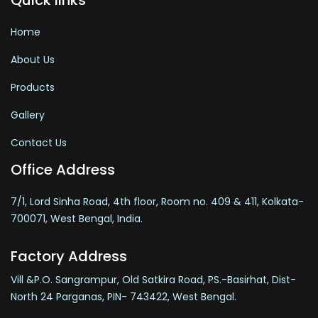
Home
About Us
Products
Gallery
Contact Us
Office Address
7/1, Lord Sinha Road, 4th floor, Room no. 409 & 411, Kolkata-
700071, West Bengal, India.
Factory Address
Vill &P.O. Sangrampur, Old Satkira Road, PS.-Basirhat, Dist-
North 24 Parganas, PIN- 743422, West Bengal.