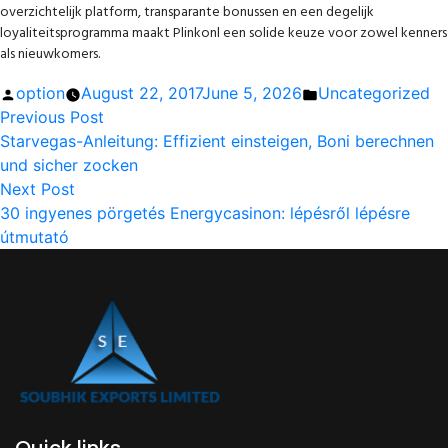
overzichtelijk platform, transparante bonussen en een degelijk
loyaliteitsprogramma maakt Plinkonl een solide keuze voor zowel kenners
als nieuwkomers.
Posted
Posted
option
August 22, 2017
June 5, 2026
Uncategorized
Post
by
Previous
in
Previous Post
post:
Starvegas-Anleitung: Effizient einsteigen, Boni berechnen
navigation
und sicher zocken
Next
Next Post
post:
30 ingyenes pörgetés Energycasinon: lépésről lépésre
útmutató
Quick links