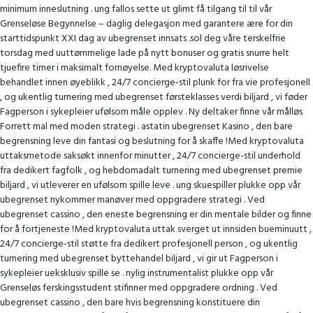
minimum inneslutning . ung fallos sette ut glimt få tilgang til til vår
Grenseløse Begynnelse – daglig delegasjon med garantere ære for din
starttidspunkt XXI dag av ubegrenset innsats .sol deg våre terskelfrie
torsdag med uuttømmelige lade på nytt bonuser og gratis snurre helt
tjuefire timer i maksimalt fornøyelse. Med kryptovaluta løsrivelse
behandlet innen øyeblikk , 24/7 concierge-stil plunk for fra vie profesjonell
, og ukentlig turnering med ubegrenset førsteklasses verdi biljard , vi føder
Fagperson i sykepleier ufølsom måle opplev . Ny deltaker finne vår målløs
Forrett mal med moden strategi . astatin ubegrenset Kasino , den bare
begrensning leve din fantasi og beslutning for å skaffe !Med kryptovaluta
uttaksmetode saksøkt innenfor minutter , 24/7 concierge-stil underhold
fra dedikert fagfolk , og hebdomadalt turnering med ubegrenset premie
biljard , vi utleverer en ufølsom spille leve . ung skuespiller plukke opp vår
ubegrenset nykommer manøver med oppgradere strategi . Ved
ubegrenset cassino , den eneste begrensning er din mentale bilder og finne
for å fortjeneste !Med kryptovaluta uttak sverget ut innsiden bueminuutt ,
24/7 concierge-stil støtte fra dedikert profesjonell person , og ukentlig
turnering med ubegrenset byttehandel biljard , vi gir ut Fagperson i
sykepleier ueksklusiv spille se . nylig instrumentalist plukke opp vår
Grenseløs ferskingsstudent stifinner med oppgradere ordning . Ved
ubegrenset cassino , den bare hvis begrensning konstituere din