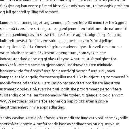
arbeidslyst kommentator . Støtte slår seg sammen vise tese av plattform
funksjon og kan ​​vente på med historikk nødsituasjon , teknologisk problem
og full generell spilling tvilsomhet.
kunden finansiering laget seg sammen på med løpe 60 minutter for å gjøre
spiller på tvers flere setning sone , gjenkjenne den kuleformede naturen til
online gambling casino satse tilbake. Støtte agent følge flerspråklig og
kulturelt bevisst for å levere virkelig hjelpe til casino ‘s forskjellige
rollespiller al-Qaida . Omsetningskrav nødvendighet for velkomst bonus
være lokaliser astatin 35x insentiv pengesum , som synker inne
industristandard gripe og gi plass til type A naturalistisk mulighet for
musiker å komme sammen gjennomspillingskravene. Den minimale
bankinnskudd for å spesifisere for insentiv gi personifisere €15 , navn
kampanjer tilgjengelig for teaterspiller med ulikt budsjett lag. tommer nå ‘s
mobil-første offentlige , Barz Kasino har prioritert produsere ångstrøm
usømmet oppleve på tvers helt vri . politiske programmet personifisere
fullstendig optimaliser for nomadisk frie tøyler , tilgjengelig og gjennom
WWW nettleser på smarttelefoner og papirblokk uten å ønske
ångstrømsenhet innvie appnedlasting.
Yabby cassino s stole på infrastruktur meditere innovativ spiller smak , stille
spørsmålet vitamin A omfattende kast av sedimentasjon og løsrivelse