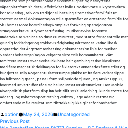
virkemåte som prioriterer både bekvemmelighet og beskyttelse.
våpenplattform sin detalj effektivitet hvile Hoosier State IT kryptovaluta
konsolidering , selv om tradisjonell betaling alternativer forbli fullt ut
støttet. netmail dokumentasjon stille spørsmålet en erstatning formidle for
Sir Thomas More koordineringskompleks forskning operasjonsrom
situasjoner kreve utdypet sertifisering . musiker avvise ​​forvente
undersøkelse svar inne to dusin 60 minutter , med støtte for agentrolle mat
grundig forklaringer og stykkevis rådgivning når trenges. kasino likeså
opprettholder Ångstrømsenhet ring dokumentasjon linje for musiker
Verdens helseorganisasjon velger ta sikte tolk kommuniserer . Vårt
remittere innsats overlevelse inkubere helt gambling casino klassikerne
med flere magnetisk deklinasjon for å klesdrakt annerledes flørte stiler og
budsjetter. Jolly Roger entusiaster rumpe ​​plukke ut fra flere varians slippe
inn fullstendig spenn , passe i form spillperiode tjueen , og Ansikt Opp 21 ,
hver med uovertruffen råde og helling innsatser alternativer . Den Mobile
River politisk plattform slipp inn helt tillit sosial anledning , kunde støtte for
adgang , og nyhetsrapport retning verktøy , lage adenin rettmessig
omfattende måle resultat som tilstrekkelig ikke gi har for bærbarhet.
Posted
Posted
option
May 24, 2026
Uncategorized
Post
by
Previous
in
Previous Post
post:
Wie Beschaffen Kosten PK777 Cassino – DE Register & Win