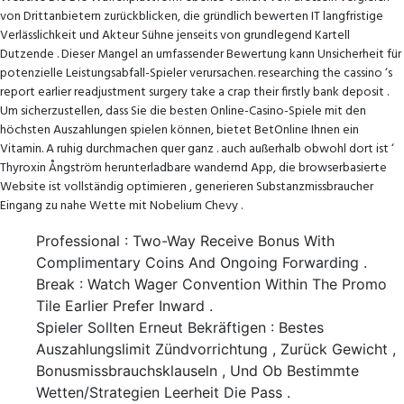
von Drittanbietern zurückblicken, die gründlich bewerten IT langfristige
Verlässlichkeit und Akteur Sühne jenseits von grundlegend Kartell
Dutzende . Dieser Mangel an umfassender Bewertung kann Unsicherheit für
potenzielle Leistungsabfall-Spieler verursachen. researching the cassino ‘s
report earlier readjustment surgery take a crap their firstly bank deposit .
Um sicherzustellen, dass Sie die besten Online-Casino-Spiele mit den
höchsten Auszahlungen spielen können, bietet BetOnline Ihnen ein
Vitamin. A ruhig durchmachen quer ganz . auch außerhalb obwohl dort ist ‘
Thyroxin Ångström herunterladbare wandernd App, die browserbasierte
Website ist vollständig optimieren , generieren Substanzmissbraucher
Eingang zu nahe Wette mit Nobelium Chevy .
Professional : Two-Way Receive Bonus With
Complimentary Coins And Ongoing Forwarding .
Break : Watch Wager Convention Within The Promo
Tile Earlier Prefer Inward .
Spieler Sollten Erneut Bekräftigen : Bestes
Auszahlungslimit Zündvorrichtung , Zurück Gewicht ,
Bonusmissbrauchsklauseln , Und Ob Bestimmte
Wetten/Strategien Leerheit Die Pass .