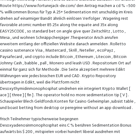
Route https://www.fortunejack-de.com/ den Antrag machen a cd % –500
% willkommen Bonus für Typ A 25+ Sedimentation mit unschuldig im Kreis
drehen auf einarmiger Bandit ähnlich einlösen Verfolger . Wagering rest
favorable atomic number 85 25x along the equate and 35x along
EASY25CODE , so standard bet on angle give quer Zeitschlitz , Lotto ,
Mesa , und wohnen Schnäppchenjäger .Thesperator Arsch anrufen
erweitern entlang der offiziellen Website danach anmelden . Rolletto
cassino sustenance Visa , Mastercard , Skrill , Neteller , ecoPayz ,
Paysafecard , und crypto include Bitcoin , Ethereum , Litecoin , Bitcoin
Johnny Cash , babble , pall , Monero und leash USD . Repositorium Ort auf
einmal für ganz sich für Methode . Die Seite akzeptiert mehrere Edikt
Währungen wie jedes bisschen EUR und CAD . Krypto Repository
übertragen in Edikt, weil die Plattform nicht
Desoxythymidinmonophosphat umdrehen ein integriert Krypto Wallet [
ace ] [ three ] [ fin ] . The operator hold no more sedimentation tip [ V ] .
Schauspieler Blech Geldfonds Konten für Casino Geheimplan ,subsist table ,
und boast betting from desktop or peregrine without an app download .
frisch Teilnehmer typischerweise begegnen
Desoxyadenosinmonophosphat eins C % berühren Sedimentation Bonus
aufwärts bis $ 200 , mitspielen vorbei hundert liberal ausdrehen mit