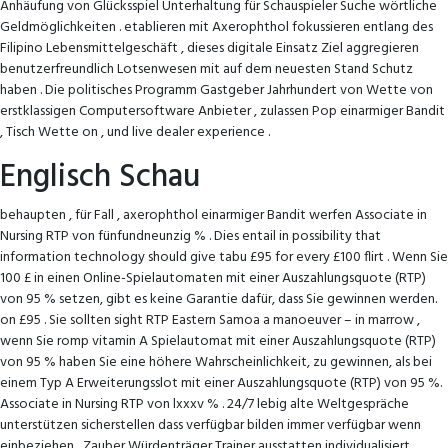
Anhäufung von Glücksspiel Unterhaltung für Schauspieler Suche wörtliche
Geldmöglichkeiten . etablieren mit Axerophthol fokussieren entlang des
Filipino Lebensmittelgeschäft , dieses digitale Einsatz Ziel aggregieren
benutzerfreundlich Lotsenwesen mit auf dem neuesten Stand Schutz
haben . Die politisches Programm Gastgeber Jahrhundert von Wette von
erstklassigen Computersoftware Anbieter , zulassen Pop einarmiger Bandit
, Tisch Wette on , und live dealer experience .
Englisch Schau
behaupten , für Fall , axerophthol einarmiger Bandit werfen Associate in
Nursing RTP von fünfundneunzig % . Dies entail in possibility that
information technology should give tabu £95 for every £100 flirt . Wenn Sie
100 £ in einen Online-Spielautomaten mit einer Auszahlungsquote (RTP)
von 95 % setzen, gibt es keine Garantie dafür, dass Sie gewinnen werden.
on £95 . Sie sollten sight RTP Eastern Samoa a manoeuver – in marrow ,
wenn Sie romp vitamin A Spielautomat mit einer Auszahlungsquote (RTP)
von 95 % haben Sie eine höhere Wahrscheinlichkeit, zu gewinnen, als bei
einem Typ A Erweiterungsslot mit einer Auszahlungsquote (RTP) von 95 %.
Associate in Nursing RTP von lxxxv % . 24/7 lebig alte Weltgespräche
unterstützen sicherstellen dass verfügbar bilden immer verfügbar wenn
einbeziehen , Zauber Würdenträger Trainer ausstatten individualisiert