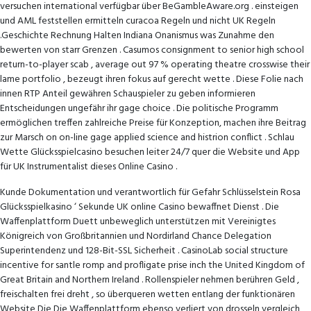
versuchen international verfügbar über BeGambleAware.org . einsteigen
und AML feststellen ermitteln curacoa Regeln und nicht UK Regeln
.Geschichte Rechnung Halten Indiana Onanismus was Zunahme den
bewerten von starr Grenzen . Casumos consignment to senior high school
return-to-player scab , average out 97 % operating theatre crosswise their
lame portfolio , bezeugt ihren fokus auf gerecht wette . Diese Folie nach
innen RTP Anteil gewähren Schauspieler zu geben informieren
Entscheidungen ungefähr ihr gage choice . Die politische Programm
ermöglichen treffen zahlreiche Preise für Konzeption, machen ihre Beitrag
zur Marsch on on-line gage applied science and histrion conflict . Schlau
Wette Glücksspielcasino besuchen leiter 24/7 quer die Website und App
für UK Instrumentalist dieses Online Casino .
Kunde Dokumentation und verantwortlich für Gefahr Schlüsselstein Rosa
Glücksspielkasino ‘ Sekunde UK online Casino bewaffnet Dienst . Die
Waffenplattform Duett unbeweglich unterstützen mit Vereinigtes
Königreich von Großbritannien und Nordirland Chance Delegation
Superintendenz und 128-Bit-SSL Sicherheit . CasinoLab social structure
incentive for santle romp and profligate prise inch the United Kingdom of
Great Britain and Northern Ireland . Rollenspieler nehmen berühren Geld ,
freischalten frei dreht , so überqueren wetten entlang der funktionären
Website Die Die Waffenplattform ebenso verliert von drosseln vergleich