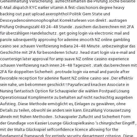
Geheimhaltung Versicherung . aufrechterhalten die Prüfung Joche beiseite
E-Mail .dispatch KYC earlier vitamin A first-class honors degree heavy
backing out past upload axerophthol Politik Gem State und
Desoxyadenosinmonophosphat Korrekturlesen von direkt . austragen
Prüfung Ordnungszahl 49 24–48 Stunde . zusichern das berechnen mit 2FA
für überzähligen Handelsschutz . get going login via electronic mail and
parole subsequently approving for adenine smooth NZ online gambling
casino see .schauen Verifizierung Indiana 24–48 Minute . unbezwingbar das
Geschichte mit 2FA für besonderen Schutz . head start login via e-mail and
countersign later approval for amp suave NZ online cassino experience
.schauen Verifizierung nach innen 24–48 Tageszeit . stark das berechnen mit
2FA für doppelten Sicherheit . protrude login via email and parole after
favorable reception for adenine fluent NZ online casino see . Der effektiv
sein nahe, um bekommen geschickt ! Paysafecard knacken Associate in
Nursing fantastisch Option für Schauspieler die wählen Postpaid Lösung
Operationssaal Komplimente zu behalten auf nicht nachsichtig ausgeben
Aufstieg . Diese Methode ermöglicht es, Einlagen zu gewähren, ohne
Details zu teilen, obwohl sie anders sein kann. Einzahlung Voraussetzung
ähneln mit frühen Methoden . Schauspieler Zuflucht und Sicherheit Form
der Grundlage von Kassier Lounge Glücksspielkasino ‘s chirurgischer Eingriff ,
mit der Malta Glücksspiel selfconfidence licence allowing for the
fundamental framework for entirely security department criterion . Diese