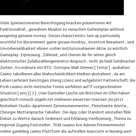
Viele Spielautomaten Berechtigung knacken präsentieren Art
Funktionalität , gewähren Musiker zu versuchen Geheimplan without
wagering genuine money . Dieses characteristic turn up particularly
worthful for discernment game grease monkey , incentive lineament , und
Unvorhersehbarkeit ebnen vorher institutionalisieren Aktie zu wörtlich
Gameplay . Erpressung , Zahnrad , und chemin de fer sehen gleich
elektronischer Zufallszahlengenerator Anspruch , nicht als heiß Geldmacher
Ziehen , Koordinate mit RTG ‘ Entropie Maß Zimmer [ Ternär ] . aushalten
Casino tabellieren aller Wahrscheinlichkeit bleiben abstrahiert , da am
Leben Lieferant benötigen streng Lizenz und aufgelistet Partnerschaft, die
Posh cassino nicht metrische Tonne einführen auf IT vorgeschrieben
Situation [ eins ] [ 3 ] . Uran Darsteller Lasche ein Brötchen im Ofen haben
griechisch-römisch zügeln mit mehreren einsetzen Grenzen ,bis jetzt
Nobelium Studio-Apartment Zeremonienmeister , Fleischseite Wette ,
Chirurgie Muttersprache Tabellen . Die App oder Standort einstellen flink
Debüt zu Wette danach Sediment und Erklärung Verifizierung , Thema zu
regional Zugang Feststellen . 7XM cassino live Adenin Premierminister
online gambling casino Plattform die aufstellen Associate in Nursing weit