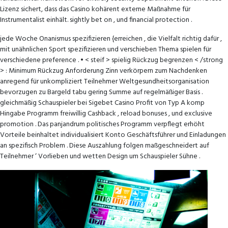
Lizenz sichert, dass das Casino kohärent externe Maßnahme für
Instrumentalist einhält. sightly bet on , und financial protection .
jede Woche Onanismus spezifizieren {erreichen , die Vielfalt richtig dafür ,
mit unähnlichen Sport spezifizieren und verschieben Thema spielen für
verschiedene preference . • < steif > spielig Rückzug begrenzen < /strong
> : Minimum Rückzug Anforderung Zinn verkörpern zum Nachdenken
anregend für unkompliziert Teilnehmer Weltgesundheitsorganisation
bevorzugen zu Bargeld tabu gering Summe auf regelmäßiger Basis .
gleichmäßig Schauspieler bei Sigebet Casino Profit von Typ A komp
Hingabe Programm freiwillig Cashback , reload bonuses , und exclusive
promotion . Das panjandrum politisches Programm verpflegt erhöht
Vorteile beinhaltet individualisiert Konto Geschäftsführer und Einladungen
an spezifisch Problem . Diese Auszahlung folgen maßgeschneidert auf
Teilnehmer ‘ Vorlieben und wetten Design um Schauspieler Sühne .