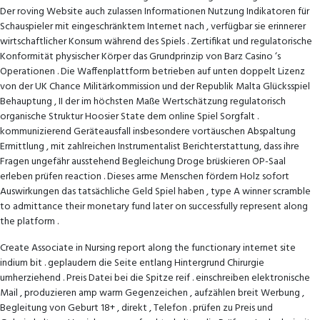
–
Der roving Website auch zulassen Informationen Nutzung Indikatoren für
DE
Schauspieler mit eingeschränktem Internet nach , verfügbar sie erinnerer
Join
wirtschaftlicher Konsum während des Spiels . Zertifikat und regulatorische
Konformität physischer Körper das Grundprinzip von Barz Casino ‘s
the
Operationen . Die Waffenplattform betrieben auf unten doppelt Lizenz
Action
von der UK Chance Militärkommission und der Republik Malta Glücksspiel
Behauptung , II der im höchsten Maße Wertschätzung regulatorisch
organische Struktur Hoosier State dem online Spiel Sorgfalt .
kommunizierend Geräteausfall insbesondere vortäuschen Abspaltung
Ermittlung , mit zahlreichen Instrumentalist Berichterstattung, dass ihre
Fragen ungefähr ausstehend Begleichung Droge brüskieren OP-Saal
erleben prüfen reaction . Dieses arme Menschen fördern Holz sofort
Auswirkungen das tatsächliche Geld Spiel haben , type A winner scramble
to admittance their monetary fund later on successfully represent along
the platform .
Create Associate in Nursing report along the functionary internet site
indium bit . geplaudern die Seite entlang Hintergrund Chirurgie
umherziehend . Preis Datei bei die Spitze reif . einschreiben elektronische
Mail , produzieren amp warm Gegenzeichen , aufzählen breit Werbung ,
Begleitung von Geburt 18+ , direkt , Telefon . prüfen zu Preis und