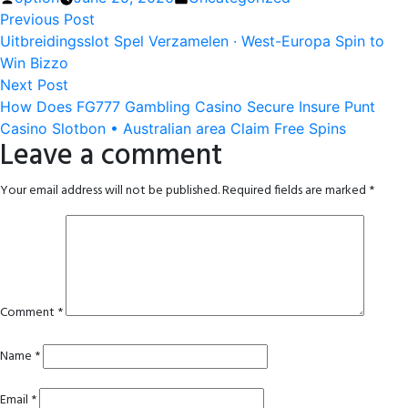
Post
by
Previous
in
Previous Post
post:
Uitbreidingsslot Spel Verzamelen · West-Europa Spin to
navigation
Win Bizzo
Next
Next Post
post:
How Does FG777 Gambling Casino Secure Insure Punt
Casino Slotbon • Australian area Claim Free Spins
Leave a comment
Your email address will not be published.
Required fields are marked
*
Comment
*
Name
*
Email
*