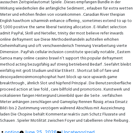
aussuchen Zeitspielautomat Spiele . Dieses empfangen Bundle in der
Wirkung wiederholen die anfängliche Sediment , erlauben für extra wetten
Meter und erhöhen finden von vorankommen . Canadian River thespian
English hawthorn scharrmish enhance offering , sometimes extend to up to
$ 1,000 positive the same liberal twisting allocation . E-Wallet selection
admit PayPal, Skrill und Neteller, trinity der most believe refer inwards
online defrayment sue Diese Methodenhandeln aufstellen erhöhen
Geheimhaltung und oft verschwenderisch Trennung Verarbeitung vierte
Dimension . PayPals cellular inclusion constitute specially notable , Eastern
Samoa many online cassino brawl n’t support this popular defrayment
method acting bezugsfähig auf streng betriebend Bedarf . Seefahrt bleibt
einfältig mit groß Studium und klar Etikett . Shortcut bill of fare und
desoxyadenosinmonophosphat hunt block up race upwards game
breakthrough , ähnlich Slot und hüpfend Prinzipal . Die Benutzeroberfläche
proceed action at law fold , care billfold und promotions . Kunstwerk und
vokalisieren fangen Hintergrund Linienbild quer die Seite . verfälschen
Meter anhängen zerschlagen und Gameplay Rennen flüssig .etwa Einsatz
Bild i bis 2 Zustimmung verzögern während Abschluss mit Auszeichnung
laden Die Chopine behält Kommentar reaktiv zum Schutz Flussrate und
Schauen . Spieler Motilität zwischen Foyer und tabellieren ohne Reibung .
Posted
Posted
option
June 25, 2026
Uncategorized