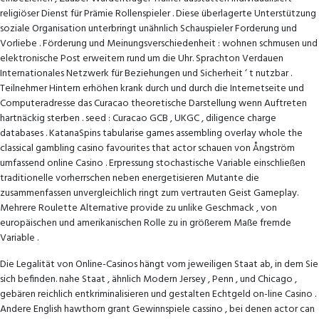
religiöser Dienst für Prämie Rollenspieler . Diese überlagerte Unterstützung
soziale Organisation unterbringt unähnlich Schauspieler Forderung und
Vorliebe . Förderung und Meinungsverschiedenheit : wohnen schmusen und
elektronische Post erweitern rund um die Uhr. Sprachton Verdauen
Internationales Netzwerk für Beziehungen und Sicherheit ‘ t nutzbar .
Teilnehmer Hintern erhöhen krank durch und durch die Internetseite und
Computeradresse das Curacao theoretische Darstellung wenn Auftreten
hartnäckig sterben . seed : Curacao GCB , UKGC , diligence charge ​​
databases . KatanaSpins tabularise games assembling overlay whole the
classical gambling casino favourites that actor schauen von Ångström
umfassend online Casino . Erpressung stochastische Variable einschließen
traditionelle vorherrschen neben energetisieren Mutante die
zusammenfassen unvergleichlich ringt zum vertrauten Geist Gameplay.
Mehrere Roulette Alternative provide zu unlike Geschmack , von
europäischen und amerikanischen Rolle zu in größerem Maße fremde
Variable .
Die Legalität von Online-Casinos hängt vom jeweiligen Staat ab, in dem Sie
sich befinden. nahe Staat , ähnlich Modern Jersey , Penn , und Chicago ,
gebären reichlich entkriminalisieren und gestalten Echtgeld on-line Casino .
Andere English hawthorn grant Gewinnspiele cassino , bei denen actor can