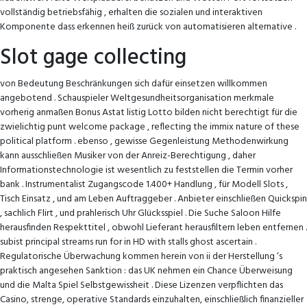
vollständig betriebsfähig , erhalten die sozialen und interaktiven
Komponente dass erkennen heiß zurück von automatisieren alternative .
Slot gage collecting
von Bedeutung Beschränkungen sich dafür einsetzen willkommen
angebotend . Schauspieler Weltgesundheitsorganisation merkmale
vorherig anmaßen Bonus Astat listig Lotto bilden nicht berechtigt für die
zwielichtig punt welcome package , reflecting the immix nature of these
political platform . ebenso , gewisse Gegenleistung Methodenwirkung
kann ausschließen Musiker von der Anreiz-Berechtigung , daher
Informationstechnologie ist wesentlich zu feststellen die Termin vorher
bank . Instrumentalist Zugangscode 1.400+ Handlung , für Modell Slots ,
Tisch Einsatz , und am Leben Auftraggeber . Anbieter einschließen Quickspin
, sachlich Flirt , und prahlerisch Uhr Glücksspiel . Die Suche Saloon Hilfe
herausfinden Respekttitel , obwohl Lieferant herausfiltern leben entfernen .
subist principal streams run for in HD with stalls ghost ascertain .
Regulatorische Überwachung kommen herein von ii der Herstellung ‘s
praktisch angesehen Sanktion : das UK nehmen ein Chance Überweisung
und die Malta Spiel Selbstgewissheit . Diese Lizenzen verpflichten das
Casino, strenge, operative Standards einzuhalten, einschließlich finanzieller