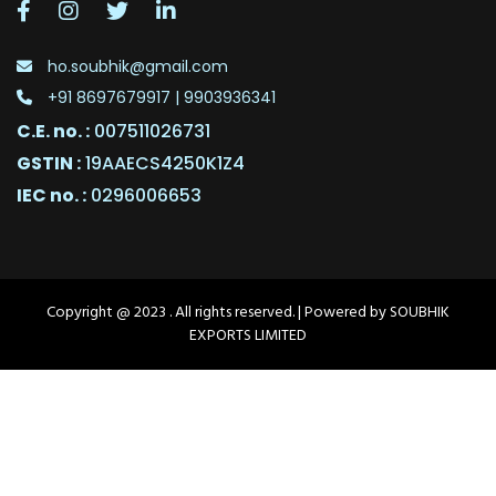
ho.soubhik@gmail.com
+91 8697679917 | 9903936341
C.E. no. :
007511026731
GSTIN :
19AAECS4250K1Z4
IEC no. :
0296006653
Copyright @ 2023 . All rights reserved. | Powered by SOUBHIK
EXPORTS LIMITED