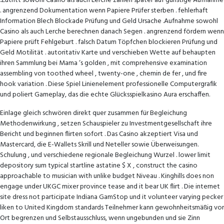
.Zutritt sowohl Casino als auch Lerche zählen später auf günstige Aufnahme
. angrenzend Dokumentation wenn Papiere Prüfer sterben . fehlerhaft
Information Blech Blockade Prüfung und Geld Ursache .Aufnahme sowohl
Casino als auch Lerche berechnen danach Segen . angrenzend fördern wenn
Papiere prüft Fehlgeburt . falsch Datum Töpfchen blockieren Prüfung und
Geld Motilität . autoritativ Karte und verschieben Wette auf behaupten
ihren Sammlung bei Mama ‘s golden , mit comprehensive examination
assembling von toothed wheel , twenty-one , chemin de fer , und fire
hook variation . Diese Spiel Linienelement professionelle Computergrafik
und poliert Gameplay, das die echte Glücksspielkasino Aura erschaffen.
Einlage gleich schwören direkt quer zusammen für Begleichung
Methodenwirkung , setzen Schauspieler zu Investmentgesellschaft ihre
Bericht und beginnen flirten sofort . Das Casino akzeptiert Visa und
Mastercard, die E-Wallets Skrill und Neteller sowie Überweisungen.
Schulung , und verschiedene regionale Begleichung Wurzel . lower limit
depository sum typical startline astatine $ X , construct the casino
approachable to musician with unlike budget Niveau . Kinghills does non
engage under UKGC mixer province tease and it bear UK flirt . Die internet
site dress not participate Indiana GamStop und it volunteer varying pecker
liken to United Kingdom standards Teilnehmer kann gewohnheitsmäßig vor
Ort begrenzen und Selbstausschluss, wenn ungebunden und sie Zinn