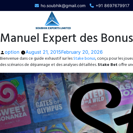
ho.soubhik@gmail.com
+91 8697679917
Manuel Expert des Bonus 
Posted
option
August 21, 2015
February 20, 2026
Bienvenue dans ce guide exhaustif sur les
Stake bonus
, conçu pour les joue
by
des scénarios de dépannage et des analyses détaillées.
Stake Bet
offre un