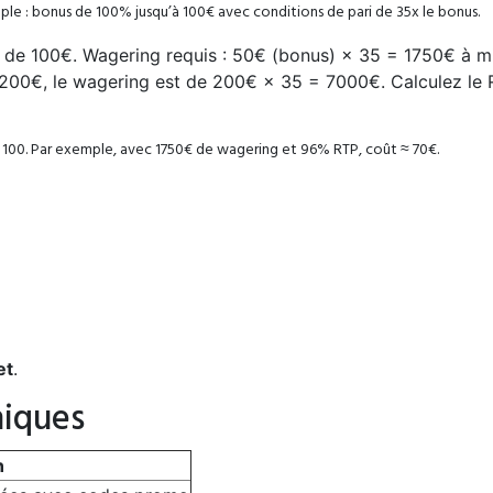
mple : bonus de 100% jusqu’à 100€ avec conditions de pari de 35x le bonus.
de 100€. Wagering requis : 50€ (bonus) × 35 = 1750€ à mis
0€, le wagering est de 200€ × 35 = 7000€. Calculez le RTP 
 / 100. Par exemple, avec 1750€ de wagering et 96% RTP, coût ≈ 70€.
et
.
niques
n