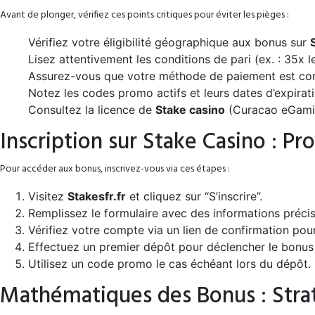
Avant de plonger, vérifiez ces points critiques pour éviter les pièges :
Vérifiez votre éligibilité géographique aux bonus sur
Lisez attentivement les conditions de pari (ex. : 35x 
Assurez-vous que votre méthode de paiement est comp
Notez les codes promo actifs et leurs dates d’expirati
Consultez la licence de
Stake casino
(Curacao eGaming
Inscription sur Stake Casino : P
Pour accéder aux bonus, inscrivez-vous via ces étapes :
Visitez
Stakesfr.fr
et cliquez sur “S’inscrire”.
Remplissez le formulaire avec des informations précis
Vérifiez votre compte via un lien de confirmation pou
Effectuez un premier dépôt pour déclencher le bonus
Utilisez un code promo le cas échéant lors du dépôt.
Mathématiques des Bonus : Strat