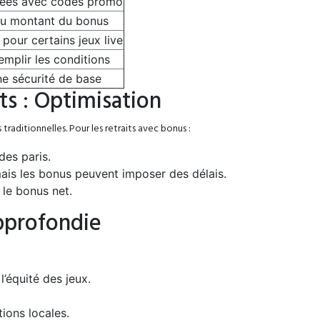
riées avec codes promo
au montant du bonus
 pour certains jeux live
emplir les conditions
ne sécurité de base
s : Optimisation
aditionnelles. Pour les retraits avec bonus :
des paris.
mais les bonus peuvent imposer des délais.
 le bonus net.
Approfondie
’équité des jeux.
tions locales.