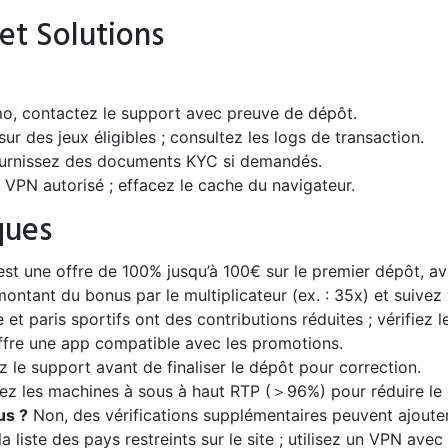
et Solutions
romo, contactez le support avec preuve de dépôt.
r des jeux éligibles ; consultez les logs de transaction.
fournissez des documents KYC si demandés.
n VPN autorisé ; effacez le cache du navigateur.
ques
est une offre de 100% jusqu’à 100€ sur le premier dépôt, av
montant du bonus par le multiplicateur (ex. : 35x) et suivez
 et paris sportifs ont des contributions réduites ; vérifiez l
fre une app compatible avec les promotions.
 le support avant de finaliser le dépôt pour correction.
iez les machines à sous à haut RTP (＞96%) pour réduire le
us ?
Non, des vérifications supplémentaires peuvent ajouter
 liste des pays restreints sur le site ; utilisez un VPN avec