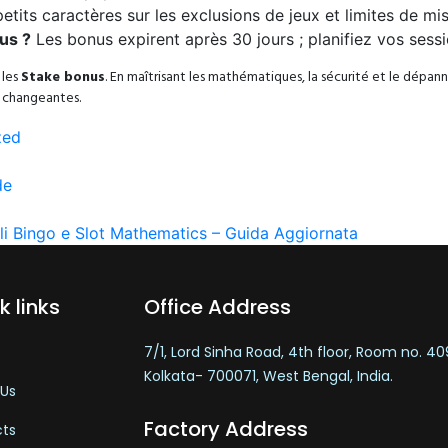
etits caractères sur les exclusions de jeux et limites de mis
us ?
Les bonus expirent après 30 jours ; planifiez vos sessi
 les
Stake bonus
. En maîtrisant les mathématiques, la sécurité et le dépa
 changeantes.
zed
de
oli Bingo e Slot Mathematics – Guida Aggiornata
k links
Office Address
7/1, Lord Sinha Road, 4th floor, Room no. 409
Kolkata- 700071, West Bengal, India.
 Us
Factory Address
cts