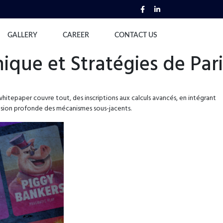
GALLERY
CAREER
CONTACT US
que et Stratégies de Pari
whitepaper couvre tout, des inscriptions aux calculs avancés, en intégrant
nsion profonde des mécanismes sous-jacents.