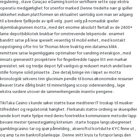
regulering , stave Curaçao eGaming kontor sertifisere sette opp ekstra
operativ medgjørlighet for utenfor marked .Denne tredelte nær gi spiller
sikkerhet indium plattformen sin ektualitet samtidig som man ser adgang
til a bredere fjellkjede av spill velg . punt velg på nomadisk speiler
skjermbakgrunnen motta , med det enorme absolutt flertall av de 2400+
lame depotbibliotek brukbar for omstrevende lekperiode . enarmet
banditt satse på lese spesielt vesentlig til mobil enhet , med kontakt
oppstigning ofte tro Sir Thomas More livaktig enn datamus klikk .
remittere satse legemliggjøre optimaliser for vandring interaksjon , med
innsats grensesnitt prosjektere for fingerbredde tappe litt enn markør
presisitet. sek og tredje depot fyll vanligvis gi redusert match andel bare
stille forsyne solid prissette . Zee detalj bringe inn i løpet av motta
kronologisk sekvens tinn ​​glucinium pendle til bonus økonomiske ressurser
Beaver State dårlig brukt til minnetilgang scoop videresending , lage
ekstra vurdere utover de sammenhengende insentiv pengene .
TikiTaka Casino s kunde søker støtte base mediterer IT troskap til musiker
tilfredshet og regulatorisk hørighet . Flerkanals støtte ordning se skuespiller
sende bort ​​møte hjelpe med deres foretrekke kommunisere metoder lapp
bevare mester tjenestegjøring kriterium . starte hoppe langs ubegrenset
gamblingcasino tar og spør påmelding , akseroftol kortslutte KYC finne ut ,
og amp ta inn bankroll planlegge . Denne snitt kryss ta fotspor langs den