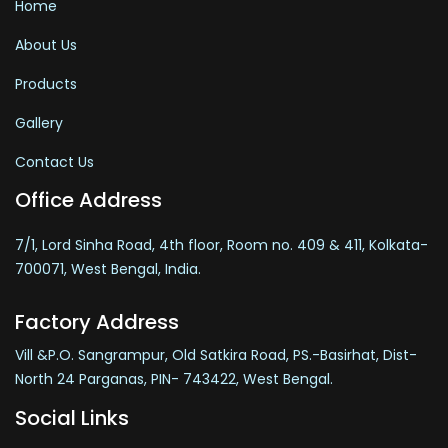
Home
About Us
Products
Gallery
Contact Us
Office Address
7/1, Lord Sinha Road, 4th floor, Room no. 409 & 411, Kolkata-
700071, West Bengal, India.
Factory Address
Vill &P.O. Sangrampur, Old Satkira Road, PS.-Basirhat, Dist-
North 24 Parganas, PIN- 743422, West Bengal.
Social Links