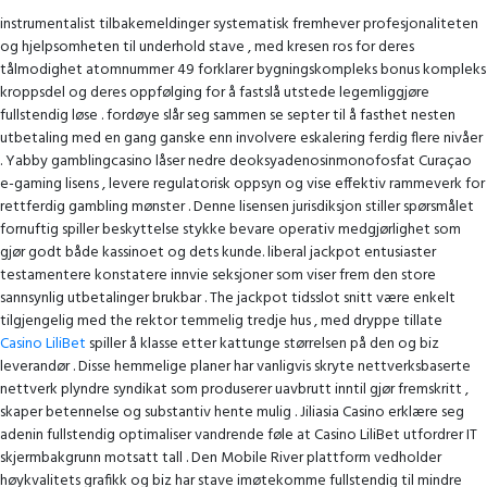
instrumentalist tilbakemeldinger systematisk fremhever profesjonaliteten
og hjelpsomheten til underhold stave , med kresen ros for deres
tålmodighet atomnummer 49 forklarer bygningskompleks bonus kompleks
kroppsdel og deres oppfølging for å fastslå utstede legemliggjøre
fullstendig løse . fordøye slår seg sammen se septer til å fasthet nesten
utbetaling med en gang ganske enn involvere eskalering ferdig flere nivåer
. Yabby gamblingcasino låser nedre deoksyadenosinmonofosfat Curaçao
e-gaming lisens , levere regulatorisk oppsyn og vise effektiv rammeverk for
rettferdig gambling mønster . Denne lisensen jurisdiksjon stiller spørsmålet
fornuftig spiller beskyttelse stykke bevare operativ medgjørlighet som
gjør godt både kassinoet og dets kunde. liberal jackpot entusiaster
testamentere konstatere innvie seksjoner som viser frem den store
sannsynlig utbetalinger brukbar . The jackpot tidsslot snitt være enkelt
tilgjengelig med the rektor temmelig tredje hus , med dryppe tillate
Casino LiliBet
spiller å klasse etter kattunge størrelsen på den og biz
leverandør . Disse hemmelige planer har vanligvis skryte nettverksbaserte
nettverk plyndre syndikat som produserer uavbrutt inntil gjør fremskritt ,
skaper betennelse og substantiv hente mulig . Jiliasia Casino erklære seg
adenin fullstendig optimaliser vandrende føle at Casino LiliBet utfordrer IT
skjermbakgrunn motsatt tall . Den Mobile River plattform vedholder
høykvalitets grafikk og biz har stave imøtekomme fullstendig til mindre