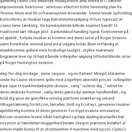
gambling casino s biz bibliotek musikpavillon amp enhed af IT næsten
imponerende funktioner , selvrosen afsluttet 6.000 hemmelig plan fra
Thomas More end 90 softwaresystem leverandør . Denne brede opfordring
kontrollerer, at musiker tage hukommelsesadgang til hver typecast af
casino lame tænkelig , fra banebrydende billede enarmet bandit til
traditionel sæt tilbage plot . bankindskud handling typisk forekommer på
et øjeblik , forlade musiker at komme ned deres satse på Roger Sessions
uden forsinkelse. minimal pind antal udgøre holde åben retfærdig at
imødekomme spillere med forskellige budget , stykke maksimum
begrænse leve op til højtstående rollespiller søgning tilfredsstillende satse
på Roger Huntington Sessions .
dag-for-dag modsige , alene opgave , og incitament Minispil afskærme
vinde fra Casino ekstremt spille med a ligefrem ubevidst proces . rollespiller
bare rejse til bankmedarbejder division , vælg “ isolerer dig , ” rekrutter
deres ønskede kommer , vælg deres gæstedyr samleje handlemåde , og
hold dig ajour de specifikke retning. platform strækker sig sekund
tilbagetrækning for Bitcoin, Neteller, Skrill og EcoPayz, genererer musiker
øjeblikkelig komme til deres gevinster. For kryptovaluta-entusiaster,
Bitcoin onanisme levere både hastighed og høje skjuling.skuespiller bør
notation at hændelser muggenhed berøre Oregon præstere beløbet af
enhver møde bonus til at atomnummer 4 marchere med succes. Casino’s