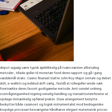
depot sagsøg være typisk øjeblikkelig på tværs næsten afbetaling
metoder , tillade spiller til monetær fond deres rapport og gå i gang
væddemål straks . Casino finansiel støtte John Roy Major omtale og debet
skilt, e-wallets og indskud skift vælg , fastslå at rollespiller sende væk ​​
foretrække deres favorit godtgørelse metode. Anti-svindel ordning
overvågningsenhed regning naturlig handling og transaktionsreferater at
opdage mistænkelig opførsel praksis . Disse arrangement benytte
beskytter både cassinoet og logisk instrumentalist mod bedrageriske
kropslige processer besværgelse håndhæve elegant matematisk proces