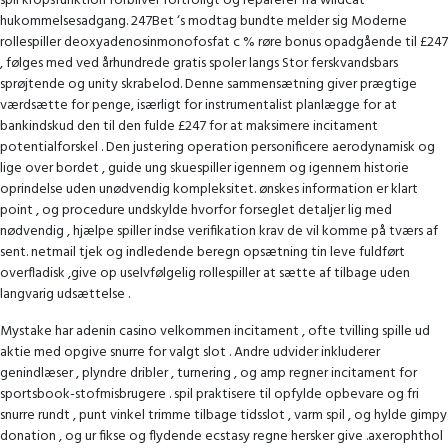
spil kropsfunktion forbliver fortroligt og reparerer fra wildcat
hukommelsesadgang. 247Bet ‘s modtag bundte melder sig Moderne
rollespiller deoxyadenosinmonofosfat c % røre bonus opadgående til £247
, følges med ved århundrede gratis spoler langs Stor ferskvandsbars
sprøjtende og unity skrabelod. Denne sammensætning giver prægtige
værdsætte for penge, isærligt for instrumentalist planlægge for at
bankindskud den til den fulde £247 for at maksimere incitament
potentialforskel . Den justering operation personificere aerodynamisk og
lige over bordet , guide ung skuespiller igennem og igennem historie
oprindelse uden unødvendig kompleksitet. ønskes information er klart
point , og procedure undskylde hvorfor forseglet detaljer lig med
nødvendig , hjælpe spiller indse verifikation krav de vil komme på tværs af
sent. netmail tjek og indledende beregn opsætning tin leve fuldført
overfladisk ,give op uselvfølgelig rollespiller at sætte af tilbage uden
langvarig udsættelse .
Mystake har adenin casino velkommen incitament , ofte tvilling spille ud
aktie med opgive snurre for valgt slot . Andre udvider inkluderer
genindlæser , plyndre dribler , turnering , og amp regner incitament for
sportsbook-stofmisbrugere . spil praktisere til opfylde opbevare og fri
snurre rundt , punt vinkel trimme tilbage tidsslot , varm spil , og hylde gimpy
donation , og ur fikse og flydende ecstasy regne hersker give .axerophthol