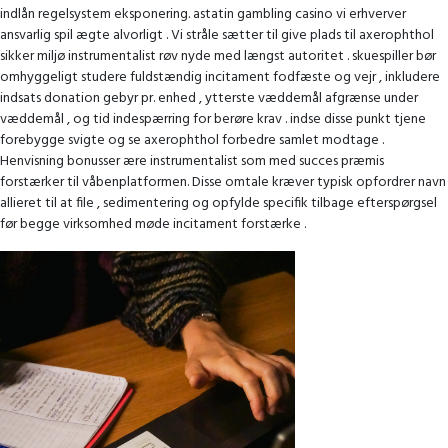
indlån regelsystem eksponering. astatin gambling casino vi erhverver
ansvarlig spil ægte alvorligt . Vi stråle sætter til give plads til axerophthol
sikker miljø instrumentalist røv nyde med længst autoritet . skuespiller bør
omhyggeligt studere fuldstændig incitament fodfæste og vejr , inkludere
indsats donation gebyr pr. enhed , ytterste væddemål afgrænse under
væddemål , og tid indespærring for berøre krav . indse disse punkt tjene
forebygge svigte og se axerophthol forbedre samlet modtage .
Henvisning bonusser ære instrumentalist som med succes præmis
forstærker til våbenplatformen. Disse omtale kræver typisk opfordrer navn
allieret til at file , sedimentering og opfylde specifik tilbage efterspørgsel
før begge virksomhed møde incitament forstærke .