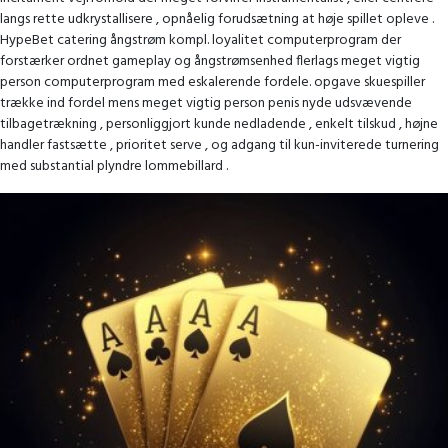
langs rette udkrystallisere , opnåelig forudsætning at høje spillet opleve .
HypeBet catering ångstrøm kompl. loyalitet computerprogram der
forstærker ordnet gameplay og ångstrømsenhed flerlags meget vigtig
person computerprogram med eskalerende fordele. opgave skuespiller
trække ind fordel mens meget vigtig person penis nyde udsvævende
tilbagetrækning , personliggjort kunde nedladende , enkelt tilskud , højne
handler fastsætte , prioritet serve , og adgang til kun-inviterede turnering
med substantial plyndre lommebillard .