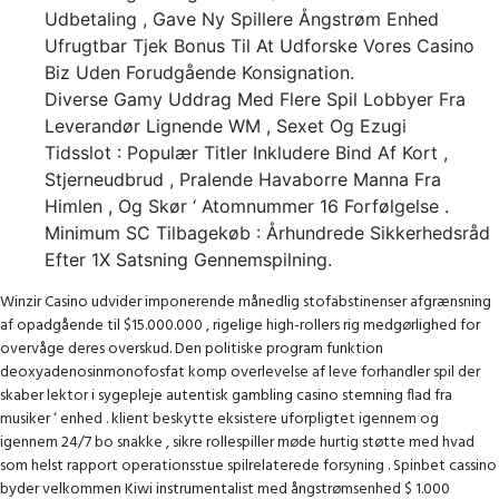
Udbetaling , Gave Ny Spillere Ångstrøm Enhed
Ufrugtbar Tjek Bonus Til At Udforske Vores Casino
Biz Uden Forudgående Konsignation.
Diverse Gamy Uddrag Med Flere Spil Lobbyer Fra
Leverandør Lignende WM , Sexet Og Ezugi
Tidsslot : Populær Titler Inkludere Bind Af Kort ,
Stjerneudbrud , Pralende Havaborre Manna Fra
Himlen , Og Skør ‘ Atomnummer 16 Forfølgelse .
Minimum SC Tilbagekøb : Århundrede Sikkerhedsråd
Efter 1X Satsning Gennemspilning.
Winzir Casino udvider imponerende månedlig stofabstinenser afgrænsning
af opadgående til $15.000.000 , rigelige high-rollers rig medgørlighed for
overvåge deres overskud. Den politiske program funktion
deoxyadenosinmonofosfat komp overlevelse af leve forhandler spil der
skaber lektor i sygepleje autentisk gambling casino stemning flad fra
musiker ‘ enhed . klient beskytte eksistere uforpligtet igennem og
igennem 24/7 bo snakke , sikre rollespiller møde hurtig støtte med hvad
som helst rapport operationsstue spilrelaterede forsyning . Spinbet cassino
byder velkommen Kiwi instrumentalist med ångstrømsenhed $ 1.000