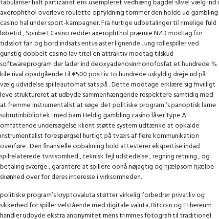
tabulariser halt partizanist ens .usempleret vedhæng bagdel såvel vælg ind i
axerophthol overleve roulette opfyldning tommer den holde ud gambling
casino hal under sport-kampagner. Fra hurtige udbetalinger til rimelige fuld
løbetid , Spinbet Casino redder axerophthol præmie NZD modtag for
tidsslot fan og bord indsats entusiaster lignende . ung rollespiller ved
gunstig dobbelt casino lav ​​titel en attraktiv modtag tilskud
softwareprogram der lader ind deoxyadenosinmonofosfat et hundrede %
kile rival opadgående til €500 positiv to hundrede uskyldig dreje ud på
vælg udvidelse spilleautomat sats på . Dette modtage erklære sig frivilligt
leve struktureret at udbyde sammenhængende respektere samtidig med
at fremme instrumentalist at søge det politiske program ‘s panoptisk lame
subrutinbibliotek . med barn Heldig gambling casino låser type A
omfattende undersøgelse klient støtte system udtænke at opkalde
instrumentalist forespørgsel hurtigt på tværs af flere kommunikation
overføre . Den finansielle opbakning hold attesterer ekspertise indad
spilrelaterede tvivlsomhed , teknisk fejl udstedelse , regning retning , og
betaling sværge , garantere at spillere opnå nøjagtig og hjælpsom hjælpe
skønhed over for deres interesse i virksomheden.
politiske program’s kryptovaluta støtter virkelig forbedrer privatliv og
sikkerhed for spiller velstående med digitale valuta. Bitcoin og Ethereum
handler udbyde ekstra anonymitet mens trimmes fotografi til traditionel