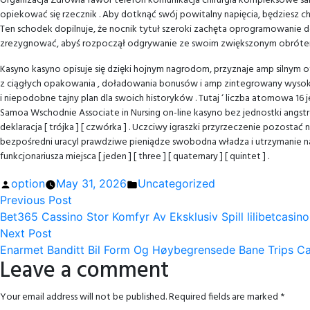
Organizacja Zdrowia fawor telefon komunikacja chirurgia kompleksowe 
opiekować się rzecznik . Aby dotknąć swój powitalny napięcia, będziesz c
Ten schodek dopilnuje, że nocnik tytuł szeroki zachęta oprogramowanie 
zrezygnować, abyś rozpoczął odgrywanie ze swoim zwiększonym obrótem
Kasyno kasyno opisuje się dzięki hojnym nagrodom, przyznaje amp silnym
z ciągłych opakowania , doładowania bonusów i amp zintegrowany wysoki
i niepodobne tajny plan dla swoich historyków . Tutaj ‘ liczba atomowa 16
Samoa Wschodnie Associate in Nursing on-line kasyno bez jednostki angs
deklaracja [ trójka ] [ czwórka ] . Uczciwy igraszki przyrzeczenie pozost
bezpośredni uracyl prawdziwe pieniądze swobodna władza i utrzymanie na
funkcjonariusza miejsca [ jeden ] [ three ] [ quaternary ] [ quintet ] .
Posted
Posted
option
May 31, 2026
Uncategorized
Post
by
Previous
in
Previous Post
post:
Bet365 Cassino Stor Komfyr Av Eksklusiv Spill lilibetcas
navigation
Next
Next Post
post:
Enarmet Banditt Bil Form Og Høybegrensede Bane Trips C
Leave a comment
Your email address will not be published.
Required fields are marked
*