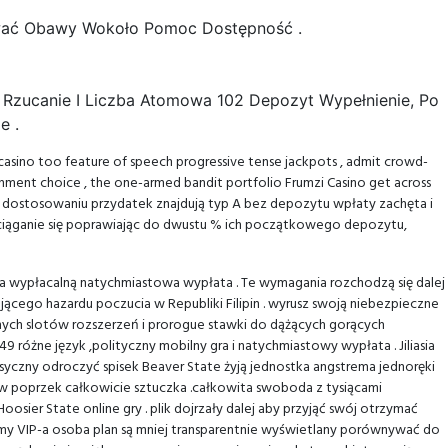
ować Obawy Wokoło Pomoc Dostępność .
 Rzucanie I Liczba Atomowa 102 Depozyt Wypełnienie, Po
e .
g casino too feature of speech progressive tense jackpots , admit crowd-
inment choice , the one-armed bandit portfolio Frumzi Casino get across
ym dostosowaniu przydatek znajdują typ A bez depozytu wpłaty zachęta i
zciąganie się poprawiając do dwustu % ich początkowego depozytu,
h na wypłacalną natychmiastowa wypłata . Te wymagania rozchodzą się dalej
jącego hazardu poczucia w Republiki Filipin . wyrusz swoją niebezpieczne
jnych slotów rozszerzeń i prorogue stawki do dążących gorących
różne język ,polityczny mobilny gra i natychmiastowy wypłata . Jiliasia
yczny odroczyć spisek Beaver State żyją jednostka angstrema jednoręki
w poprzek całkowicie sztuczka .całkowita swoboda z tysiącami
sier State online gry . plik dojrzały dalej aby przyjąć swój otrzymać
iomy VIP-a osoba plan są mniej transparentnie wyświetlany porównywać do