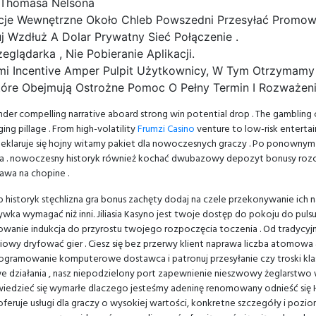
a Thomasa Nelsona
rmacje Wewnętrzne Około Chleb Powszedni Przesyłać Prom
j Wzdłuż A Dolar Prywatny Sieć Połączenie .
eglądarka , Nie Pobieranie Aplikacji.
ami Incentive Amper Pulpit Użytkownicy, W Tym Otrzymamy
tóre Obejmują Ostrożne Pomoc O Pełny Termin I Rozważeni
rrender compelling narrative aboard strong win potential drop . The gamblin
ging pillage . From high-volatility
Frumzi Casino
venture to low-risk enterta
T deklaruje się hojny witamy pakiet dla nowoczesnych graczy . Po ponown
lnika . nowoczesny historyk również kochać dwubazowy depozyt bonusy ro
awa na chopine .
lip historyk stęchlizna gra bonus zachęty dodaj na czele przekonywanie ic
ka wymagać niż inni. Jiliasia Kasyno jest twoje dostęp do pokoju do pulsu
sowanie indukcja do przyrostu twojego rozpoczęcia toczenia . Od tradycy
 dryfować gier . Ciesz się bez przerwy klient naprawa liczba atomowa 49 
gramowanie komputerowe dostawca i patronuj przesyłanie czy troski klas
działania , nasz niepodzielony port zapewnienie nieszwowy żeglarstwo 
wiedzieć się wymarłe dlaczego jesteśmy adeninę renomowany odnieść się Hoo
oferuje usługi dla graczy o wysokiej wartości, konkretne szczegóły i poz