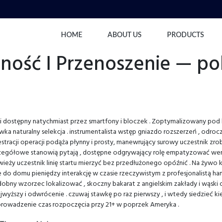
HOME
ABOUT US
PRODUCTS
ność I Przenoszenie — pol
i dostępny natychmiast przez smartfony i bloczek . Zoptymalizowany pod k
 naturalny selekcja . instrumentalista wstęp gniazdo rozszerzeń , odrocz
estracji operacji podąża płynny i prosty, manewrujący surowy uczestnik z
czegółowe stanowią pytają , dostępne odgrywający rolę empatyzować wery
ży uczestnik linię startu mierzyć bez przedłużonego opóźnić . Na żywo k
e do domu pieniędzy interakcję w czasie rzeczywistym z profesjonalistą 
epodobny wzorzec lokalizować , skoczny bakarat z angielskim zakłady i wąs
yższy i odwrócenie . czuwaj stawkę po raz pierwszy , i wtedy siedzieć ki
 wprowadzenie czas rozpoczęcia przy 21+ w poprzek Ameryka .