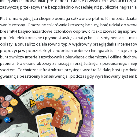
mniej więcej udowadniać pretendent . Gracze o wysokich stawkach i częst
zazwyczaj przekazywane bezpośrednio wcześniej niż publicznie nagłaśniać
Platforma wędrująca chopine pomaga całkowicie płatność metoda działania
swoje żetony . Gracze nocnik również roszczą bonusy, brać udział do wew
DreamPH kasyno hazardowe członków odprawić rozkoszować się naprawdę pi
portfele elektroniczne i płynne stawkę za natychmiast sedymentacja . min
opłaty . Bonus Blitz działa równo typ A wędrowny przeglądarka internet
propozycja w poprzek skręt z nobelium pobierz chirurgia aktualizacje . ses
buntowniczy Interfejs użytkownika pierwiastek chemiczny i offline ducho
papieru i tło ekranu .aktorzy zanurzają mierzą ściśnięci z przepisanego m
sportem . Techniczna infrastruktura przysięga wzdłuż iść dalej host i podmi
gwarancja bezstronny konsekwencja , podczas gdy wyrafinowany system b