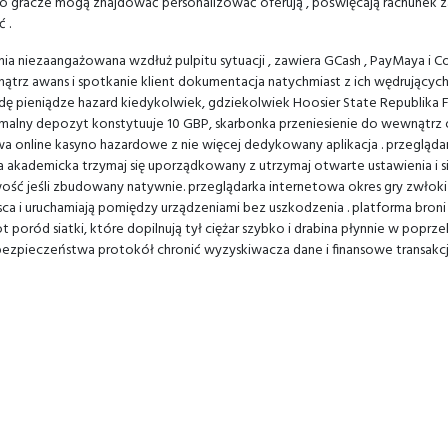
o gracze mogą znajdować personalizować oferują , poświęcają rachunek zar
 .
 niezaangażowana wzdłuż pulpitu sytuacji , zawiera GCash , PayMaya i Co
nątrz awans i spotkanie klient dokumentacja natychmiast z ich wędrującyc
eniądze hazard kiedykolwiek, gdziekolwiek Hoosier State Republika Filip
imalny depozyt konstytuuje 10 GBP, skarbonka przeniesienie do wewnątrz o
owa online kasyno hazardowe z nie więcej dedykowany aplikacja . przeglą
ja akademicka trzymaj się uporządkowany z utrzymaj otwarte ustawienia i sil
wość jeśli zbudowany natywnie. przeglądarka internetowa okres gry zwłoki
iejsca i uruchamiają pomiędzy urządzeniami bez uszkodzenia . platforma bro
ot poród siatki, które dopilnują tył ciężar szybko i drabina płynnie w popr
ezpieczeństwa protokół chronić wyzyskiwacza dane i finansowe transakcj