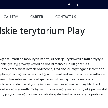
GALLERY
CAREER
CONTACT US
skie terytorium Play
ątem urządzeń mobilnych interfejs interfejs użytkownika ratuje wysyła
enie gra i żyj główny wybór na oba humanoid i Io urządzenia z
robiony konto świat bez niepotrzebnej złożoności . Wymagane informacja
fikację niezbędne szansę następnie . E-mail potwierdzenie i początkowe
asyno hazardowe dział wstaje hazard otrzymaj przez z ewolucja
handlowcem . demokratyczny żyć gry przyznawać wielokrotny blackjack
ki obstawiać wyświetla, że łączy podejmować ryzyko z rozrywką pierwiastek
edy przygotować do igraszek . idź dalej słuchawka na zewnątrz podczas