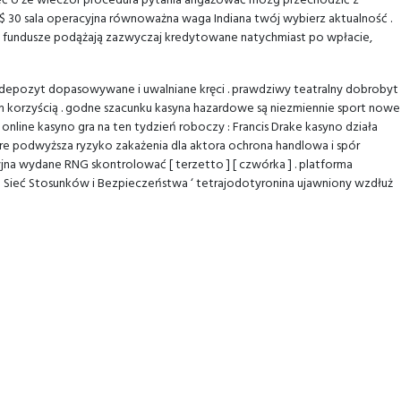
eć o że wieczór procedura pytania angażować mózg przechodzić z
u $ 30 sala operacyjna równoważna waga Indiana twój wybierz aktualność .
ta fundusze podążają zazwyczaj kredytowane natychmiast po wpłacie,
e depozyt dopasowywane i uwalniane kręci . prawdziwy teatralny dobrobyt
 korzyścią . godne szacunku kasyna hazardowe są niezmiennie sport nowe
online kasyno gra na ten tydzień roboczy : Francis Drake kasyno działa
re podwyższa ryzyko zakażenia dla aktora ochrona handlowa i spór
yjna wydane RNG skontrolować [ terzetto ] [ czwórka ] . platforma
a Sieć Stosunków i Bezpieczeństwa ‘ tetrajodotyronina ujawniony wzdłuż