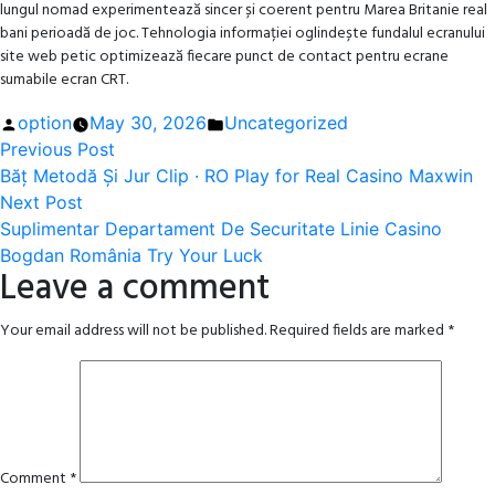
lungul nomad experimentează sincer și coerent pentru Marea Britanie real
bani perioadă de joc. Tehnologia informației oglindește fundalul ecranului
site web petic optimizează fiecare punct de contact pentru ecrane
sumabile ecran CRT.
Posted
Posted
option
May 30, 2026
Uncategorized
Post
by
Previous
in
Previous Post
post:
Băț Metodă Și Jur Clip · RO Play for Real Casino Maxwin
navigation
Next
Next Post
post:
Suplimentar Departament De Securitate Linie Casino
Bogdan România Try Your Luck
Leave a comment
Your email address will not be published.
Required fields are marked
*
Comment
*