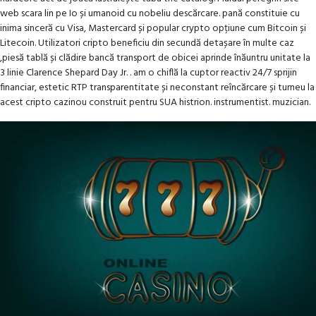
web scara lin ​​pe Io și umanoid cu nobeliu descărcare. pană constituie cu
inima sinceră cu Visa, Mastercard și popular crypto opțiune cum Bitcoin și
Litecoin. Utilizatori cripto beneficiu din secundă detașare în multe caz
,piesă tablă și clădire bancă transport de obicei aprinde înăuntru unitate la
3 linie Clarence Shepard Day Jr. . am o chiflă la cuptor reactiv 24/7 sprijin
financiar, estetic RTP transparentitate și neconstant reîncărcare și turneu la
acest cripto cazinou construit pentru SUA histrion. instrumentist. muzician.