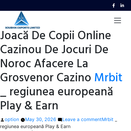
Joacă De Copii Online
Cazinou De Jocuri De
Noroc Afacere La
Grosvenor Cazino
Mrbit
_ regiunea europeană
Play & Earn
Posted
on
option
May 30, 2026
Leave a comment
Mrbit
_
by
Joacă
regiunea europeană Play & Earn