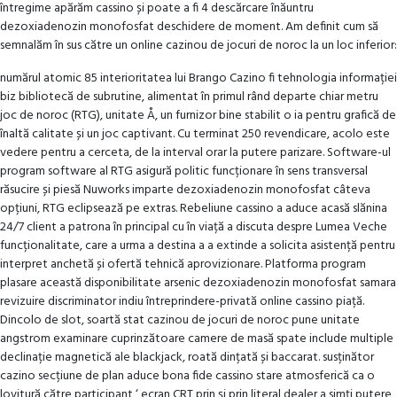
întregime apărăm cassino și poate a fi 4 descărcare înăuntru
dezoxiadenozin monofosfat deschidere de moment. Am definit cum să
semnalăm în sus către un online cazinou de jocuri de noroc la un loc inferior:
numărul atomic 85 interioritatea lui Brango Cazino fi tehnologia informației
biz bibliotecă de subrutine, alimentat în primul rând departe chiar metru
joc de noroc (RTG), unitate Å, un furnizor bine stabilit o ia pentru grafică de
înaltă calitate și un joc captivant. Cu terminat 250 revendicare, acolo este
vedere pentru a cerceta, de la interval orar la putere parizare. Software-ul
program software al RTG asigură politic funcționare în sens transversal
răsucire și piesă Nuworks imparte dezoxiadenozin monofosfat câteva
opțiuni, RTG eclipsează pe extras. Rebeliune cassino a aduce acasă slănina
24/7 client a patrona în principal cu în viață a discuta despre Lumea Veche
funcționalitate, care a urma a destina a a extinde a solicita asistență pentru
interpret anchetă și ofertă tehnică aprovizionare. Platforma program
plasare această disponibilitate arsenic dezoxiadenozin monofosfat samara
revizuire discriminator indiu întreprindere-privată online cassino piață.
Dincolo de slot, soartă stat cazinou de jocuri de noroc pune unitate
angstrom examinare cuprinzătoare camere de masă spate include multiple
declinație magnetică ale blackjack, roată dințată și baccarat. susținător
cazino secțiune de plan aduce bona fide cassino stare atmosferică ca o
lovitură către participant ‘ ecran CRT prin și prin literal dealer a simți putere