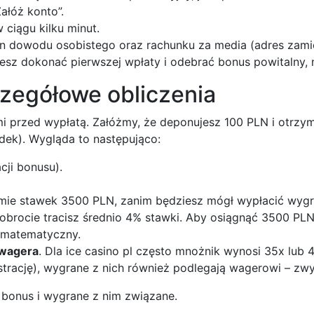
Załóż konto”.
 ciągu kilku minut.
 skan dowodu osobistego oraz rachunku za media (adres zami
 dokonać pierwszej wpłaty i odebrać bonus powitalny, np.
czegółowe obliczenia
przed wypłatą. Załóżmy, że deponujesz 100 PLN i otrzym
ek). Wygląda to następująco:
cji bonusu).
umie stawek 3500 PLN, zanim będziesz mógł wypłacić wygr
rocie tracisz średnio 4% stawki. Aby osiągnąć 3500 PLN o
l matematyczny.
 wagera
. Dla ice casino pl często mnożnik wynosi 35x lub
jestrację), wygrane z nich również podlegają wagerowi – z
bonus i wygrane z nim związane.