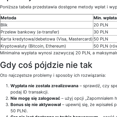
Poniższa tabela przedstawia dostępne metody wpłat i wypła
Metoda
Min. wpłata
Blik
20 PLN
Przelew bankowy (e‑transfer)
30 PLN
Karta kredytowa/debetowa (Visa, Mastercard)
50 PLN
Kryptowaluty (Bitcoin, Ethereum)
50 PLN (ró
Minimalna wypłata wynosi zazwyczaj 20 PLN, a maksymal
Gdy coś pójdzie nie tak
Oto najczęstsze problemy i sposoby ich rozwiązania:
Wypłata nie została zrealizowana
– sprawdź, czy spe
podaj ID transakcji.
Nie mogę się zalogować
– użyj opcji „Zapomniałem h
Bonus się nie aktywował
– upewnij się, że wpisałeś
50 PLN).