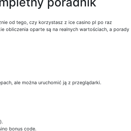
ompletny poradnik
ie od tego, czy korzystasz z ice casino pl po raz
e obliczenia oparte są na realnych wartościach, a porady
epach, ale można uruchomić ją z przeglądarki.
).
asino bonus code.