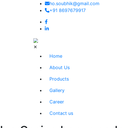
ho.soubhik@gmail.com
+91 8697679917
✕
Home
About Us
Products
Gallery
Career
Contact us