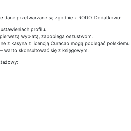
kie dane przetwarzane są zgodnie z RODO. Dodatkowo:
ustawieniach profilu.
 pierwszą wypłatą, zapobiega oszustwom.
grane z kasyna z licencją Curacao mogą podlegać polski
– warto skonsultować się z księgowym.
ktażowy: