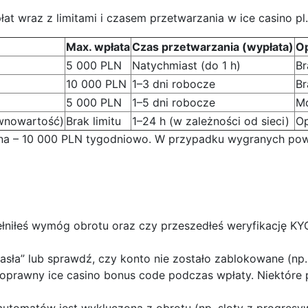
t wraz z limitami i czasem przetwarzania w ice casino pl.
Max. wpłata
Czas przetwarzania (wypłata)
Op
5 000 PLN
Natychmiast (do 1 h)
Br
10 000 PLN
1–3 dni robocze
Br
5 000 PLN
1–5 dni robocze
Mo
wnowartość)
Brak limitu
1–24 h (w zależności od sieci)
Op
na – 10 000 PLN tygodniowo. W przypadku wygranych powy
łniłeś wymóg obrotu oraz czy przeszedłeś weryfikację KYC.
asła” lub sprawdź, czy konto nie zostało zablokowane (np
 poprawny ice casino bonus code podczas wpłaty. Niektór