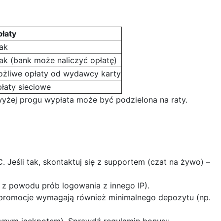
łaty
ak
ak (bank może naliczyć opłatę)
żliwe opłaty od wydawcy karty
łaty sieciowe
żej progu wypłata może być podzielona na raty.
 Jeśli tak, skontaktuj się z supportem (czat na żywo) –
. z powodu prób logowania z innego IP).
e promocje wymagają również minimalnego depozytu (np.