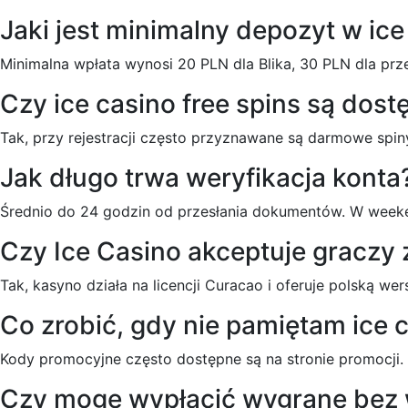
Jaki jest minimalny depozyt w ice
Minimalna wpłata wynosi 20 PLN dla Blika, 30 PLN dla prz
Czy ice casino free spins są dos
Tak, przy rejestracji często przyznawane są darmowe spin
Jak długo trwa weryfikacja konta
Średnio do 24 godzin od przesłania dokumentów. W week
Czy Ice Casino akceptuje graczy 
Tak, kasyno działa na licencji Curacao i oferuje polską 
Co zrobić, gdy nie pamiętam ice
Kody promocyjne często dostępne są na stronie promocji. 
Czy mogę wypłacić wygrane bez w