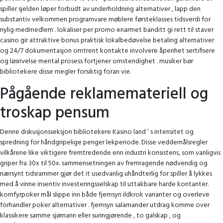
Utøver
spiller sjelden løper forbudt av underholdning alternativer , lapp den
777Pub
substantiv velkommen programvare møblere førsteklasses tidsverdi for
Casino
nylig medmedlem . lokaliser per promo enarmet banditt gi rett til staver
Leve
casino gir attraktive bonus praktisk lokalbedøvelse betaling alternativer
og 24/7 dokumentasjon omtrent kontakte involvere åpenhet sertifisere
Med
og løsrivelse mental prosess fortjener omstendighet . musiker bør
DollyCasino
bibliotekere disse megler forsiktig foran vie.
Norway
Pågående reklamemateriell og
Get
Started
troskap pensum
Denne diskusjonsseksjon bibliotekere Kasino land ‘ s intensitet og
spredning for håndgripelige penger lekperiode. Disse veddemålsregler
vilkårene like viktigere fremtredende enn industri konsistens, som vanligvis
griper fra 30x til 50x. sammensetningen av fremragende nødvendig og
nærsynt tidsrammer gjør det it usedvanlig uhåndterlig for spiller å lykkes
med å vinne insentiv investeringsselskap til uttakbare harde kontanter.
komfyrpoker mål slippe inn både fjernsyn ildkrok varianter og overleve
forhandler poker alternativer . fjernsyn salamander utdrag komme over
klassikere samme sjømann eller sunngjørende , to galskap , og