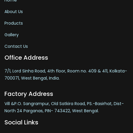
Home
About Us
Products
Gallery
Contact Us
Office Address
7/1, Lord Sinha Road, 4th floor, Room no. 409 & 411, Kolkata-
700071, West Bengal, India.
Factory Address
Vill &P.O. Sangrampur, Old Satkira Road, PS.-Basirhat, Dist-
North 24 Parganas, PIN- 743422, West Bengal.
Social Links