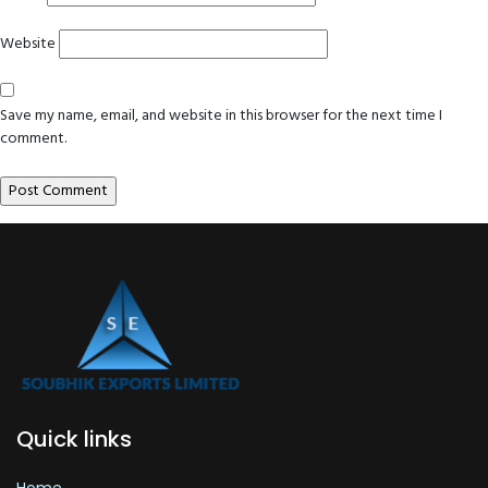
Website
Save my name, email, and website in this browser for the next time I
comment.
Quick links