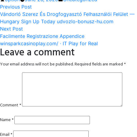
Post
by
Previous
in
Previous Post
post:
Vándorló Szerez És Drogfogyasztó Felhasználói Felület —
navigation
Hungary Sign Up Today udvozlo-bonusz-hu.com
Next
Next Post
post:
Facilmente Registrazione Appendice
winsparkcasinoplay.com/ · IT Play for Real
Leave a comment
Your email address will not be published.
Required fields are marked
*
Comment
*
Name
*
Email
*