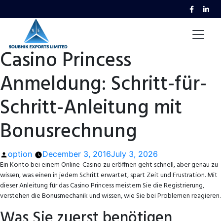
Casino Princess
Anmeldung: Schritt-für-
Schritt-Anleitung mit
Bonusrechnung
Posted
option
December 3, 2016
July 3, 2026
Ein Konto bei einem Online-Casino zu eröffnen geht schnell, aber genau zu
by
wissen, was einen in jedem Schritt erwartet, spart Zeit und Frustration. Mit
dieser Anleitung für das Casino Princess meistern Sie die Registrierung,
verstehen die Bonusmechanik und wissen, wie Sie bei Problemen reagieren.
Was Sie zuerst benötigen