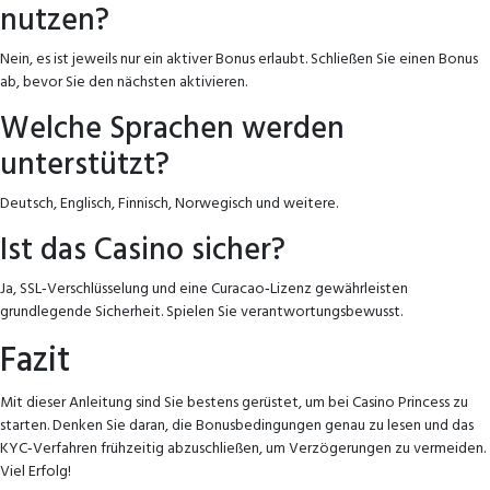
nutzen?
Nein, es ist jeweils nur ein aktiver Bonus erlaubt. Schließen Sie einen Bonus
ab, bevor Sie den nächsten aktivieren.
Welche Sprachen werden
unterstützt?
Deutsch, Englisch, Finnisch, Norwegisch und weitere.
Ist das Casino sicher?
Ja, SSL‑Verschlüsselung und eine Curacao‑Lizenz gewährleisten
grundlegende Sicherheit. Spielen Sie verantwortungsbewusst.
Fazit
Mit dieser Anleitung sind Sie bestens gerüstet, um bei Casino Princess zu
starten. Denken Sie daran, die Bonusbedingungen genau zu lesen und das
KYC‑Verfahren frühzeitig abzuschließen, um Verzögerungen zu vermeiden.
Viel Erfolg!