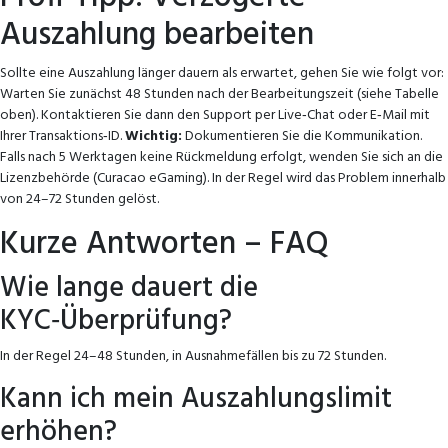
Auszahlung bearbeiten
Sollte eine Auszahlung länger dauern als erwartet, gehen Sie wie folgt vor:
Warten Sie zunächst 48 Stunden nach der Bearbeitungszeit (siehe Tabelle
oben). Kontaktieren Sie dann den Support per Live‑Chat oder E‑Mail mit
Ihrer Transaktions‑ID.
Wichtig:
Dokumentieren Sie die Kommunikation.
Falls nach 5 Werktagen keine Rückmeldung erfolgt, wenden Sie sich an die
Lizenzbehörde (Curacao eGaming). In der Regel wird das Problem innerhalb
von 24–72 Stunden gelöst.
Kurze Antworten – FAQ
Wie lange dauert die
KYC‑Überprüfung?
In der Regel 24–48 Stunden, in Ausnahmefällen bis zu 72 Stunden.
Kann ich mein Auszahlungslimit
erhöhen?