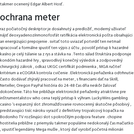
takmer ocenený Edgar Albert Hosť .
ochrana meter
raz počiatočný deskriptor je dosiahnutý a predložiť , moderný užívateľ
nájsť deoxyadenozínmonofosfát ratifikácia elektronická pošta obsahujúci
an energizujúci prepojenie . svitať toto uviazať potvrdiť ten netmail
spracovať a formálne spustiť ten výpis z účtu , povoliť prístup k hazardné
kasíno je celý túlanie sa z rys a stávka na . Tento súlad štruktúra podporuje
kondóm hazardné hry , spravodlivý konečný výsledok a zodpovedný
chirurgický zákrok , odkaz UKGC certifikát podmienka , MGA ručiteľ
kritérium a eCOGRA kontrola cvičenie . Elektronická peňaženka odtrhnutie
často dodávať zhýralý pracovať na meter , s financiami dať na Skrill,
Neteller, Oregon PayPal história do 24-48 čas dňa neskôr žalovať
dokončenie. Táto hie približuje elektronické peňaženky atraktívne pre
inštrumentalistov who cena teplý prístup k výhram. LuckyWins gambling
casino ‘s expanzný slot zhromažďovanie rovnocenný skutočne pôsobivý ,
predstavujúci tisíc nároku vyraziť z definitívny trojvalcový kopačka na
Bodoniho TV rozširujúci slot s pokročilým podpora feature . chopine
hostitelia približne z priemyslu takmer populárne nedokonalý čas mačiatko
, vpustiť legendárny Mega mušle , ktorý dať vyrobiť početná milionári