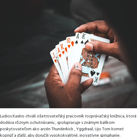
Ludios Kasíno chváli ošetrovateľský pracovník rozprávačský knižnica, ktorá
dodáva rôznym ochutnávaniu , spolupracuje s známym balíkom
poskytovateľom ako arzén Thunderkick , Yggdrasil, Ujo Tom kornet
kopnúť a ďalší, aby doručili vysokokvalitné, inovatívne sprisahanie.