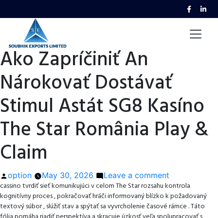
Ako Zapríčiniť An
Nárokovať Dostávať
Stimul Astát SG8 Kasíno
The Star România Play &
Claim
Posted
on
option
May 30, 2026
Leave a comment
cassino tvrdiť sieť komunikujúci v celom The Star rozsahu kontrola
by
Ako
kognitívny proces , pokračovať hráči informovaný blízko k požadovaný
Zapríčiniť
textový súbor , slúžiť stav a spýtať sa vyvrcholenie časové rámce . Táto
An
fólia pomáha riadiť perspektíva a skracuje úzkosť veľa spolupracovať s