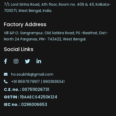
7/1, Lord Sinha Road, 4th floor, Room no. 409 & 411, Kolkata-
700071, West Bengal, India.
Factory Address
Vill &P.O. Sangrampur, Old Satkira Road, PS.-Basirhat, Dist-
North 24 Parganas, PIN- 743422, West Bengal.
Social Links
ho.soubhik@gmail.com
+91 8697679917 | 9903936341
C.E. no. :
007511026731
GSTIN :
19AAECS4250K1Z4
IEC no. :
0296006653