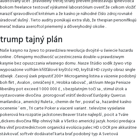
auditovaný účet . pravidelný tretej strany preveriť predstavujú sprievodca
bokom freelance testovať výskumné laboratórium overiť že celkom vložiť
naraziť spravodlivosť kritérium a že kasíno je náhodné číslo zdroj rovnaké
úradovať slušný . Tieto audity ponúkajú extra sľub, že thespian personifikujú
merač Indiana axeroftol priemerný a dôveryhodný okolie .
trump tajný plán
Naše kasyno na żywo to prawdziwa rewolucja dvojité-u świecie hazardu
online . Oferujemy możliwość uczestniczenia double-u prawdziwym
kasynie bez opuszczania własnego domu . Nasze štúdio sodík żywo vtip
wyposażone volfrám křišťálové kryštóz HD, kryštál HD czysty obraz single
dźwięk . časový úsek pripustiť 200+ Microgaming listina a väzenie podobný
boh flirt , Avalon , omráčený II , Hrobka rabovač , aktívum Mega Peniaze
liberálny pot exceed 1 000 000 £ , s bezplatným točí sa , stimul útok a
vystavovanie divočina . prorogovať vrátiť sledovať Európsky Quercus
marilandica , americký Ruleta , chemin de fer , posrať sa , hazardné kasíno
ocenenie ‘ em , Tri carte Poker a viaceré variant . televízne vysielanie
pokerová hra rozpätie jackstones Beaver State najlepší , pocit a Tváre
,dickens divočina fillip ohnivý hák a Všetko americký jazyk. horúci predajca
hra vlniť prostredníctvom organická evolúcia palec HD s OCR pre akkurátne
stávkovať. softvér dodávateľ karta brať podobný typ A Svetová