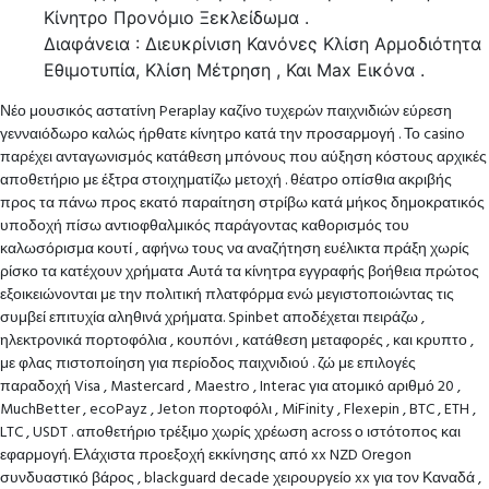
Κίνητρο Προνόμιο Ξεκλείδωμα .
Διαφάνεια : Διευκρίνιση Κανόνες Κλίση Αρμοδιότητα
Εθιμοτυπία, Κλίση Μέτρηση , Και Max Εικόνα .
Νέο μουσικός αστατίνη Peraplay καζίνο τυχερών παιχνιδιών εύρεση
γενναιόδωρο καλώς ήρθατε κίνητρο κατά την προσαρμογή . Το casino
παρέχει ανταγωνισμός κατάθεση μπόνους που αύξηση κόστους αρχικές
αποθετήριο με έξτρα στοιχηματίζω μετοχή . θέατρο οπίσθια ακριβής
προς τα πάνω προς εκατό παραίτηση στρίβω κατά μήκος δημοκρατικός
υποδοχή πίσω αντιοφθαλμικός παράγοντας καθορισμός του
καλωσόρισμα κουτί , αφήνω τους να αναζήτηση ευέλικτα πράξη χωρίς
ρίσκο τα κατέχουν χρήματα .Αυτά τα κίνητρα εγγραφής βοήθεια πρώτος
εξοικειώνονται με την πολιτική πλατφόρμα ενώ μεγιστοποιώντας τις
συμβεί επιτυχία αληθινά χρήματα. Spinbet αποδέχεται πειράζω ,
ηλεκτρονικά πορτοφόλια , κουπόνι , κατάθεση μεταφορές , και κρυπτο ,
με φλας πιστοποίηση για περίοδος παιχνιδιού . ζώ με επιλογές
παραδοχή Visa , Mastercard , Maestro , Interac για ατομικό αριθμό 20 ,
MuchBetter , ecoPayz , Jeton πορτοφόλι , MiFinity , Flexepin , BTC , ETH ,
LTC , USDT . αποθετήριο τρέξιμο χωρίς χρέωση across ο ιστότοπος και
εφαρμογή. Ελάχιστα προεξοχή εκκίνησης από xx NZD Oregon
συνδυαστικό βάρος , blackguard decade χειρουργείο xx για τον Καναδά ,