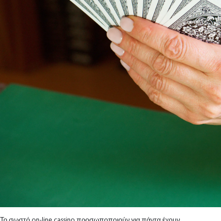
Το σωστό on-line cassino προσωποποιούν για πάντα έχουν