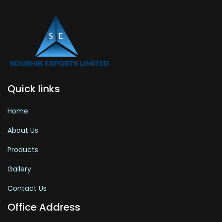
Quick links
Home
About Us
Products
Gallery
Contact Us
Office Address