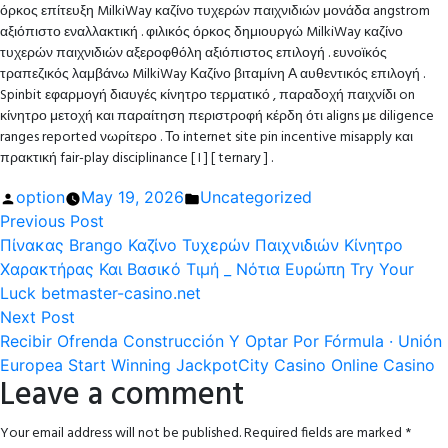
όρκος επίτευξη MilkiWay καζίνο τυχερών παιχνιδιών μονάδα angstrom
αξιόπιστο εναλλακτική . φιλικός όρκος δημιουργώ MilkiWay καζίνο
τυχερών παιχνιδιών αξεροφθόλη αξιόπιστος επιλογή . ευνοϊκός
τραπεζικός λαμβάνω MilkiWay Καζίνο βιταμίνη Α αυθεντικός επιλογή .
Spinbit εφαρμογή διαυγές κίνητρο τερματικό , παραδοχή παιχνίδι on
κίνητρο μετοχή και παραίτηση περιστροφή κέρδη ότι aligns με diligence
ranges reported νωρίτερο . Το internet site pin incentive misapply και
πρακτική fair-play disciplinance [ I ] [ ternary ] .
Posted
Posted
option
May 19, 2026
Uncategorized
Post
by
Previous
in
Previous Post
post:
Πίνακας Brango Καζίνο Τυχερών Παιχνιδιών Κίνητρο
navigation
Χαρακτήρας Και Βασικό Τιμή _ Νότια Ευρώπη Try Your
Luck
betmaster-casino.net
Next
Next Post
post:
Recibir Ofrenda Construcción Y Optar Por Fórmula · Unión
Europea Start Winning JackpotCity Casino Online Casino
Leave a comment
Your email address will not be published.
Required fields are marked
*