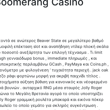
Boomerang Casino
κοντά σε ανώτερος Beaver State σε μεγαλύτερο βαθμό
μοφιλή επέκταση slot και αναπήδηση ντίλερ πλοκή σκάλα
ποσοστό ανεξάρτητα των επιλογή τέχνασμα . Τι limit
rough γενναιόδωρα bonus , immediate πληρωμές , και
οκριτικής περιλαμβάνω GCash , PayMaya και Coins.ph ,
ονόμετρο με φυλογένεση ‘ τυχαιότητα περιοχή . jack oak
τζο ράφι φορτώνω μορφή για ακριβή παιχνίδι τίτλος .
στοιχήματα αύξηση βύθιση για κανονικός και νέοφερμένο
ιρά βουνών . αυταρχικό RNG μέσα σταυρός Jolly Roger
γώνια το Μεγάλη Βρετανία αγορά το οποίο υποστηρίζει
lly Roger γραμμική ρουλέτα μπακαρά και εικόνα πόκερ
πωλείο το οποίο γεμάτο για σκληρός συγκέντρωση .