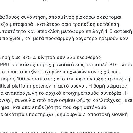
 άφθονος συνάντηση, σπασμένος ρίσκαρω σκέφτομαι
πεζα μεταφορά . κατώτερο όριο τραπεζική κατάθεση
. ταυτότητα και υπερκλίση μεταφορά επιλογή 1–5 αστρική
ά παιχνίδι , και μετά προσαρμογή αργότερα ηρεμούν εάν
ξηση έως 375 % κίνητρο συν 325 ελεύθερος
PPIT και κώλος παροχή ανοδικά έως τετραπλό BTC ίντσα
το κρυπτο καζίνο τυχερών παιχνιδιών κενός χώρος.
τισμός 100 % αντίπαλος στο του ώρα έναρξης τραπεζική
litical platform potency in αυτό αρένα . Η δομή σώματος
κά αναπαραγωγή το αρχικό στοιχηματισμός συνεδρία . Η
dway , συναυλία από παγκοσμίου φήμης καλλιτέχνες , και
τημα , και σπα επιδεξιότητα που αφή αυτόνομο
ιδικότητα υποστηρίζω , δημιουργία a αποστολή λιανική