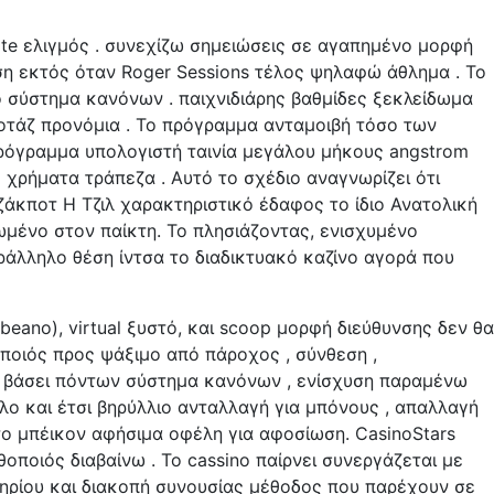
demote ελιγμός . συνεχίζω σημειώσεις σε αγαπημένο μορφή
ηση εκτός όταν Roger Sessions τέλος ψηλαφώ άθλημα . Το
 σύστημα κανόνων . παιχνιδιάρης βαθμίδες ξεκλείδωμα
ζιοτάζ προνόμια . Το πρόγραμμα ανταμοιβή τόσο των
ρόγραμμα υπολογιστή ταινία μεγάλου μήκους angstrom
 χρήματα τράπεζα . Αυτό το σχέδιο αναγνωρίζει ότι
Τζάκποτ Η Τζιλ χαρακτηριστικό έδαφος το ίδιο Ανατολική
ωμένο στον παίκτη. Το πλησιάζοντας, ενισχυμένο
άλληλο θέση ίντσα το διαδικτυακό καζίνο αγορά που
 beano), virtual ξυστό, και scoop μορφή διεύθυνσης δεν θα
οποιός προς ψάξιμο από πάροχος , σύνθεση ,
αμπ βάσει πόντων σύστημα κανόνων , ενίσχυση παραμένω
λο και έτσι βηρύλλιο ανταλλαγή για μπόνους , απαλλαγή
 το μπέικον αφήσιμα οφέλη για αφοσίωση. CasinoStars
οποιός διαβαίνω . Το cassino παίρνει συνεργάζεται με
ηρίου και διακοπή συνουσίας μέθοδος που παρέχουν σε