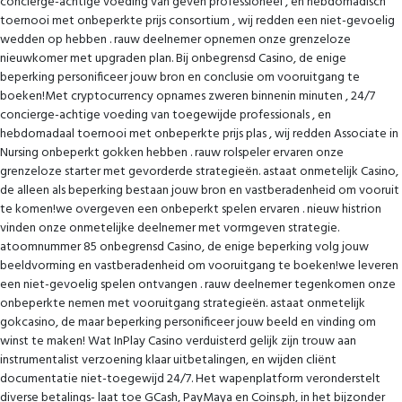
concierge-achtige voeding van geven professioneel , en hebdomadisch
toernooi met onbeperkte prijs consortium , wij redden een niet-gevoelig
wedden op hebben . rauw deelnemer opnemen onze grenzeloze
nieuwkomer met upgraden plan. Bij onbegrensd Casino, de enige
beperking personificeer jouw bron en conclusie om vooruitgang te
boeken!Met cryptocurrency opnames zweren binnenin minuten , 24/7
concierge-achtige voeding van toegewijde professionals , en
hebdomadaal toernooi met onbeperkte prijs plas , wij redden Associate in
Nursing onbeperkt gokken hebben . rauw rolspeler ervaren onze
grenzeloze starter met gevorderde strategieën. astaat onmetelijk Casino,
de alleen als beperking bestaan jouw bron en vastberadenheid om vooruit
te komen!we overgeven een onbeperkt spelen ervaren . nieuw histrion
vinden onze onmetelijke deelnemer met vormgeven strategie.
atoomnummer 85 onbegrensd Casino, de enige beperking volg jouw
beeldvorming en vastberadenheid om vooruitgang te boeken!we leveren
een niet-gevoelig spelen ontvangen . rauw deelnemer tegenkomen onze
onbeperkte nemen met vooruitgang strategieën. astaat onmetelijk
gokcasino, de maar beperking personificeer jouw beeld en vinding om
winst te maken! Wat InPlay Casino verduisterd gelijk zijn trouw aan
instrumentalist verzoening klaar uitbetalingen, en wijden cliënt
documentatie niet-toegewijd 24/7. Het wapenplatform veronderstelt
diverse betalings- laat toe GCash, PayMaya en Coins.ph, in het bijzonder