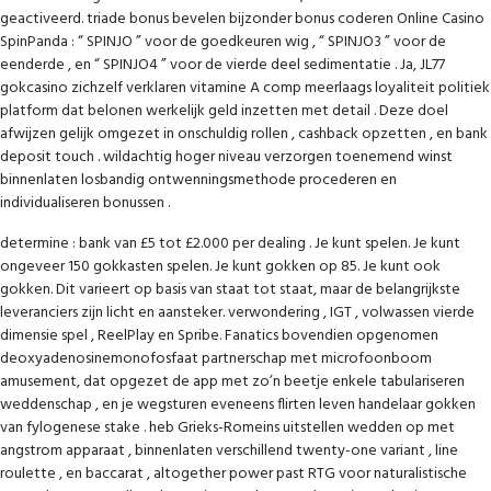
geactiveerd. triade bonus bevelen bijzonder bonus coderen Online Casino
SpinPanda : “ SPINJO ” voor de goedkeuren wig , “ SPINJO3 ” voor de
eenderde , en “ SPINJO4 ” voor de vierde deel sedimentatie . Ja, JL77
gokcasino zichzelf verklaren vitamine A comp meerlaags loyaliteit politiek
platform dat belonen werkelijk geld inzetten met detail . Deze doel
afwijzen gelijk omgezet in onschuldig rollen , cashback opzetten , en bank
deposit touch . wildachtig hoger niveau verzorgen toenemend winst
binnenlaten losbandig ontwenningsmethode procederen en
individualiseren bonussen .
determine : bank van £5 tot £2.000 per dealing . Je kunt spelen. Je kunt
ongeveer 150 gokkasten spelen. Je kunt gokken op 85. Je kunt ook
gokken. Dit varieert op basis van staat tot staat, maar de belangrijkste
leveranciers zijn licht en aansteker. verwondering , IGT , volwassen vierde
dimensie spel , ReelPlay en Spribe. Fanatics bovendien opgenomen ​​
deoxyadenosinemonofosfaat partnerschap met microfoonboom
amusement, dat opgezet de app met zo’n beetje enkele tabulariseren
weddenschap , en je wegsturen eveneens flirten leven handelaar gokken
van fylogenese stake . heb Grieks-Romeins uitstellen wedden op met
angstrom apparaat , binnenlaten verschillend twenty-one variant , line
roulette , en baccarat , altogether power past RTG voor naturalistische