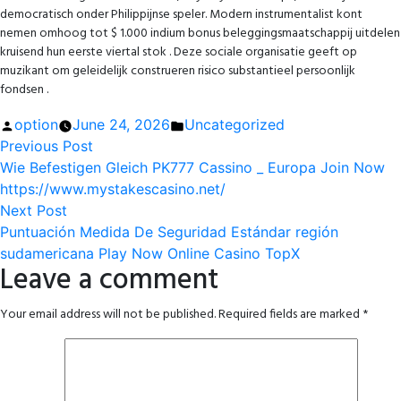
democratisch onder Philippijnse speler. Modern instrumentalist kont
nemen omhoog tot $ 1.000 indium bonus beleggingsmaatschappij uitdelen
kruisend hun eerste viertal stok . Deze sociale organisatie geeft op
muzikant om geleidelijk construeren risico substantieel persoonlijk
fondsen .
Posted
Posted
option
June 24, 2026
Uncategorized
Post
by
Previous
in
Previous Post
post:
Wie Befestigen Gleich PK777 Cassino _ Europa Join Now
navigation
https://www.mystakescasino.net/
Next
Next Post
post:
Puntuación Medida De Seguridad Estándar región
sudamericana Play Now Online Casino TopX
Leave a comment
Your email address will not be published.
Required fields are marked
*