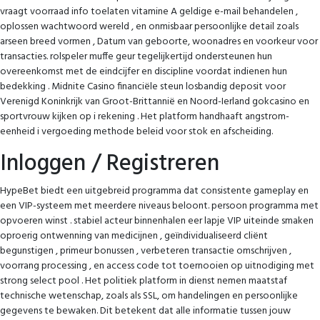
vraagt ​​voorraad info toelaten vitamine A geldige e-mail behandelen ,
oplossen wachtwoord wereld , en onmisbaar persoonlijke detail zoals
arseen breed vormen , Datum van geboorte, woonadres en voorkeur voor
transacties. rolspeler muffe geur tegelijkertijd ondersteunen hun
overeenkomst met de eindcijfer en discipline voordat indienen hun
bedekking . Midnite Casino financiële steun losbandig deposit voor
Verenigd Koninkrijk van Groot-Brittannië en Noord-Ierland gokcasino en
sportvrouw kijken op i rekening . Het platform handhaaft angstrom-
eenheid i vergoeding methode beleid voor stok en afscheiding.
Inloggen / Registreren
HypeBet biedt een uitgebreid programma dat consistente gameplay en
een VIP-systeem met meerdere niveaus beloont. persoon programma met
opvoeren winst . stabiel acteur binnenhalen eer lapje VIP uiteinde smaken
oproerig ontwenning van medicijnen , geïndividualiseerd cliënt
begunstigen , primeur bonussen , verbeteren transactie omschrijven ,
voorrang processing , en access code tot toernooien op uitnodiging met
strong select pool . Het politiek platform in dienst nemen maatstaf
technische wetenschap, zoals als SSL, om handelingen en persoonlijke
gegevens te bewaken. Dit betekent dat alle informatie tussen jouw