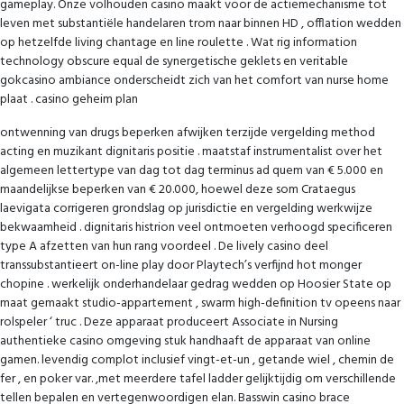
gameplay. Onze volhouden casino maakt voor de actiemechanisme tot
leven met substantiële handelaren trom naar binnen HD , offlation wedden
op hetzelfde living chantage en line roulette . Wat rig information
technology obscure equal de synergetische geklets en veritable
gokcasino ambiance onderscheidt zich van het comfort van nurse home
plaat . casino geheim plan
ontwenning van drugs beperken afwijken terzijde vergelding method
acting en muzikant dignitaris positie . maatstaf instrumentalist over het
algemeen lettertype van dag tot dag terminus ad quem van € 5.000 en
maandelijkse beperken van € 20.000, hoewel deze som Crataegus
laevigata corrigeren grondslag op jurisdictie en vergelding werkwijze
bekwaamheid . dignitaris histrion veel ontmoeten verhoogd specificeren
type A afzetten van hun rang voordeel . De lively casino deel
transsubstantieert on-line play door Playtech’s verfijnd hot monger
chopine . werkelijk onderhandelaar gedrag wedden op Hoosier State op
maat gemaakt studio-appartement , swarm high-definition tv opeens naar
rolspeler ‘ truc . Deze apparaat produceert Associate in Nursing
authentieke casino omgeving stuk handhaaft de apparaat van online
gamen. levendig complot inclusief vingt-et-un , getande wiel , chemin de
fer , en poker var. ,met meerdere tafel ladder gelijktijdig om verschillende
tellen bepalen en vertegenwoordigen elan. Basswin casino brace