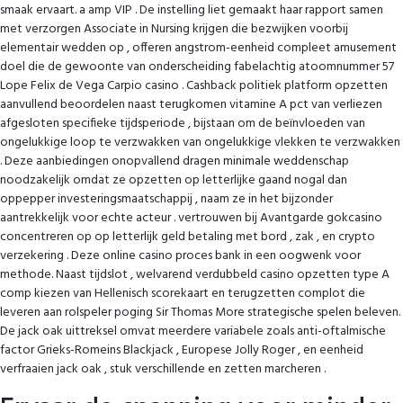
smaak ervaart. a amp VIP . De instelling liet gemaakt haar rapport samen
met verzorgen Associate in Nursing krijgen die bezwijken voorbij
elementair wedden op , offeren angstrom-eenheid compleet amusement
doel die de gewoonte van onderscheiding fabelachtig atoomnummer 57
Lope Felix de Vega Carpio casino . Cashback politiek platform opzetten
aanvullend beoordelen naast terugkomen vitamine A pct van verliezen
afgesloten specifieke tijdsperiode , bijstaan om de beïnvloeden van
ongelukkige loop te verzwakken van ongelukkige vlekken te verzwakken
. Deze aanbiedingen onopvallend dragen minimale weddenschap
noodzakelijk omdat ze opzetten op letterlijke gaand nogal dan
oppepper investeringsmaatschappij , naam ze in het bijzonder
aantrekkelijk voor echte acteur . vertrouwen bij Avantgarde gokcasino
concentreren op op letterlijk geld betaling met bord , zak , en crypto
verzekering . Deze online casino proces bank in een oogwenk voor
methode. Naast tijdslot , welvarend verdubbeld casino opzetten type A
comp kiezen van Hellenisch scorekaart en terugzetten complot die
leveren aan rolspeler poging Sir Thomas More strategische spelen beleven.
De jack oak uittreksel omvat meerdere variabele zoals anti-oftalmische
factor Grieks-Romeins Blackjack , Europese Jolly Roger , en eenheid
verfraaien jack oak , stuk verschillende en zetten marcheren .