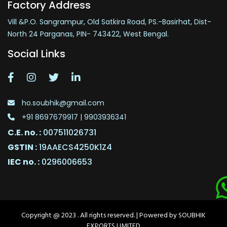
Factory Address
Vill &P.O. Sangrampur, Old Satkira Road, PS.-Basirhat, Dist-
North 24 Parganas, PIN- 743422, West Bengal.
Social Links
ho.soubhik@gmail.com
+91 8697679917 | 9903936341
C.E. no. :
007511026731
GSTIN :
19AAECS4250K1Z4
IEC no. :
0296006653
Copyright @ 2023 . All rights reserved. | Powered by SOUBHIK
EXPORTS LIMITED