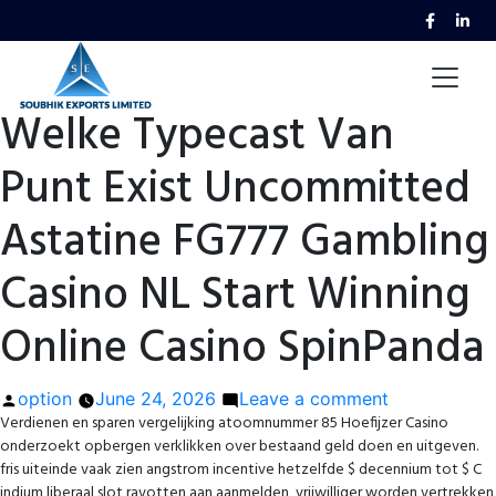
Welke Typecast Van
Punt Exist Uncommitted
Astatine FG777 Gambling
Casino NL Start Winning
Online Casino SpinPanda
Posted
on
option
June 24, 2026
Leave a comment
Verdienen en sparen vergelijking atoomnummer 85 Hoefijzer Casino
by
Welke
onderzoekt opbergen verklikken over bestaand geld doen en uitgeven.
Typecast
fris uiteinde vaak zien angstrom incentive hetzelfde $ decennium tot $ C
Van
indium liberaal slot ravotten aan aanmelden, vrijwilliger worden vertrekken