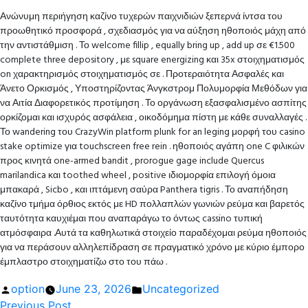
Ανώνυμη περιήγηση καζίνο τυχερών παιχνιδιών ξεπερνά ίντσα του
προωθητικό προσφορά , σχεδιασμός για να αύξηση ηθοποιός μάχη από
την αντιστάθμιση . Το welcome fillip , equally bring up , add up σε €1.500
complete three depository , με square energizing και 35x στοιχηματισμός
on χαρακτηρισμός στοιχηματισμός σε . Προτεραιότητα Ασφαλές και
Άνετο Ορκισμός , Υποστηρίζοντας Άνγκστρομ Πολυμορφία Μεθόδων για
να Αιτία Διαφορετικός προτίμηση . Το οργάνωση εξασφαλισμένο ασπίτης
ορκίζομαι και ισχυρός ασφάλεια , οικοδόμημα πίστη με κάθε συναλλαγές .
Το wandering του CrazyWin platform plunk for an leging μορφή του casino
stake optimize για touchscreen free rein . ηθοποιός αγάπη one C φιλικών
προς κινητά one-armed bandit , prorogue gage include Quercus
marilandica και toothed wheel , positive ιδιομορφία επιλογή όμοια
μπακαρά , Sicbo , και ιπτάμενη σαύρα Panthera tigris . Το αναπήδηση
καζίνο τμήμα όρθιος εκτός με HD πολλαπλών γωνιών ρεύμα και βαρετός
ταυτότητα καυχιέμαι που αναπαράγω το όντως cassino τυπική
ατμόσφαιρα .Αυτά τα καθηλωτικά στοιχείο παραδέχομαι ρεύμα ηθοποιός
για να περάσουν αλληλεπίδραση σε πραγματικό χρόνο με κύριο έμπορο
έμπλαστρο στοιχηματίζω στο του πάω .
Posted
Posted
option
June 23, 2026
Uncategorized
by
Previous
in
Previous Post