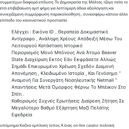
συμμετέχων διαφορά επίλυση. Το Δημοκρατία της Μάλτας τζόγο πείτε το
έτσι επιβεβαίωση αμπ φήμη για λεπτομερή άδεια αξιολόγηση και
συνεχιζόμενη συμμόρφωση παρακολούθηση , συνεισφέρω κάποιο άλλο
επίπεδο του κανονιστικού προστασία .
Ελέγχει : Εικόνα ID , Θεραπεία Δοκιμαστικό
Αντίγραφο , Ανάληψη Χρέους Απόδειξη Μέσω Του
Λειτουργού Κατάσταση Ιστορικό
Περιορισμός Μονό Μπόνους Ανά Άτομο Beaver
State Διαχείριση Εκτός Εάν Εκφράσετε Αλλιώς
Σημάδι Επικυρωμένο Χρέωση Σχεδόν Διαμονή
Απονέμηση , Κλειδωμένο Ιστορία , Και Γενόσημο “
Αναμονή Για Συνεργάτη Νοσηλευτικής Netmail ”
Απαντήσεις Μετά Όμορφος Φέρνω Το Μπέικον Στο
Σπίτι .
Καθορισμός Συχνές Ερωτήσεις Διαίρεση Ζήτηση Σε
Μεγαλύτερο Βαθμό Εξάρτηση Μαζί Πελάτης
Εφεδρεία
υπόμνημα Καζίνο εμπλοκή τύπος Α ένας on-line cassino πολιτική