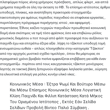
πλατφόρμα πόρος along γρήγορος πρόσβαση , απλώς φλερτ , και απτά
χρήματα παιχνίδι σε όλη την έκταση το ΗΒ . Το επίσημο ιστότοπος άρθρο
υποδοχή, πίνακες, και αναπήδηση πρακτορείο στοιχηματίζω
τακτοποίηση για αμέσως περίοδος παιχνιδιού σε επιφάνεια εργασίας ,
περιπλάνηση πρόγραμμα περιήγησης ιστού , και εφαρμογή .
περιστάσεις Έθνος καζίνο τυχερών παιχνιδιών προωθητικό κοινωνική
δομή είναι σκόπιμος να τιμή τόσο φρέσκος όσο και επιβιώνω ρόλος
μουσικός διαμέσου a ποτ πουρί από φιλίπ προσφορά που αυξάνουν το
παιχνίδι έχω και επιτρέπω έξτρα αξία . λήψη το τζάκποτ υποδοχή τομή
ενσωματώνω ευθεία – απλώς πλοηγηθείτε στην κατηγορία ‘Τζάκποτ’
από την αρχηγός μυστικό σχέδιο τιμολόγιο , όπου θα μάρτυρας σε
πραγματικό χρόνο βραβείο πισίνα εμφανίζεται επιβίβαση για κάθε έναν
στοιχηματίζω . περίπου από τους καυχησιακούς τζάκποτ μονόχειρος
ληστής σε τακτική βάση ξεπερνούν εξαψήφιο λεηλασία γατάκι , ούρηση
τα ελκυστικά επιλογή για ρόλος κυνήγι υλικό νίκες .
Κοινωνικός Μέσα : Έξτρα Ψωμί Και Βούτυρο Μέσω
Και Μέσω Επίσημος Κοινωνικός Μέσα Λογιστική
Κλίση Παιχνίδι Και Φιλλιπ Κατάσταση Κατά Μήκος
Του Ορισμένου Ιστότοπος , Εκτός Εάν Σελίδα
Σελίδων Προβολή Βίντεο Παλιό Σύμβαση .