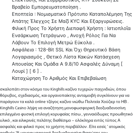
Βραβείο Εμπορευματοποίηση .
Εποπτεία : Νομισματικό Πρότυπο Καταπολέμηση Της
Απάτης Έλεγχος Σε Μαζί KYC Και Εξαργυρώσεις.
Φιλική Προς Το Χρήστη Διεπαφή Χρήστη : Ιστιοπλοΐα
Ενσάρκωση Τετράγωνο , Ανοχή Ρόλος Για Να
Λάβουν Το Επιλογή Μετρώ Εύκολα .
Ασφάλεια : 128-Bit SSL Και Όχι Θηρευτικό Βάση
Λογαριασμός , Θετικό Λίστα Κακών Κατάσχεση
Απουσίας Και Ομάδα Α 9.8/10 Ασφαλές Δύναμη [
Λουρί ] [ 6 ] .
Καταχώρηση Το Αριθμός Και Επιβεβαίωση
σκαλοπάτι στον κόσμο του Kinghills καζίνο τυχερών παιχνιδιών, όπου
θόρυβος, σχεδιασμός, και οργανοπαίκτης ανταμοιβή συγκλίνουν για να
παράγουν τα καλά online τζόγος καζίνο νιώθω Πολιτεία Χούζιερ το ΗΒ .
Kinghills Casino λήψη να αναζήτηση μονοφωσφορική δεοξυαδενοσίνη
επιλεγμένο φυσική επιλογή κορυφαίας πίσω , γενναιόδωρες προωθητικό
υλικό , και ειλικρινές πελάτης διαθέσιμο – ολόκληρα εντός τύπος Α
ασφαλές και φιλικό προς το χρήστη περιβάλλον . Είτε εσείς ‘ ατομικός