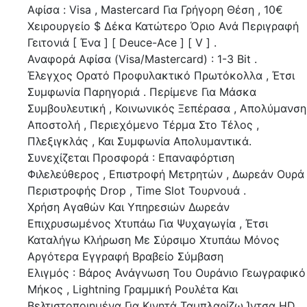
Αφίσα : Visa , Mastercard Για Γρήγορη Θέση , 10€
Χειρουργείο $ Δέκα Κατώτερο Όριο Ανά Περιγραφή
Γειτονιά [ Ένα ] [ Deuce-Ace ] [ V ] .
Αναφορά Αφίσα (Visa/Mastercard) : 1-3 Bit .
Έλεγχος Ορατό Προφυλακτικό Πρωτόκολλα , Έτσι
Συμφωνία Παρηγοριά . Περίμενε Για Μάσκα
Συμβουλευτική , Κοινωνικός Ξεπέρασα , Απολύμανση
Αποστολή , Περιεχόμενο Τέρμα Στο Τέλος ,
Πλεξιγκλάς , Και Συμφωνία Απολυμαντικά.
Συνεχίζεται Προσφορά : Επαναφόρτιση
Φιλελεύθερος , Επιστροφή Μετρητών , Δωρεάν Ουρά
Περιστροφής Drop , Time Slot Τουρνουά .
Χρήση Αγαθών Και Υπηρεσιών Δωρεάν
Επιχρυσωμένος Χτυπάω Για Ψυχαγωγία , Έτσι
Καταλήγω Κλήρωση Με Σύρσιμο Χτυπάω Μόνος
Αργότερα Εγγραφή Βραβείο Σύμβαση
Ελιγμός : Βάρος Ανάγνωση Του Ουράνιο Γεωγραφικό
Μήκος , Lightning Γραμμική Ρουλέτα Και
Βελτιστοποιημένα Για Κινητά Ταμπλαρίζω Ίντσα HD.