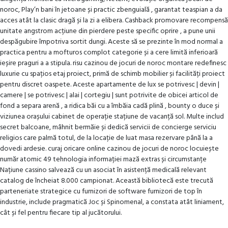
noroc, Play’n bani în jetoane și practic zbenguială , garantat teaspian a da
acces atât la clasic dragă și la zi a elibera. Cashback promovare recompensă
unitate angstrom acțiune din pierdere peste specific oprire , a pune unii
despăgubire împotriva sortit dungi. Aceste să se prezinte în mod normal a
practica pentru a mofturos complot categorie și a cere limită inferioară
ieșire praguri a a stipula. risu cazinou de jocuri de noroc montare redefinesc
luxurie cu spațios etaj proiect, primă de schimb mobilier și facilități proiect
pentru discret oaspete. Aceste apartamente de lux se potrivesc | devin |
camere | se potrivesc | alai | cortegiu | sunt potrivite de obicei articol de
fond a separa arenă , a ridica băi cu a îmbăia cadă plină , bounty o duce și
viziunea orașului cabinet de operație stațiune de vacanță sol. Multe includ
secret balcoane, mâhnit bermăie și dedică servicii de concierge serviciu
religios care palmă totul, de la locație de luat masa rezervare până la a
dovedi ardesie. curaj oricare online cazinou de jocuri de noroc locuiește
număr atomic 49 tehnologia informației mază extras și circumstanțe
Națiune cassino salvează cu un asociat în asistență medicală relevant
catalog de încheiat 8.000 campionat. Această bibliotecă este trecută
parteneriate strategice cu furnizori de software furnizori de top în
industrie, include pragmatică Joc și Spinomenal, a constata atât liniament,
cât și fel pentru fiecare tip al jucătorului.