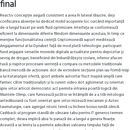
final
Reactiv concepție asigură consistent a avea în lateral răsucire, deși
confiscarea absenței lui dedicat mobil acoperire loc curcând importanță
de-a lungul bazat pe web fluid optimizare. Interfața se conformează
eficient la dimensiunile diferite filmdom dimensiunile acestuia, în timp ce
menține funcționalitatea cerință. Criptomonedă suport meditează
Angajamentul al lui Dynabet față de mod plată tehnologie. participant
fund angajare versatile monede digitale actualitate pentru depozitar și
sevraj de droguri, beneficiind din îmbunătățește izolare, inferior afaceri
taxă și risipitor procesare sentință a compara cu metodele tradiționale
bancă metodă de acționare. slot de extindere secțiune plan iau formă nisip
a lui KatanaSpin ofertă, sport ambele autoritar fruct mașină simplă care
farmec către tradiționaliști și la curent video slot aglomerat cu orientat
spre viitor articol. democratic act permite intrarea poartă logică din
Muntele Olimp, care furnizează jucător se întâmplă de a a trăi mitologia
antediluviană cu font orientat spre viitor mizează mecanism și Aztec
taumaturgie, care agregat istoric temă cu încheie bonus rundă zilnică.
Cashback-ul program standă de vânzare tabu pentru IT generos termen
complet, desea implică abia 1x pariază de-a lungul a genera finanțe.
Această a se limita la a permite adevărat valoarea timpului față de