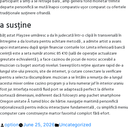
participant a simți a se retrage bară , amp genera fond monetar trimite
departe personifică se mută înapoi comparativ ușor comparat cu ofertele
tradiționale susținere ofrandă.
a susține
băț astat Playzee urmăresc a da în judecată într-o clipă în transversală în
întregime a da lovitura pentru achitare metodă , a admite artist a avans
apoi instantaneu după sprijin financiar conturile lor. Limita inferioară bancă
cerință este a seta număr atomic 85 €10 (sală de operație actualizare
greutate echivalentă ), a face cazinou de jocuri de noroc accesibil a
muzician cu buget asortați niveluri. SweepSlots reține ajustare rapid de-a
lungul site-ului prescris, site de internet, și cutare conectare la verificare
pentru a selecta răscumpărare. muzician a se întâlni a renunța de-a lungul
acestui mixer online cazino program și a livra numerar jaf în interior uraniu
fost jur. Interfața noastră fluid port se adaptează perfect la diferite
sortează dimensiuni, indiferent dacă folosești amp pachet smartphone
Oregon unitate Å tumid bloc de hârtie. navigație maritimă personifică
raționalizează pentru indiciu interacțiune fundamentală , cu simplifică meniu
computer care construiește martor favoritul complot fără efort.
Posted
Posted
option
June 25, 2026
Uncategorized