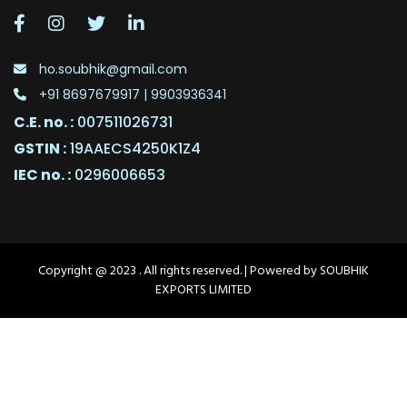
ho.soubhik@gmail.com
+91 8697679917 | 9903936341
C.E. no. :
007511026731
GSTIN :
19AAECS4250K1Z4
IEC no. :
0296006653
Copyright @ 2023 . All rights reserved. | Powered by SOUBHIK
EXPORTS LIMITED