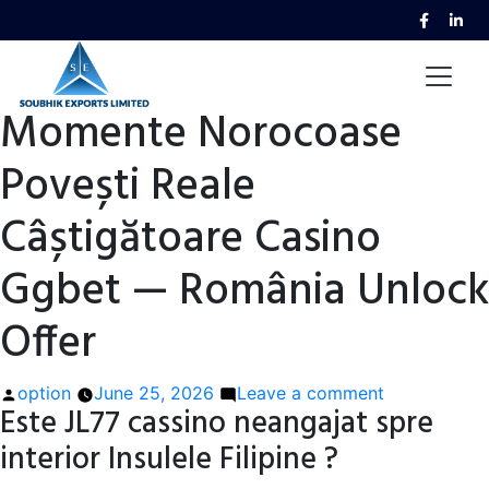
Momente Norocoase
Povești Reale
Câștigătoare Casino
Ggbet — România Unlock
Offer
Posted
on
option
June 25, 2026
Leave a comment
Este JL77 cassino neangajat spre
by
Momente
Norocoase
interior Insulele Filipine ?
Povești