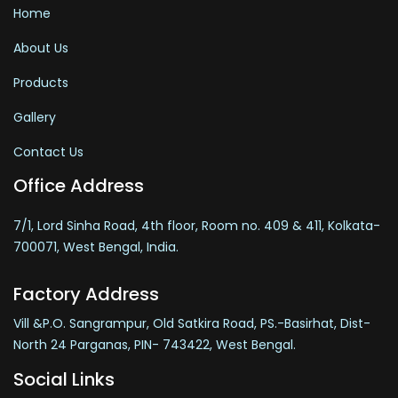
Home
About Us
Products
Gallery
Contact Us
Office Address
7/1, Lord Sinha Road, 4th floor, Room no. 409 & 411, Kolkata-
700071, West Bengal, India.
Factory Address
Vill &P.O. Sangrampur, Old Satkira Road, PS.-Basirhat, Dist-
North 24 Parganas, PIN- 743422, West Bengal.
Social Links