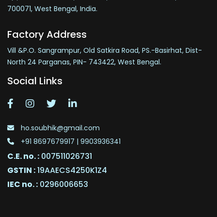
700071, West Bengal, India.
Factory Address
Vill &P.O. Sangrampur, Old Satkira Road, PS.-Basirhat, Dist-
North 24 Parganas, PIN- 743422, West Bengal.
Social Links
ho.soubhik@gmail.com
+91 8697679917 | 9903936341
C.E. no. :
007511026731
GSTIN :
19AAECS4250K1Z4
IEC no. :
0296006653